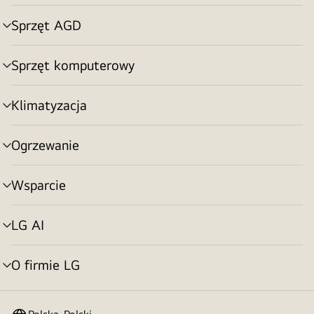
menu
Sprzęt AGD
Przełącznik
menu
Sprzęt komputerowy
Przełącznik
menu
Klimatyzacja
Przełącznik
menu
Ogrzewanie
Przełącznik
menu
Wsparcie
Przełącznik
menu
LG AI
Przełącznik
menu
O firmie LG
Przełącznik
menu