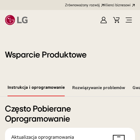
Zrównoważony rozwój
Klienci biznesowi
Zaloguj
Koszyk
Otwó
się
menu
Wsparcie Produktowe
Instrukcja i oprogramowanie
Rozwiązywanie problemów
Gwa
Często Pobierane
Oprogramowanie
Aktualizacja oprogramowania