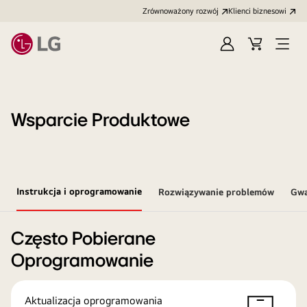
Zrównoważony rozwój
Klienci biznesowi
Zaloguj
Koszyk
Otwó
się
menu
Wsparcie Produktowe
Instrukcja i oprogramowanie
Rozwiązywanie problemów
Gwa
Często Pobierane
Oprogramowanie
Aktualizacja oprogramowania