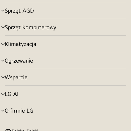
menu
Sprzęt AGD
Przełącznik
menu
Sprzęt komputerowy
Przełącznik
menu
Klimatyzacja
Przełącznik
menu
Ogrzewanie
Przełącznik
menu
Wsparcie
Przełącznik
menu
LG AI
Przełącznik
menu
O firmie LG
Przełącznik
menu