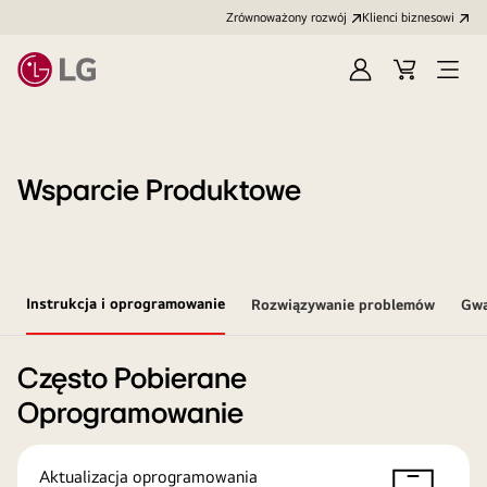
Zrównoważony rozwój
Klienci biznesowi
Zaloguj
Koszyk
Otwó
się
menu
Wsparcie Produktowe
Instrukcja i oprogramowanie
Rozwiązywanie problemów
Gwa
Często Pobierane
Oprogramowanie
Aktualizacja oprogramowania