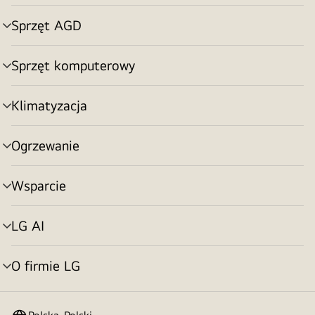
menu
Sprzęt AGD
Przełącznik
menu
Sprzęt komputerowy
Przełącznik
menu
Klimatyzacja
Przełącznik
menu
Ogrzewanie
Przełącznik
menu
Wsparcie
Przełącznik
menu
LG AI
Przełącznik
menu
O firmie LG
Przełącznik
menu