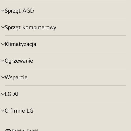
menu
Sprzęt AGD
Przełącznik
menu
Sprzęt komputerowy
Przełącznik
menu
Klimatyzacja
Przełącznik
menu
Ogrzewanie
Przełącznik
menu
Wsparcie
Przełącznik
menu
LG AI
Przełącznik
menu
O firmie LG
Przełącznik
menu