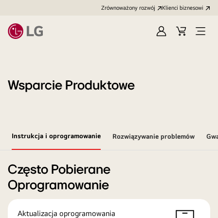
Zrównoważony rozwój
Klienci biznesowi
Zaloguj
Koszyk
Otwó
się
menu
Wsparcie Produktowe
Instrukcja i oprogramowanie
Rozwiązywanie problemów
Gwa
Często Pobierane
Oprogramowanie
Aktualizacja oprogramowania