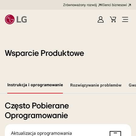
Zrównoważony rozwój
Klienci biznesowi
Zaloguj
Koszyk
Otwó
się
menu
Wsparcie Produktowe
Instrukcja i oprogramowanie
Rozwiązywanie problemów
Gwa
Często Pobierane
Oprogramowanie
Aktualizacja oprogramowania