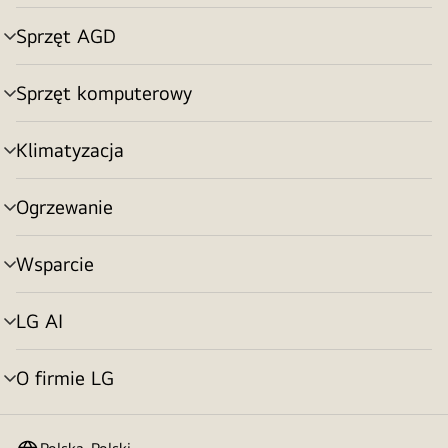
menu
Sprzęt AGD
Przełącznik
menu
Sprzęt komputerowy
Przełącznik
menu
Klimatyzacja
Przełącznik
menu
Ogrzewanie
Przełącznik
menu
Wsparcie
Przełącznik
menu
LG AI
Przełącznik
menu
O firmie LG
Przełącznik
menu