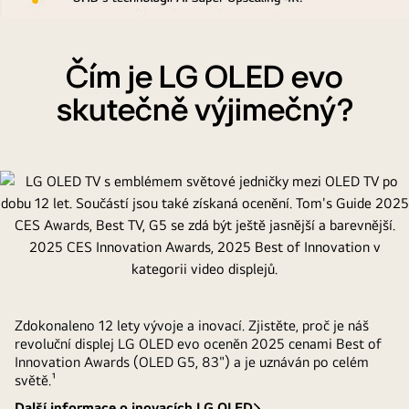
Srovnání
různých
Čím je LG OLED evo
modelů
LG
skutečně výjimečný?
televizorů
LG
UHD,
LG
NanoCell,
LG
QNED,
LG
QNED
evo,
Zdokonaleno 12 lety vývoje a inovací. Zjistěte, proč je náš
LG
revoluční displej LG OLED evo oceněn 2025 cenami Best of
OLED
Innovation Awards (OLED G5, 83") a je uznáván po celém
a
světě.¹
LG
Další informace o inovacích LG OLED