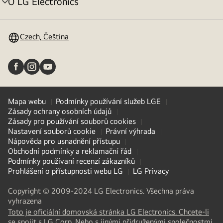
O LG Electronics
přepínání
menu
Czech, Čeština
Mapa webu
Podmínky používání služeb LGE
Zásady ochrany osobních údajů
Zásady pro používání souborů cookies
Nastavení souborů cookie
Právní výhrada
Nápověda pro usnadnění přístupu
Obchodní podmínky a reklamační řád
Podmínky používaní recenzí zákazníků
Prohlášení o přístupnosti webu LG
LG Privacy
Copyright © 2009-2024 LG Electronics. Všechna práva
vyhrazena
Toto je oficiální domovská stránka LG Electronics. Chcete-li
se spojit s LG Corp. Nebo s jinými přidruženými společnostmi