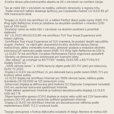
Kvalita obrazu převzorkovaného obsahu se liší v závislosti na rozlišení zdroje.
⁵Jas se může lišit v závislosti na modelu, velikosti obrazovky a regionu trhu.
Podle interních měření dosahuje špičkový jas trojnásobku hodnot LG OLED B5 při
10% testovacím okně.
⁶Displej LG OLED má certifikaci UL a měření Perfect Black podle normy IDMS 11.5
Ring-light Reflection, která je založena na obvyklém osvětlení v interiéru (200
luxů až 500 luxů).
Skutečný výkon se může lišit v závislosti na okolním osvětlení a prostředí
sledování.
65" LG 2025 M5/G5/C5/B5 má certifikaci TUV True Visual Experience with
Indoor Lighting.
Certifikace True Visual Experience od TUV znamená, že produkt dosáhl nejvyššího
stupně „Perfect“ ve všech pěti ukazatelích kvality okolního obrazu (černá,
realističnost, délka vnímaného kontrastu, přesnost gradace a modulace okolního
kontrastu) při testování podle norem IDMS 11.5 Ring-light Reflection do 500 lx.
LG OLED TV má certifikát Circadian Performance Factor organizace eyesafe®
Obrázky na obrazovce jsou simulované pro ilustrační účely.
„Bez odrazů“ se vztahuje na 83/77/65″ modely OLED M5 a 83/77/65/55″
modely OLED G5.
„100% věrnost barev“ a ‚100% barevný objem podle DCI-P3‘ platí pro televizory
OLED TV 2025.
Displej LG OLED má certifikaci UL pro dokonalé barvy podle norem IDMS 11.5 pro
kruhový odraz světla.
LG OLED displej má certifikaci Intertek pro 100% věrnost barev, měřeno podle
standardu CIE DE2000 se 125 barevnými vzory.
Odrazivost displeje je definována jako hodnota SCI (Specular Component Included)
550 nm, nezávisle testovaná společností Intertek.
Podle měření společnosti Intertek je hodnota bezodrazového displeje LG OLED
nižší než 1 %.
Objem barevného gamutu (CGV) displeje je stejný nebo vyšší než CGV barevného
prostoru DCI-P3, jak bylo nezávisle ověřeno společností Intertek.
Displej LG OLED má certifikaci Intertek pro bezodrazovost měřenou podle
implementace IDMS 11.2.2 vzorkové koule.
⁷Design, dostupnost a funkce dálkového ovladače AI Magic Remote se mohou lišit