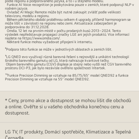
podle regionu a podporovaného jazyka, a to i u stejného modelu.
Funkce AI Voice recognition je poskytována pouze v zemích, které podporují NLP v
rodném jazyce.
Ovladač AI Magic Remote může být nutné zakoupit zvlášť podle velikosti
televizoru, modelu a regionu.
Během pětiletého období proběhnou celkem 4 upgrady, přičemž harmonogram se
může lišit v závislosti na regionu nebo zemi. Aktualizace zabezpečení je
podporována do: 31.12.2028.
Omdia. 12 let na prvním místě v počtu prodaných kusů 2013–2024. Tento
výsledek nepředstavuje propagaci značky LGE ani jejích produktů. Více informací
najdete na https://www.omdia.com/.
Některé funkce mohou vyžadovat připojení k internetu.
⁸Podpora této funkce se může v jednotlivých oblastech a zemích lišit.
⁹LG QNED evo využívají různá barevná řešení s nejnovější a unikátní technologií
širokého barevného gamutu od LG, která nahrazuje kvantové tečky.
Objem barevného gamutu (CGV) displeje je stejný nebo vyšší než CGV barevného
prostoru DCI-P3, jak bylo nezávisle ověřeno společností Intertek.
¹⁰Funkce Precision Dimming se vztahuje na 85/75/65″ model QNED92 a funkce
Precision Dimming se vztahuje na 55″ model QNED92.
* Ceny, promo akce a dostupnost se mohou lišit dle obchodů
a online. Ověřte si u vašeho obchodníka konečnou cenu a
dostupnost.
LG TV, IT produkty, Domácí spotřebiče, Klimatizace a Tepelná
Čerpadla