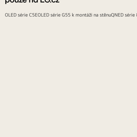
pouze na LG.cz
OLED série C5E
OLED série G55 k montáži na stěnu
QNED série