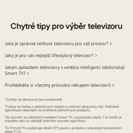
Chytré tipy pro výběr televizoru
Jaká je správná velikost televizoru pro váš prostor? >
Jaký je pro vás nejlepší lifestylový televizor? >
Jakým způsobem televizory s umělou inteligencí zdokonalují
Smart TV? >
Prohlédněte si všechny průvodce nákupem televizorů >
¹Snímky na obrazovce jsou simulované.
²Funkce se mohou u jednotlivých modelů a velikostí obrazovky lišit. Podrobné
specifikace naleznete na stránkách jednotlivých produktů.
³Ve srovnání se základním modelem Smart TV s procesorem alpha 7 AI Gen8 ze
stejného roku na základě interního srovnání specifikací.
⁴AI Picture Pro podporuje obsah OTT pouze u produktů vybavených procesorem
alpha 11 AI.