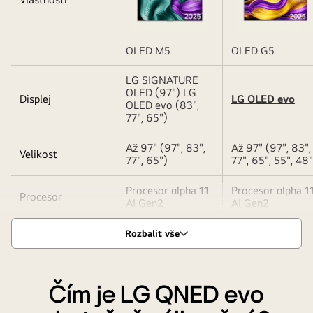
LG
OLED
evo
OLED M5
OLED G5
AI
Popisek
LG SIGNATURE
jsou
tabulky
OLED (97") LG
vidět
Displej
LG OLED evo
OLED evo (83",
barevná
77", 65")
abstraktní
Až 97" (97", 83",
Až 97" (97", 83",
umělecká
Velikost
77", 65")
77", 65", 55", 48"
díla.
Na
Procesor αlpha 11
Procesor αlpha 1
Procesor
obrazovce
AI Gen2
AI Gen2
je
také
Rozbalit vše
umístěn
emblém
světové
Čím je LG QNED evo
jedničky