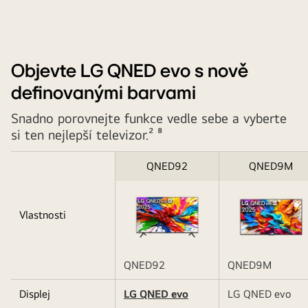
tím zlepšit váš zážitek ze sledování díky širšímu rozsahu
barevného vyjádření.
Objevte LG QNED evo s nově
definovanými barvami
Snadno porovnejte funkce vedle sebe a vyberte
si ten nejlepší televizor.² ⁸
QNED92
QNED9M
Vlastnosti
QNED92
QNED9M
Popisek
Displej
LG QNED evo
LG QNED evo
tabulky