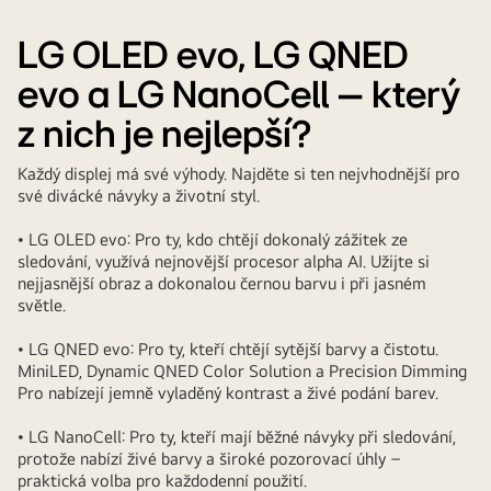
LG OLED evo, LG QNED
evo a LG NanoCell – který
z nich je nejlepší?
Každý displej má své výhody. Najděte si ten nejvhodnější pro
své divácké návyky a životní styl.
• LG OLED evo: Pro ty, kdo chtějí dokonalý zážitek ze
sledování, využívá nejnovější procesor alpha AI. Užijte si
nejjasnější obraz a dokonalou černou barvu i při jasném
světle.
• LG QNED evo: Pro ty, kteří chtějí sytější barvy a čistotu.
MiniLED, Dynamic QNED Color Solution a Precision Dimming
Pro nabízejí jemně vyladěný kontrast a živé podání barev.
• LG NanoCell: Pro ty, kteří mají běžné návyky při sledování,
protože nabízí živé barvy a široké pozorovací úhly –
praktická volba pro každodenní použití.