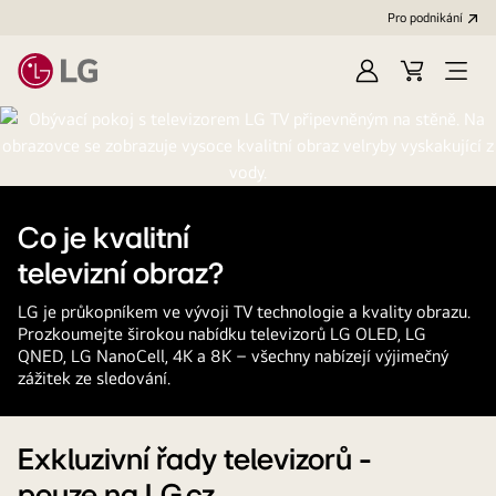
Pro podnikání
Přihlásit
Váš
Open
se
košík
Menu
Co je kvalitní
televizní obraz?
LG je průkopníkem ve vývoji TV technologie a kvality obrazu.
Prozkoumejte širokou nabídku televizorů LG OLED, LG
QNED, LG NanoCell, 4K a 8K – všechny nabízejí výjimečný
zážitek ze sledování.
Exkluzivní řady televizorů -