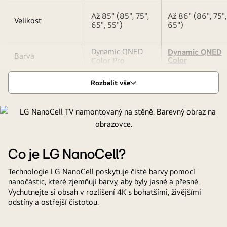
Až 85" (85", 75",
Až 86" (86", 75",
Velikost
65", 55")
65")
Dynamic QNED
Dynamic QNED
Barva
Color
Color Pro
Rozbalit vše
Co je LG NanoCell?
Technologie LG NanoCell poskytuje čisté barvy pomocí
nanočástic, které zjemňují barvy, aby byly jasné a přesné.
Vychutnejte si obsah v rozlišení 4K s bohatšími, živějšími
odstíny a ostřejší čistotou.