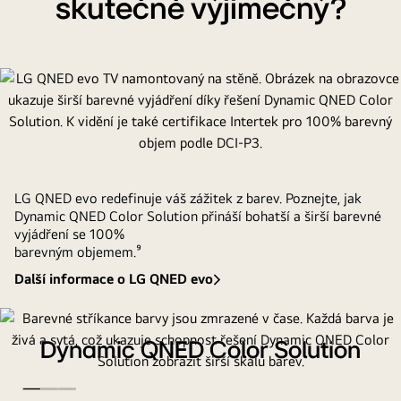
skutečně výjimečný?
mezi
OLED
TV
po
dobu
12
let.
LG QNED evo redefinuje váš zážitek z barev. Poznejte, jak
Dynamic QNED Color Solution přináší bohatší a širší barevné
vyjádření se 100%
barevným objemem.⁹
Další informace o LG QNED evo
Dynamic QNED Color Solution
Jedinečné řešení širokého barevného gamutu značky LG
umožňuje podsvícení televizoru vyjádřit čisté, věrné barvy, a