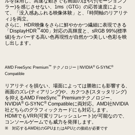
ルを採用し、高速な動きでも画面のぼやけ(モーションブ
ラー)を感じさせない、1ms（GTG）の応答速度によっ
て、「没入感あふれる映像体験」と、｢時間軸のリアリテ
ィ｣を両立。
さらに、HDR映像をさらに鮮やかかつ繊細に表現できる
™
「DisplayHDR
400」対応の高輝度と、sRGB 99%(標準
値)をカバーする高い色再現性が自然かつ美しい色彩を映
し出します。
™
®
®
AMD FreeSync Premium
テクノロジー | NVIDIA
G-SYNC
Compatible
リアリティを損ない、場面によっては勝敗にも影響する、
画面のズレ(ティアリング)や、カクつき(スタッタリング)
™
を抑えるAMD FreeSync
Premiumテクノロジー、
®
®
NVIDIA
G-SYNC
Compatibleに両対応。AMD社NVIDIA
社どちらのグラフィックカードにも対応します。
HDMIでもVRR(可変リフレッシュレート)が可能なので、
コンソールゲームでも威力を発揮します。
※ 対応するAMD社のGPUまたはAPUとの接続が必要です