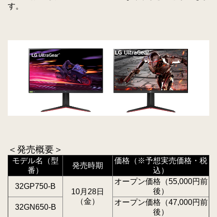
す。
＜発売概要＞
モデル名（型
価格（※予想実売価格・税
発売時期
番）
込）
オープン価格（55,000円前
32GP750-B
後）
10月28日
（金）
オープン価格（47,000円前
32GN650-B
後）