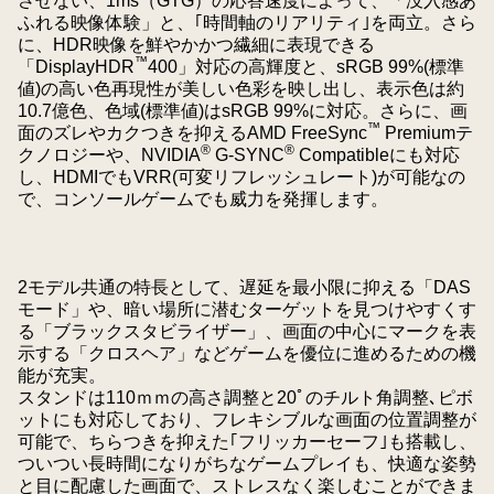
させない、1ms（GTG）の応答速度によって、「没入感あ
ふれる映像体験」と、｢時間軸のリアリティ｣を両立。さら
に、HDR映像を鮮やかかつ繊細に表現できる
™
「DisplayHDR
400」対応の高輝度と、sRGB 99%(標準
値)の高い色再現性が美しい色彩を映し出し、表示色は約
10.7億色、色域(標準値)はsRGB 99%に対応。さらに、画
™
面のズレやカクつきを抑えるAMD FreeSync
Premiumテ
®
®
クノロジーや、NVIDIA
G-SYNC
Compatibleにも対応
し、HDMIでもVRR(可変リフレッシュレート)が可能なの
で、コンソールゲームでも威力を発揮します。
2モデル共通の特長として、遅延を最小限に抑える「DAS
モード」や、暗い場所に潜むターゲットを見つけやすくす
る「ブラックスタビライザー」、画面の中心にマークを表
示する「クロスヘア」などゲームを優位に進めるための機
能が充実。
スタンドは110ｍｍの高さ調整と20ﾟのチルト角調整､ピボ
ットにも対応しており、フレキシブルな画面の位置調整が
可能で、ちらつきを抑えた｢フリッカーセーフ｣も搭載し、
ついつい長時間になりがちなゲームプレイも、快適な姿勢
と目に配慮した画面で、ストレスなく楽しむことができま