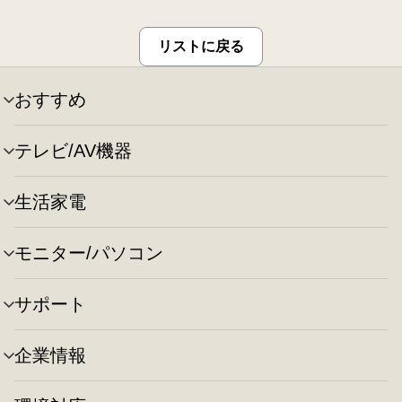
リストに戻る
おすすめ
メ
ニ
ュ
テレビ/AV機器
メ
ー
ニ
の
ュ
切
生活家電
メ
ー
り
ニ
の
替
ュ
切
え
モニター/パソコン
メ
ー
り
ニ
の
替
ュ
切
え
サポート
メ
ー
り
ニ
の
替
ュ
切
え
企業情報
メ
ー
り
ニ
の
替
ュ
切