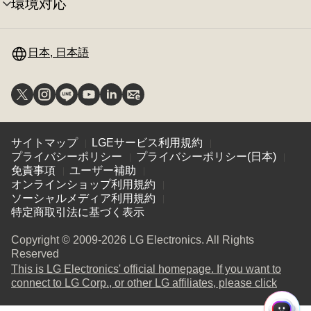
え
環境対応
メ
ー
り
ニ
の
替
ュ
切
え
ー
日本, 日本語
り
の
替
切
え
り
替
え
サイトマップ
LGEサービス利用規約
プライバシーポリシー
プライバシーポリシー(日本)
免責事項
ユーザー補助
オンラインショップ利用規約
ソーシャルメディア利用規約
特定商取引法に基づく表示
Copyright © 2009-2026 LG Electronics. All Rights
Reserved
This is LG Electronics' official homepage. If you want to
(
opens
connect to LG Corp., or other LG affiliates, please click
in
a