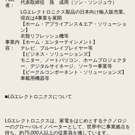
代表取締役 孫 成周（ソン・ソンジュウ）
者：
LGエレクトロニクス製品の日本向け輸入販売業。
現在は4事業を展開
【ホーム・アプライアンス＆エア・ソリューショ
ン】
衣類リフレッシュ機等
事業内
【ホーム・エンターテインメント】
容：
テレビ、ブルーレイプレイヤー等
【ビジネス・ソリューションズ】
モニター、ノートパソコン、ホームプロジェクタ
ー、デジタルサイネージ、ソーラー事業等
【ビークルコンポーネント・ソリューションズ】
車載用機器等
■LGエレクトロニクスについて
LGエレクトロニクスは、家電をはじめとするテクノロジ
ーのグローバルイノベーターとして、世界中に事業拠点を
持ち、約75,000人以上の従業員を擁しています。