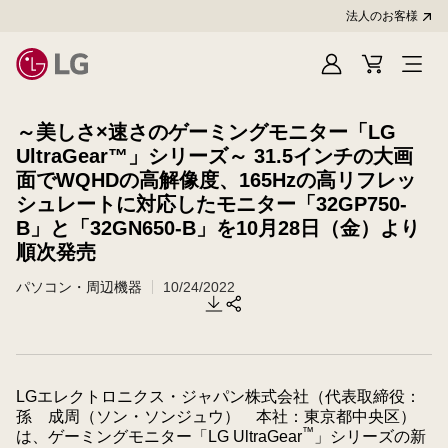
法人のお客様
Sign
Cart
In
～美しさ×速さのゲーミングモニター「LG
UltraGear™」シリーズ～ 31.5インチの大画
面でWQHDの高解像度、165Hzの高リフレッ
シュレートに対応したモニター「32GP750-
B」と「32GN650-B」を10月28日（金）より
順次発売
パソコン・周辺機器
10/24/2022
LGエレクトロニクス・ジャパン株式会社（代表取締役：
孫 成周（ソン・ソンジュウ） 本社：東京都中央区）
™
は、ゲーミングモニター「LG UltraGear
」シリーズの新