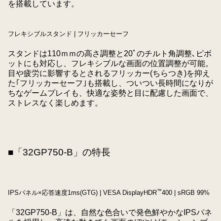
を搭載しています。
フレキシブルスタンド | フリッカーセーフ
スタンドは110ｍｍの高さ調整と20ﾟのチルト角調整､ピボ
ットにも対応し、フレキシブルな画面の位置調整が可能。
目や疲労に影響するとされるフリッカー(ちらつき)を抑え
た｢フリッカーセーフ｣も搭載し、ついつい長時間になりが
ちなゲームプレイも、快適な姿勢と目に配慮した画面で、
ストレスなく楽しめます。
■「
32GP750-B
」の特長
™
IPSパネル×応答速度1ms(GTG) | VESA DisplayHDR
400 | sRGB 99%
「32GP750-B」は、自然な色合いで発色鮮やかなIPSパネ