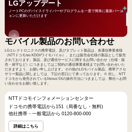
LGアップデート
ノートPCのデバイスドライバーやプログラムを一度で簡単に最新バージ
ョンに更新いただけます
LG
モバイル製品のお問い合わせ
ア
ッ
LGエレクトロニクスの携帯電話、及びタブレット製品は、各通信事業者様
プ
（NTTドコモ/au KDDI/ワイモバイル）、または販売会社様の製品として販売
されております。製品、及び通信サービスに関するお問い合わせ（仕様・販
デ
売・保守など）につきましてはご契約の通信事業者様までお問い合わせいた
ー
だきますよう、お願い申し上げます。その他のLGモバイル製品、携帯アクセ
サリー製品に関しましては、下記の窓口にて承っております。※ 但し、NTT
ト
ドコモから発売されているNexus 5Xの操作方法につきましては、弊社へお問
い合わせをお願い致します。
NTTドコモインフォメーションセンター
ドコモの携帯電話から151（局番なし・無料)
他社携帯・一般電話から 0120-800-000
詳細はこちら