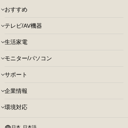
おすすめ
メ
ニ
ュ
テレビ/AV機器
メ
ー
ニ
の
ュ
切
生活家電
メ
ー
り
ニ
の
替
ュ
切
え
モニター/パソコン
メ
ー
り
ニ
の
替
ュ
切
え
サポート
メ
ー
り
ニ
の
替
ュ
切
え
企業情報
メ
ー
り
ニ
の
替
ュ
切
え
環境対応
メ
ー
り
ニ
の
替
ュ
切
え
ー
日本, 日本語
り