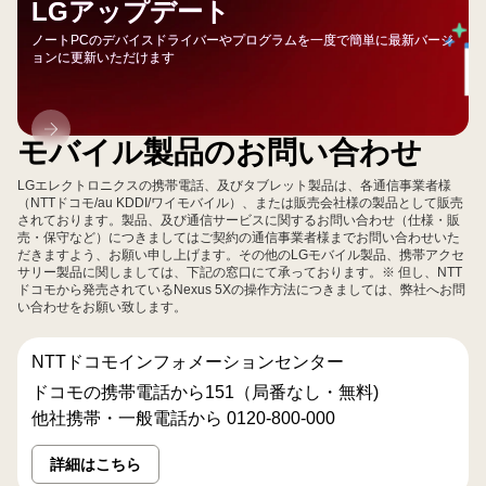
LGアップデート
ノートPCのデバイスドライバーやプログラムを一度で簡単に最新バージ
ョンに更新いただけます
LG
モバイル製品のお問い合わせ
ア
ッ
LGエレクトロニクスの携帯電話、及びタブレット製品は、各通信事業者様
プ
（NTTドコモ/au KDDI/ワイモバイル）、または販売会社様の製品として販売
されております。製品、及び通信サービスに関するお問い合わせ（仕様・販
デ
売・保守など）につきましてはご契約の通信事業者様までお問い合わせいた
ー
だきますよう、お願い申し上げます。その他のLGモバイル製品、携帯アクセ
サリー製品に関しましては、下記の窓口にて承っております。※ 但し、NTT
ト
ドコモから発売されているNexus 5Xの操作方法につきましては、弊社へお問
い合わせをお願い致します。
NTTドコモインフォメーションセンター
ドコモの携帯電話から151（局番なし・無料)
他社携帯・一般電話から 0120-800-000
詳細はこちら