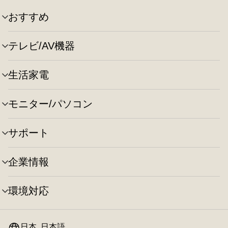
おすすめ
メ
ニ
ュ
テレビ/AV機器
メ
ー
ニ
の
ュ
切
生活家電
メ
ー
り
ニ
の
替
ュ
切
え
モニター/パソコン
メ
ー
り
ニ
の
替
ュ
切
え
サポート
メ
ー
り
ニ
の
替
ュ
切
え
企業情報
メ
ー
り
ニ
の
替
ュ
切
え
環境対応
メ
ー
り
ニ
の
替
ュ
切
え
ー
日本, 日本語
り