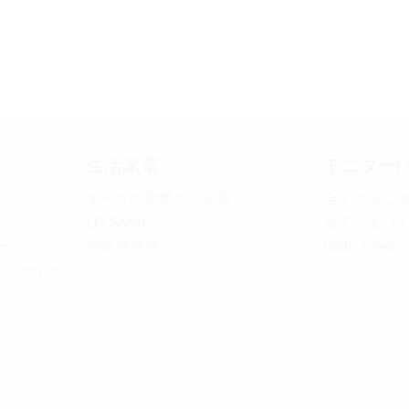
生活家電
モニター/
すべての空気ケア家電
全てのモニ
LG Styler
全てのモバイ
ー
空気清浄機
gram +view
Dプレーヤー