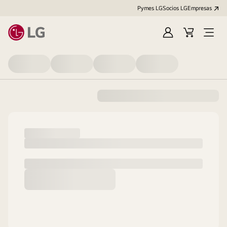
Pymes LG
Socios LG
Empresas
Iniciar
Carrito
Open
sesión
Menu