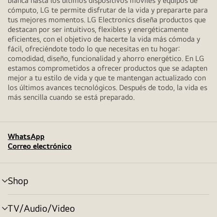
blanca hasta los últimos dispositivos móviles y equipos de
cómputo, LG te permite disfrutar de la vida y prepararte para
tus mejores momentos. LG Electronics diseña productos que
destacan por ser intuitivos, flexibles y energéticamente
eficientes, con el objetivo de hacerte la vida más cómoda y
fácil, ofreciéndote todo lo que necesitas en tu hogar:
comodidad, diseño, funcionalidad y ahorro energético. En LG
estamos comprometidos a ofrecer productos que se adapten
mejor a tu estilo de vida y que te mantengan actualizado con
los últimos avances tecnológicos. Después de todo, la vida es
más sencilla cuando se está preparado.
WhatsApp
Correo electrónico
Shop
alternar
menú
TV/Audio/Video
alternar