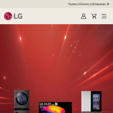
Pymes LG
Socios LG
Empresas
Iniciar
Carrito
Open
sesión
Menu