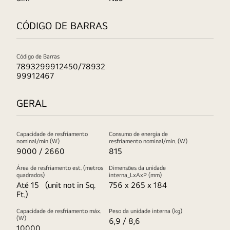
CÓDIGO DE BARRAS
Código de Barras
7893299912450/78932
99912467
GERAL
Capacidade de resfriamento
Consumo de energia de
nominal/min (W)
resfriamento nominal/mín. (W)
9000 / 2660
815
Área de resfriamento est. (metros
Dimensões da unidade
quadrados)
interna_LxAxP (mm)
Até 15 （unit not in Sq.
756 x 265 x 184
Ft.）
Capacidade de resfriamento máx.
Peso da unidade interna (kg)
(W)
6,9 / 8,6
10000