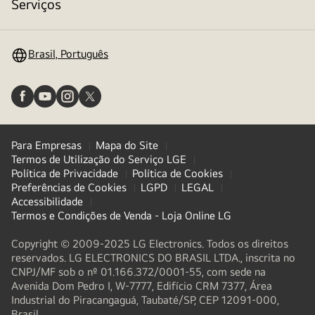
alternar
Serviços
menu
Brasil, Português
Para Empresas
Mapa do Site
Termos de Utilização do Serviço LGE
Política de Privacidade
Política de Cookies
Preferências de Cookies
LGPD
LEGAL
Accessibilidade
Termos e Condições de Venda - Loja Online LG
Copyright © 2009-2025 LG Electronics. Todos os direitos
reservados. LG ELECTRONICS DO BRASIL LTDA., inscrita no
CNPJ/MF sob o nº 01.166.372/0001-55, com sede na
Avenida Dom Pedro I, W-7777, Edifício CRM 7377, Área
Industrial do Piracangaguá, Taubaté/SP, CEP 12091-000,
Brasil.