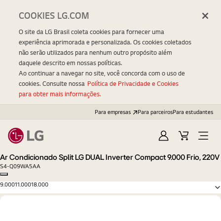
COOKIES LG.COM
O site da LG Brasil coleta cookies para fornecer uma
experiência aprimorada e personalizada. Os cookies coletados
não serão utilizados para nenhum outro propósito além
daquele descrito em nossas políticas.
Ao continuar a navegar no site, você concorda com o uso de
cookies. Consulte nossa
Política de Privacidade e Cookies
para obter mais informações.
Para empresas
Para parceiros
Para estudantes
Entrar
Carrinho
Open
Menu
Ar Condicionado Split LG DUAL Inverter Compact 9.000 Frio, 220V
S4-Q09WA5AA
Copy model name
9.000
11.000
18.000