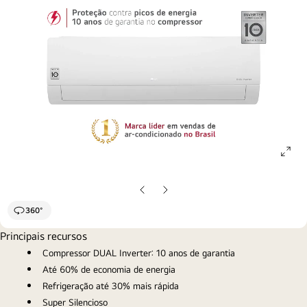
ope
gall
pop
Slide
Próximo
anterior
slide
360°
Principais recursos
Compressor DUAL Inverter: 10 anos de garantia
Até 60% de economia de energia
Refrigeração até 30% mais rápida
Super Silencioso