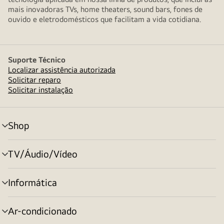
mais inovadoras TVs, home theaters, sound bars, fones de
ouvido e eletrodomésticos que facilitam a vida cotidiana.
Suporte Técnico
Localizar assistência autorizada
Solicitar reparo
Solicitar instalação
Shop
alternar
menu
TV/Áudio/Vídeo
alternar
menu
Informática
alternar
menu
Ar-condicionado
alternar