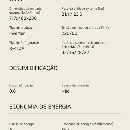
Dimensões da unidade
Peso da unidade externa (kg)
externa_LxAxP (mm)
21,1 / 23,5
717x483x230
Tipo de produto
Tensão nominal de entrada (V, Hz)
Inverter
220/60
Tipo de Refrigerante
Potência sonora (resfriamento)
SH/H/M/L/SL (dB(A))
R-410A
42/36/28/22
DESUMIDIFICAÇÃO
Desumidificação
Sensor de umidade
0.8
Não
ECONOMIA DE ENERGIA
Classe de energia
Economia de energia (resfriamento)
A
Sim