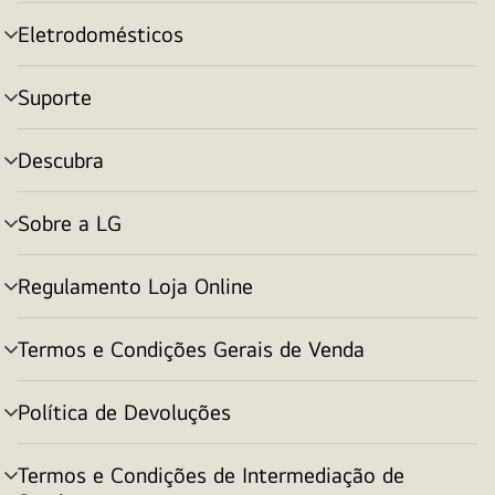
menu
Eletrodomésticos
alternar
menu
Suporte
alternar
menu
Descubra
alternar
menu
Sobre a LG
alternar
menu
Regulamento Loja Online
alternar
menu
Termos e Condições Gerais de Venda
alternar
menu
Política de Devoluções
alternar
menu
Termos e Condições de Intermediação de