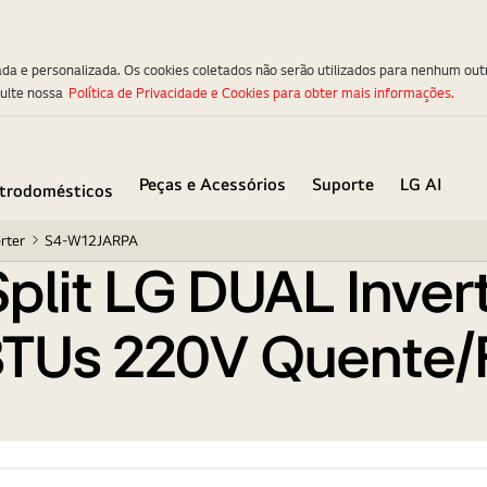
ARTCOOL 12.000 BTUs 220V Quente/Frio S4-W12JARP
ada e personalizada. Os cookies coletados não serão utilizados para nenhum out
sulte nossa
Política de Privacidade e Cookies para obter mais informações.
Peças e Acessórios
Suporte
LG AI
etrodomésticos
rter
S4-W12JARPA
plit LG DUAL Inver
TUs 220V Quente/