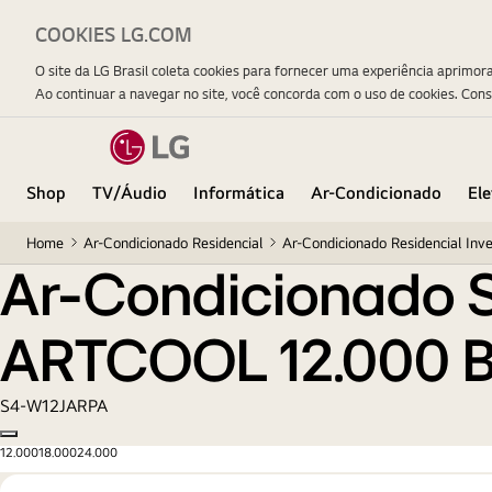
COOKIES LG.COM
Ar-Condicionado Split LG DUAL Inverter VOICE 
O site da LG Brasil coleta cookies para fornecer uma experiência aprimor
Ao continuar a navegar no site, você concorda com o uso de cookies. Con
Shop
TV/Áudio
Informática
Ar-Condicionado
El
Home
Ar-Condicionado Residencial
Ar-Condicionado Residencial Inve
Ar-Condicionado S
ARTCOOL 12.000 B
S4-W12JARPA
Copy model name
12.000
18.000
24.000