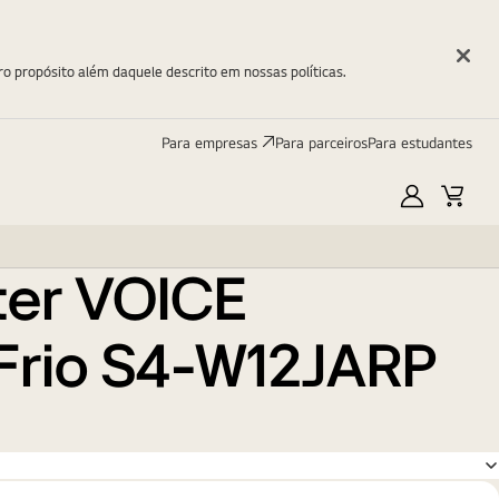
ro propósito além daquele descrito em nossas políticas.
Para empresas
Para parceiros
Para estudantes
Minha
Carri
LG
ter VOICE
Frio S4-W12JARP