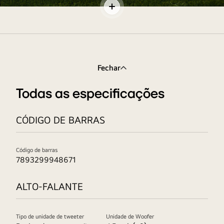
Ilustrações
Alternar
de
conteúdo
folhas
verdes
estão
Fechar
dispostas
em
Todas as especificações
ambos
os
CÓDIGO DE BARRAS
lados
da
imagem.
Código de barras
E
7893299948671
são
exibidos
ALTO-FALANTE
os
logotipos
UL,
Tipo de unidade de tweeter
Unidade de Woofer