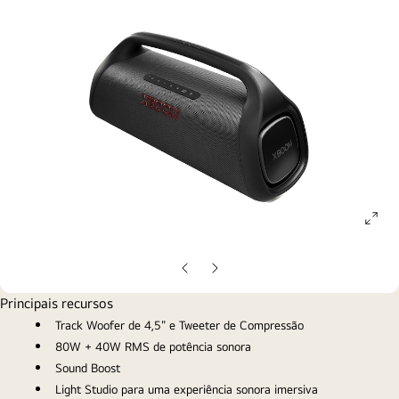
ope
gall
pop
Slide
Próximo
anterior
slide
Principais recursos
Track Woofer de 4,5" e Tweeter de Compressão
80W + 40W RMS de potência sonora
Sound Boost
Light Studio para uma experiência sonora imersiva