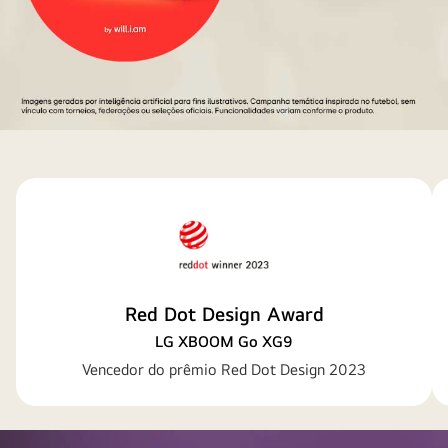
Copa
do
mundo
Red Dot Design Award
LG XBOOM Go XG9
Vencedor do prêmio Red Dot Design 2023