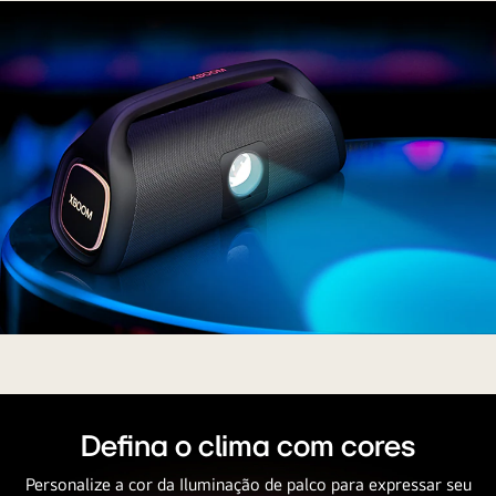
uma
iluminação
cênica
na
parede,
e
uma
pessoa
dança
na
frente
dela.
O
LG
XBOOM
Go
Defina o clima com cores
XG9
está
Personalize a cor da Iluminação de palco para expressar seu