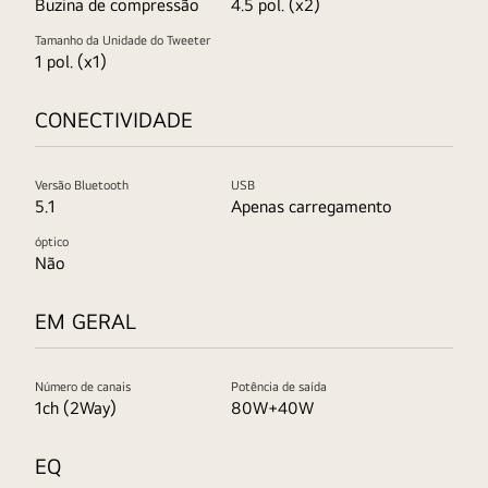
Buzina de compressão
4.5 pol. (x2)
Energy
Star
Tamanho da Unidade do Tweeter
e
1 pol. (x1)
SGS.
CONECTIVIDADE
Versão Bluetooth
USB
5.1
Apenas carregamento
óptico
Não
EM GERAL
Número de canais
Potência de saída
1ch (2Way)
80W+40W
EQ