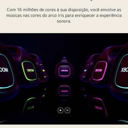
a
Com 16 milhões de cores à sua disposição, você envolve as
iluminação
músicas nas cores do arco íris para enriquecer a experiência
laranja
sonora.
está
acesa.
Reproduzir
Pausar
vídeo
vídeo