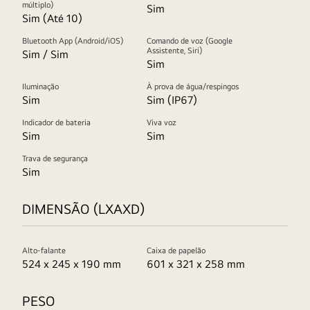
múltiplo)
Sim
Sim (Até 10)
Bluetooth App (Android/iOS)
Comando de voz (Google
Assistente, Siri)
Sim / Sim
Sim
Iluminação
À prova de água/respingos
Sim
Sim (IP67)
Indicador de bateria
Viva voz
Sim
Sim
Trava de segurança
Sim
DIMENSÃO (LXAXD)
Alto-falante
Caixa de papelão
524 x 245 x 190 mm
601 x 321 x 258 mm
PESO