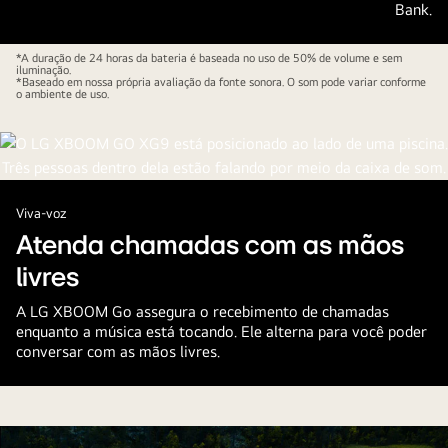
Bank.
água,
direita,
o
um
outro,
*A duração de 24 horas da bateria é baseada no uso de 50% de volume e sem
grupo
iluminação.
à
*Baseado em nossa própria avaliação da fonte sonora. O som pode variar conforme
de
o ambiente de uso.
prova
jovens
de
se
poeira.
diverte
próximo
à
Viva-voz
praia.
Atenda chamadas com as mãos
Um
livres
LG
XBOOM
A LG XBOOM Go assegura o recebimento de chamadas
enquanto a música está tocando. Ele alterna para você poder
Go
conversar com as mãos livres.
XG9
com
iluminação
ciano