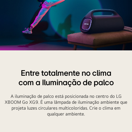
O
LG
XBOOM
Entre totalmente no clima
GO
com a Iluminação de palco
XG9
está
colocado
A iluminação de palco está posicionada no centro do LG
XBOOM Go XG9. É uma lâmpada de iluminação ambiente que
em
projeta luzes circulares multicoloridas. Crie o clima em
uma
qualquer ambiente.
cadeira.
Ele
projeta