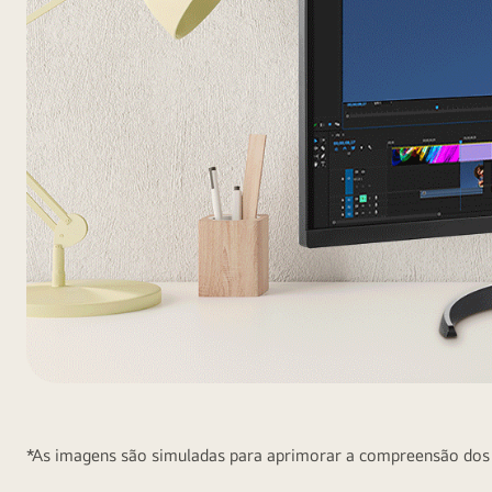
Detalhes
Perfeitos.
Imagens
*As imagens são simuladas para aprimorar a compreensão dos r
Deslumbrantes