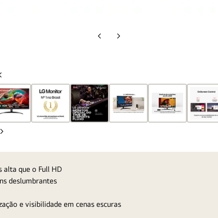
Slide
Próximo
anterior
slide
Slide
anterior
Próximo
slide
alta que o Full HD
ens deslumbrantes
zação e visibilidade em cenas escuras