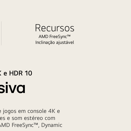
Recursos
AMD FreeSync™
Inclinação ajustável
K e HDR 10
siva
e jogos em console 4K e
tes e som estéreo com
 AMD FreeSync™, Dynamic