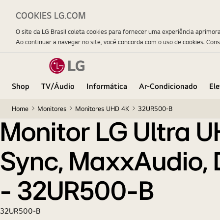
COOKIES LG.COM
Monitor LG Ultra UHD 32'' 4K, HDMI, HDR10, AMD F
O site da LG Brasil coleta cookies para fornecer uma experiência aprimor
Ao continuar a navegar no site, você concorda com o uso de cookies. Con
Shop
TV/Áudio
Informática
Ar-Condicionado
El
Home
Monitores
Monitores UHD 4K
32UR500-B
Monitor LG Ultra U
Sync, MaxxAudio, D
- 32UR500-B
32UR500-B