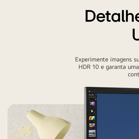
LG
UHD
Detalhe
4K
Experimente imagens su
HDR 10 e garanta uma e
cont