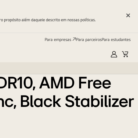
bilizer - 32UR500-B
ro propósito além daquele descrito em nossas políticas.
Para empresas
Para parceiros
Para estudantes
Minha
Carri
LG
HDR10, AMD Free
, Black Stabilizer