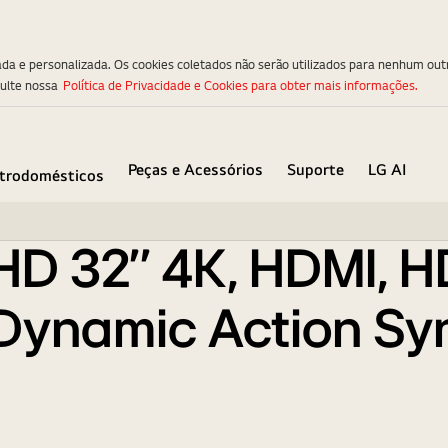
ree Sync, MaxxAudio, Dynamic Action Sync, Black Sta
ada e personalizada. Os cookies coletados não serão utilizados para nenhum out
sulte nossa
Política de Privacidade e Cookies para obter mais informações.
Peças e Acessórios
Suporte
LG AI
etrodomésticos
HD 32'' 4K, HDMI, 
ynamic Action Sync