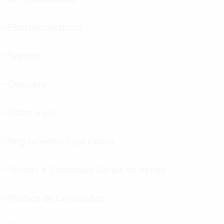
alternar
menu
Eletrodomésticos
alternar
menu
Suporte
alternar
menu
Descubra
alternar
menu
Sobre a LG
alternar
menu
Regulamento Loja Online
alternar
menu
Termos e Condições Gerais de Venda
alternar
menu
Política de Devoluções
alternar
menu