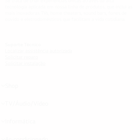
Se trata de criar experiências únicas através da alta
tecnologia aplicada em nossa linha de produtos, que inclui as
mais inovadoras TVs, home theaters, sound bars, fones de
ouvido e eletrodomésticos que facilitam a vida cotidiana.
Suporte Técnico
Localizar assistência autorizada
Solicitar reparo
Solicitar instalação
Shop
alternar
menu
TV/Áudio/Vídeo
alternar
menu
Informática
alternar
menu
Ar-condicionado