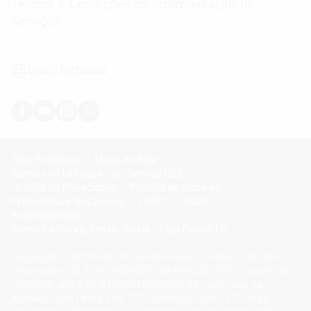
Termos e Condições de Intermediação de
alternar
Serviços
menu
Brasil, Português
Para Empresas
Mapa do Site
Termos de Utilização do Serviço LGE
Política de Privacidade
Política de Cookies
Preferências de Cookies
LGPD
LEGAL
Accessibilidade
Termos e Condições de Venda - Loja Online LG
Copyright © 2009-2025 LG Electronics. Todos os direitos
reservados. LG ELECTRONICS DO BRASIL LTDA., inscrita no
CNPJ/MF sob o nº 01.166.372/0001-55, com sede na
Avenida Dom Pedro I, W-7777, Edifício CRM 7377, Área