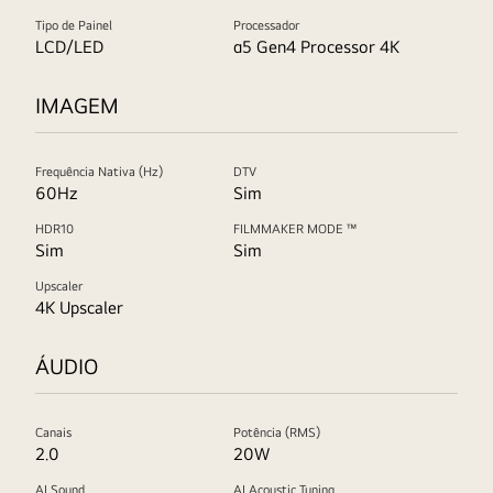
Tipo de Painel
Processador
LCD/LED
α5 Gen4 Processor 4K
IMAGEM
Frequência Nativa (Hz)
DTV
60Hz
Sim
HDR10
FILMMAKER MODE ™
Sim
Sim
Upscaler
4K Upscaler
ÁUDIO
Canais
Potência (RMS)
2.0
20W
AI Sound
AI Acoustic Tuning