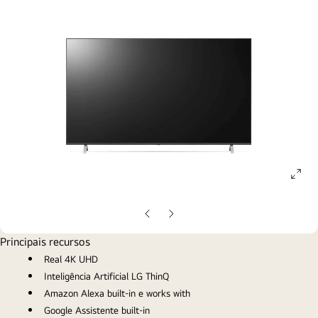
ope
gall
pop
Slide
Próximo
anterior
slide
Principais recursos
Real 4K UHD
Inteligência Artificial LG ThinQ
Amazon Alexa built-in e works with
Google Assistente built-in