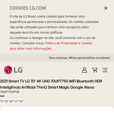
COOKIES LG.COM
O site da LG Brasil coleta cookies para fornecer uma
experiência aprimorada e personalizada. Os cookies coletados
não serão utilizados para nenhum outro propósito além
daquele descrito em nossas políticas.
Ao continuar a navegar no site, você concorda com o uso de
cookies. Consulte nossa
Política de Privacidade e Cookies
para obter mais informações.
Para empresas
Para parceiros
Para estudantes
Entrar
Carrinho
Open
Menu
2021 Smart TV LG 70" 4K UHD 70UP7750 WiFi Bluetooth HDR
Inteligência Artificial ThinQ Smart Magic Google Alexa
70UP7750PSB
Copy model name
70"
65"
60"
55"
50"