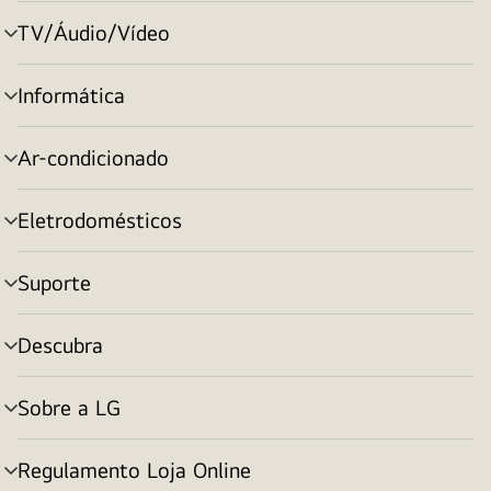
menu
TV/Áudio/Vídeo
alternar
menu
Informática
alternar
menu
Ar-condicionado
alternar
menu
Eletrodomésticos
alternar
menu
Suporte
alternar
menu
Descubra
alternar
menu
Sobre a LG
alternar
menu
Regulamento Loja Online
alternar