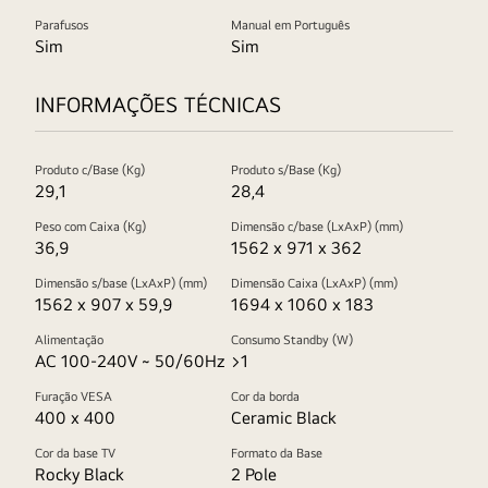
Parafusos
Manual em Português
Sim
Sim
INFORMAÇÕES TÉCNICAS
Produto c/Base (Kg)
Produto s/Base (Kg)
29,1
28,4
Peso com Caixa (Kg)
Dimensão c/base (LxAxP) (mm)
36,9
1562 x 971 x 362
Dimensão s/base (LxAxP) (mm)
Dimensão Caixa (LxAxP) (mm)
1562 x 907 x 59,9
1694 x 1060 x 183
Alimentação
Consumo Standby (W)
AC 100-240V ~ 50/60Hz
>1
Furação VESA
Cor da borda
400 x 400
Ceramic Black
Cor da base TV
Formato da Base
Rocky Black
2 Pole