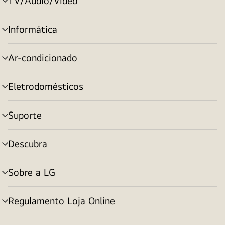
TV/Áudio/Vídeo
alternar
menu
Informática
alternar
menu
Ar-condicionado
alternar
menu
Eletrodomésticos
alternar
menu
Suporte
alternar
menu
Descubra
alternar
menu
Sobre a LG
alternar
menu
Regulamento Loja Online
alternar
menu