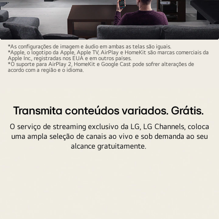
Uma
*As configurações de imagem e áudio em ambas as telas são iguais.
*Apple, o logotipo da Apple, Apple TV, AirPlay e HomeKit são marcas comerciais da
pessoa
Apple Inc., registradas nos EUA e em outros países.
*O suporte para AirPlay 2, HomeKit e Google Cast pode sofrer alterações de
na
acordo com a região e o idioma.
sala
de
estar
Transmita conteúdos variados. Grátis.
segurando
O serviço de streaming exclusivo da LG, LG Channels, coloca
o
uma ampla seleção de canais ao vivo e sob demanda ao seu
telefone.
alcance gratuitamente.
No
telefone
há
um
ícone
de