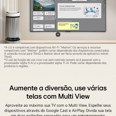
Pausar
El
vídeo
*A LG é compatível com dispositivos Wi-Fi “Matter”. Os serviços e recursos
compatíveis com “Matter” podem variar dependendo dos dispositivos conectados.
control
A conexão inicial para ThinQ e Matter deve ser feita através do aplicativo móvel
ThinQ.
remoto
*O uso da função de voz viva-voz sem controle remoto só é possível com o
processador alpha 9 AI e o processador alpha 11 AI. Pode variar dependendo dos
de
produtos e regiões.
la
televisión
frente
Aumente a diversão, use várias
a
telas com Multi View
una
pantalla
Aproveite ao máximo sua TV com o Multi View. Espelhe seus
de
dispositivos através do Google Cast e AirPlay. Divida sua tela
LG
em duas exibições separadas para um entretenimento