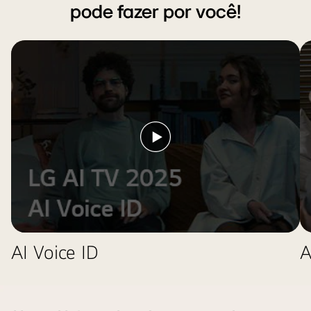
pode fazer por você!
Reproduzir
vídeo
AI Voice ID
A