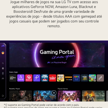
a
Jogue milhares de jogos na sua LG TV com acesso aos
como
aplicativos GeForce NOW, Amazon Luna, Blacknut e
otros
os
Boosteroid! Desfrute de uma grande variedade de
dispositivos
experiências de jogo - desde títulos AAA com gamepad até
LG
inteligentes.
jogos casuais que podem ser jogados com seu controle
Channels
remoto.
podem
ser
usados
sem
a
necessidade
de
assinar,
pagar
ou
configurar
nenhum
Pausar
decodificador
vídeo
*O suporte ao Gaming Portal pode variar de acordo com o país.
*O suporte para serviços de jogos em nuvem e jogos no Gaming Portal pode variar