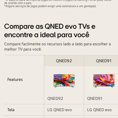
periférico.
de acordo com o país.
*Alguns serviços de jogos podem exigir uma assinatura e um gamepad.
Compare as QNED evo TVs e
encontre a ideal para você
Compare facilmente os recursos lado a lado para escolher a
melhor TV para você.
QNED92
QNED91
Features
QNED92
QNED91
Table
Tela
LG QNED evo
LG QNED evo
Caption