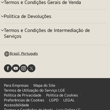
Termos e Condições Gerais de Venda
alternar
menu
Política de Devoluções
alternar
menu
Termos e Condições de Intermediação de
alternar
Serviços
menu
Brasil, Português
Para Empresas
Mapa do Site
Termos de Utilização do Serviço LGE
Política de Privacidade
Política de Cookies
Preferências de Cookies
LGPD
LEGAL
Accessibilidade
Termos e Condições de Venda - Loja Online LG