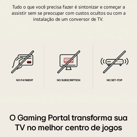
e
Tudo o que você precisa fazer é sintonizar e começar a
a
ao
assistir sem se preocupar com custos ocultos ou com a
una
lado
instalação de um conversor de TV.
pantalla
há
de
uma
LG
tela
TV
espelhada,
con
mostrando
Home
as
Hub.
estatísticas
Se
dos
muestran
jogadores.
todas
las
funciones
Três
y
ícones
O Gaming Portal transforma sua
los
diferentes
controles
TV no melhor centro de jogos
que
respecto
mostram