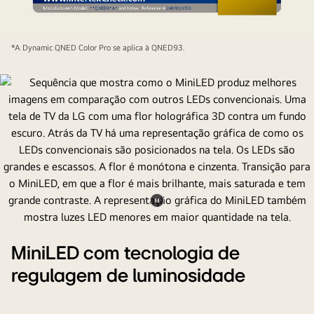
Certificação
*A Dynamic QNED Color Pro se aplica à QNED93.
Intertrek
para
100%
de
volume
de
cores
de
acordo
com
Pausar
a
vídeo
DCI-
MiniLED com tecnologia de
P3.
regulagem de luminosidade