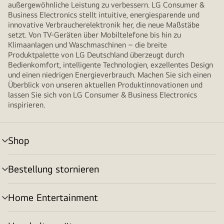
außergewöhnliche Leistung zu verbessern. LG Consumer &
Business Electronics stellt intuitive, energiesparende und
innovative Verbraucherelektronik her, die neue Maßstäbe
setzt. Von TV-Geräten über Mobiltelefone bis hin zu
Klimaanlagen und Waschmaschinen – die breite
Produktpalette von LG Deutschland überzeugt durch
Bedienkomfort, intelligente Technologien, exzellentes Design
und einen niedrigen Energieverbrauch. Machen Sie sich einen
Überblick von unseren aktuellen Produktinnovationen und
lassen Sie sich von LG Consumer & Business Electronics
inspirieren.
Shop
Menü
umschalten
Bestellung stornieren
Menü
umschalten
Home Entertainment
Menü
umschalten