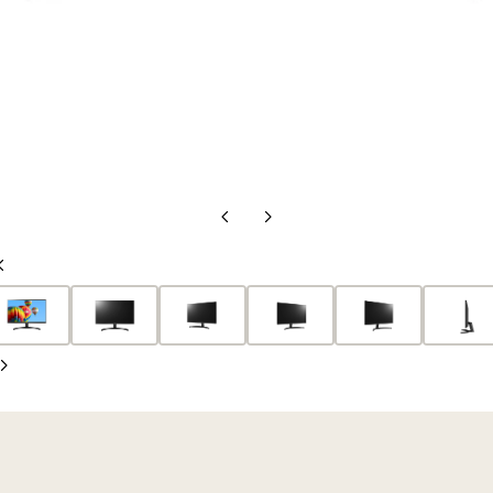
前
次
の
の
前
ス
ス
の
ラ
ラ
ス
イ
イ
ラ
ド
ド
次
イ
の
ド
ス
ラ
イ