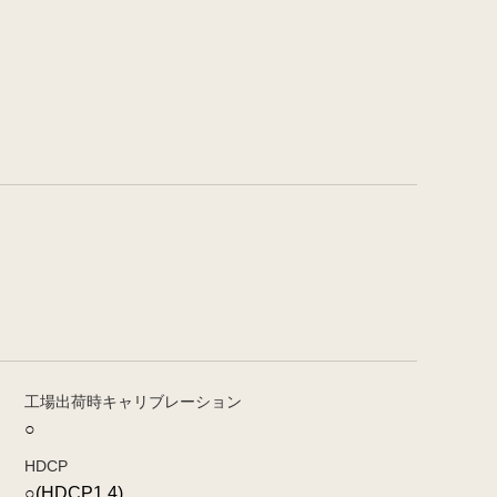
工場出荷時キャリブレーション
○
HDCP
○(HDCP1.4)