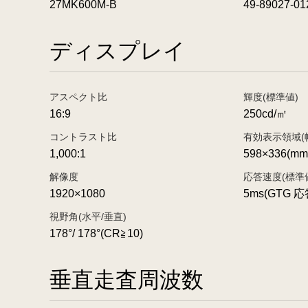
27MK600M-B
49-89027-01
ディスプレイ
アスペクト比
輝度(標準値)
16:9
250cd/㎡
コントラスト比
有効表示領域(
1,000:1
598×336(mm
解像度
応答速度(標準
1920×1080
5ms(GTG 
視野角(水平/垂直)
178°/ 178°(CR≧10)
垂直走査周波数