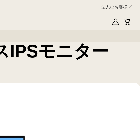
法人のお客様
My
Cart
LG
スIPSモニター