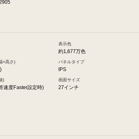
2905
表示色
約1,677万色
幅×高さ)
パネルタイプ
)
IPS
値)
画面サイズ
応答速度Faster設定時)
27インチ