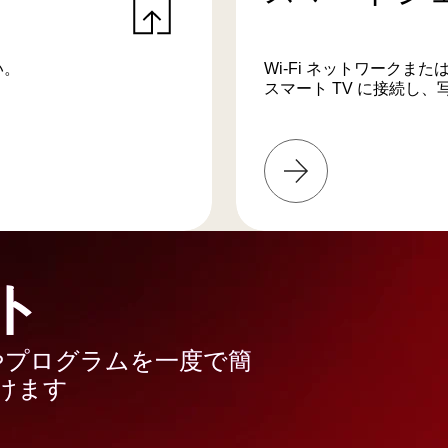
い。
Wi-Fi ネットワークま
スマート TV に接続し
詳
し
く
は
こ
ち
ト
ら
やプログラムを一度で簡
けます