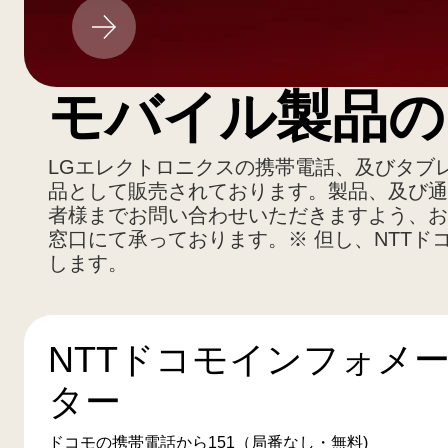
LG
ア
ッ
プ
モバイル製品の
デ
ー
ト
LGエレクトロニクスの携帯電話、及びタブレッ
品として販売されております。製品、及び通
者様までお問い合わせいただきますよう、お
窓口にて承っております。※ 但し、NTTド
します。
NTTドコモインフォメ
ター
ドコモの携帯電話から151（局番なし・無料)