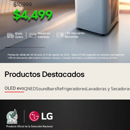
Aire
Acondicionado
Productos Destacados
portátil
con
OLED evo
QNED
Soundbars
Refrigeradores
Lavadoras y Secadora
descuento
especial
+
10%
de
desc.