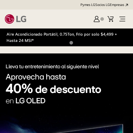
Pymes LG
Socios LG
Empresas
Iniciar
Carrito
Open
sesión
Menu
LG
Aire Acondicionado Portátil, 0.75Ton, Frío por solo $4,499 +
Hasta 24 MSI*