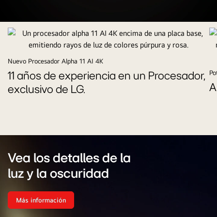
Una
perspectiva
desde
arriba
Nuevo Procesador Alpha 11 AI 4K
de
Po
11 años de experiencia en un Procesador,
un
exclusivo de LG.
hombre
y
una
mujer
viendo
un
Vea los detalles de la
concierto
luz y la oscuridad
en
una
Más información
OLED
Vea
los
TV
detalles