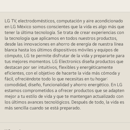
luz
terceros.
que
Visita
ilumina
https://www.omdia.com/
LG TV, electrodomésticos, computación y aire acondicionado
los
para
en LG México somos conscientes que la vida es algo más que
circuitos
obtener
tener la última tecnología. Se trata de crear experiencias con
de
la tecnología que aplicamos en todos nuestros productos,
más
microchips
desde las innovaciones en ahorro de energía de nuestra línea
información”.
blanca hasta los últimos dispositivos móviles y equipos de
a
cómputo, LG te permite disfrutar de la vida y prepararte para
su
tus mejores momentos. LG Electronics diseña productos que
alrededor.
destacan por ser intuitivos, flexibles y energéticamente
El
eficientes, con el objetivo de hacerte la vida más cómoda y
título
fácil, ofreciéndote todo lo que necesitas en tu hogar:
comodidad, diseño, funcionalidad y ahorro energético. En LG
dice
estamos comprometidos a ofrecer productos que se adapten
LG
mejor a tu estilo de vida y que te mantengan actualizado con
OLED
los últimos avances tecnológicos. Después de todo, la vida es
evo
más sencilla cuando se está preparado.
AI.
También
puede