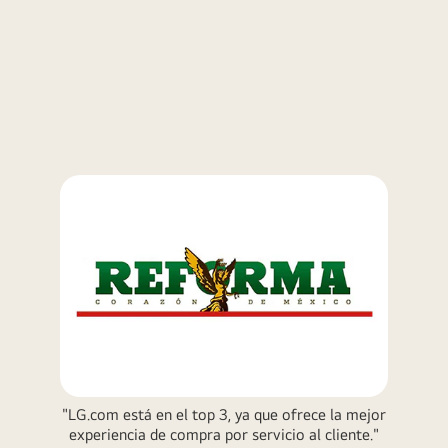
un
impactantes.
apoyo
Detrás
a
de
LG
la
Electronics.
TV,
La
se
confianza
muestra
que
una
se
versión
deposite
ampliada
en
del
estos
procesador
resultados
alpha 11
corre
AI
por
Gen2.
cuenta
Brilla
y
con
"LG.com está en el top 3, ya que ofrece la mejor
riesgo
una
experiencia de compra por servicio al cliente."
de