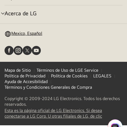
menú
con
Acerca de LG
estrellas
alternar
que
menú
dice:
Mexico, Español
OLED
TV,
número
uno
del
mundo
Mapa de Sitio
Términos de Uso de LGE Service
durante
Política de Privacidad
Política de Cookies
LEGALES
12 años.
Ayuda de Accesibilidad
Términos y Condiciones Generales de Compra
Copyright © 2009-2024 LG Electronics. Todos los derechos
reservados.
Esta es la página oficial de LG Electronics. Si desea
(
opens
conectarse a LG Corp. U otras filiales de LG, de clic
in