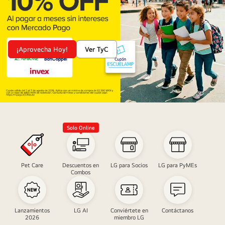
¡Aprovecha Hoy!
Ver TyC
10%
de
Solo Online
descuento
con
ESCUELAMP
Pet Care
Descuentos en
LG para Socios
LG para PyMEs
Combos
Lanzamientos
LG AI
Conviértete en
Contáctanos
2026
miembro LG