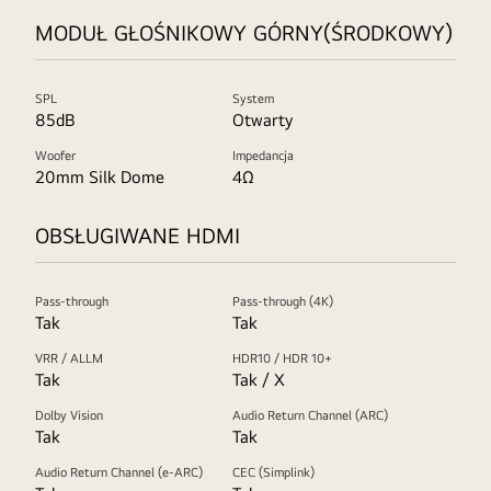
MODUŁ GŁOŚNIKOWY GÓRNY(ŚRODKOWY)
SPL
System
85dB
Otwarty
Woofer
Impedancja
20mm Silk Dome
4Ω
OBSŁUGIWANE HDMI
Pass-through
Pass-through (4K)
Tak
Tak
VRR / ALLM
HDR10 / HDR 10+
Tak
Tak / X
Dolby Vision
Audio Return Channel (ARC)
Tak
Tak
Audio Return Channel (e-ARC)
CEC (Simplink)