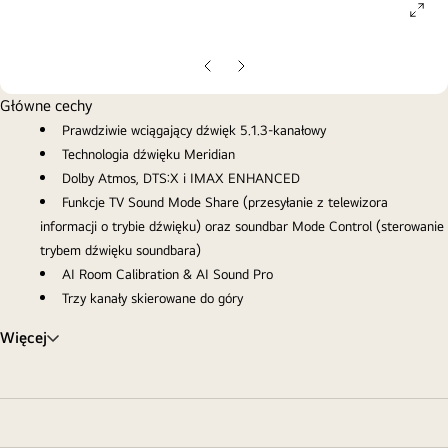
ope
gall
pop
Poprzedni
Następny
slajd
slajd
Główne cechy
Prawdziwie wciągający dźwięk 5.1.3-kanałowy
Technologia dźwięku Meridian
Dolby Atmos, DTS:X i IMAX ENHANCED
Funkcje TV Sound Mode Share (przesyłanie z telewizora
informacji o trybie dźwięku) oraz soundbar Mode Control (sterowanie
trybem dźwięku soundbara)
AI Room Calibration & AI Sound Pro
Trzy kanały skierowane do góry
Więcej