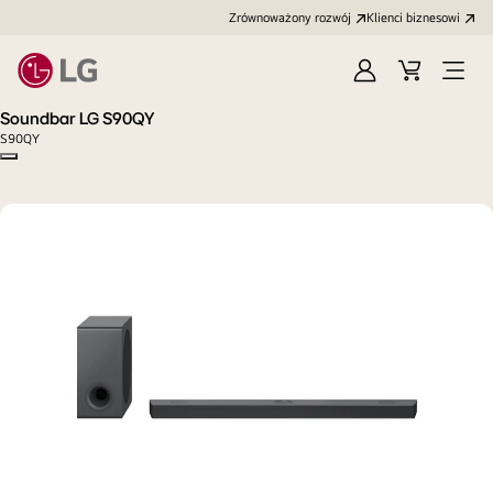
Zrównoważony rozwój
Klienci biznesowi
Zaloguj
Koszyk
Otwó
się
menu
Soundbar LG S90QY
S90QY
Copy model name