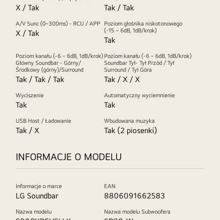
X / Tak
Tak / Tak
A/V Sunc (0~300ms) - RCU / APP
Poziom głośnika niskotonowego
(-15 ~ 6dB, 1dB/krok)
X / Tak
Tak
Poziom kanału (-6 ~ 6dB, 1dB/krok)
Poziom kanału (-6 ~ 6dB, 1dB/krok)
Główny Soundbar - Górny/
Soundbar Tył- Tył Przód / Tył
Środkowy (górny)/Surround
Surround / Tył Góra
Tak / Tak / Tak
Tak / X / X
Wyciszenie
Automatyczny wyciemnienie
Tak
Tak
USB Host / Ładowanie
Wbudowana muzyka
Tak / X
Tak (2 piosenki)
INFORMACJE O MODELU
Informacje o marce
EAN
LG Soundbar
8806091662583
Nazwa modelu
Nazwa modelu Subwoofera