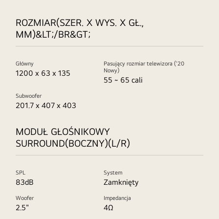
ROZMIAR(SZER. X WYS. X GŁ.,
MM)&LT;/BR&GT;
Główny
Pasujący rozmiar telewizora ('20
Nowy)
1200 x 63 x 135
55 ~ 65 cali
Subwoofer
201.7 x 407 x 403
MODUŁ GŁOŚNIKOWY
SURROUND(BOCZNY)(L/R)
SPL
System
83dB
Zamknięty
Woofer
Impedancja
2.5"
4Ω