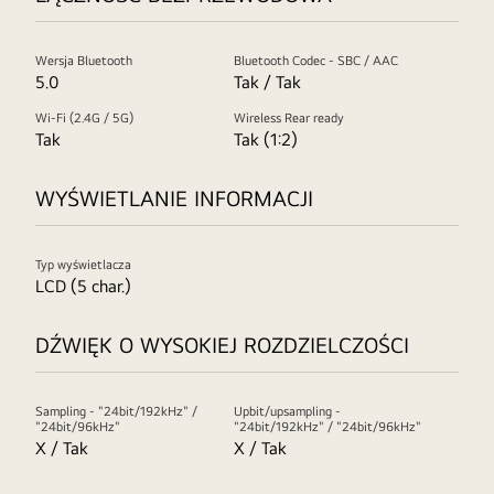
Wersja Bluetooth
Bluetooth Codec - SBC / AAC
5.0
Tak / Tak
Wi-Fi (2.4G / 5G)
Wireless Rear ready
Tak
Tak (1:2)
WYŚWIETLANIE INFORMACJI
Typ wyświetlacza
LCD (5 char.)
DŹWIĘK O WYSOKIEJ ROZDZIELCZOŚCI
Sampling - "24bit/192kHz" /
Upbit/upsampling -
"24bit/96kHz"
"24bit/192kHz" / "24bit/96kHz"
X / Tak
X / Tak