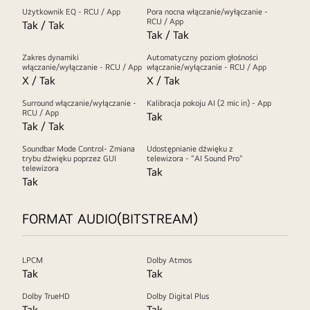
Użytkownik EQ - RCU / App
Pora nocna włączanie/wyłączanie -
RCU / App
Tak / Tak
Tak / Tak
Zakres dynamiki
Automatyczny poziom głośności
włączanie/wyłączanie - RCU / App
włączanie/wyłączanie - RCU / App
X / Tak
X / Tak
Surround włączanie/wyłączanie -
Kalibracja pokoju AI (2 mic in) - App
RCU / App
Tak
Tak / Tak
Soundbar Mode Control- Zmiana
Udostępnianie dźwięku z
trybu dźwięku poprzez GUI
telewizora - "AI Sound Pro"
telewizora
Tak
Tak
FORMAT AUDIO(BITSTREAM)
LPCM
Dolby Atmos
Tak
Tak
Dolby TrueHD
Dolby Digital Plus
Tak
Tak