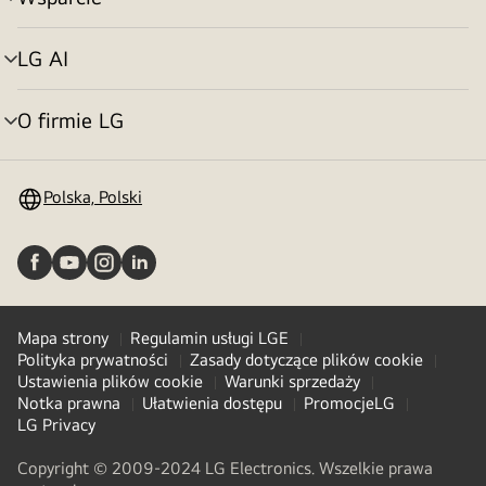
Przełącznik
menu
LG AI
Przełącznik
menu
O firmie LG
Przełącznik
menu
Polska, Polski
Mapa strony
Regulamin usługi LGE
Polityka prywatności
Zasady dotyczące plików cookie
Ustawienia plików cookie
Warunki sprzedaży
Notka prawna
Ułatwienia dostępu
PromocjeLG
LG Privacy
Copyright © 2009-2024 LG Electronics. Wszelkie prawa