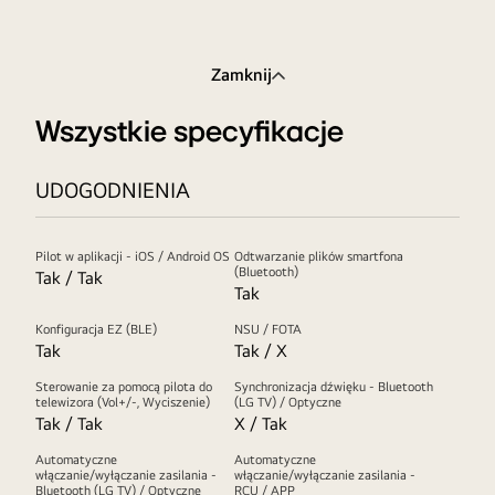
Zamknij
Wszystkie specyfikacje
UDOGODNIENIA
Pilot w aplikacji - iOS / Android OS
Odtwarzanie plików smartfona
(Bluetooth)
Tak / Tak
Tak
Konfiguracja EZ (BLE)
NSU / FOTA
Tak
Tak / X
Sterowanie za pomocą pilota do
Synchronizacja dźwięku - Bluetooth
telewizora (Vol+/-, Wyciszenie)
(LG TV) / Optyczne
Tak / Tak
X / Tak
Automatyczne
Automatyczne
włączanie/wyłączanie zasilania -
włączanie/wyłączanie zasilania -
Bluetooth (LG TV) / Optyczne
RCU / APP