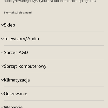
autoryzowanego Dystrybutora lub Instalatora sprzętu LG.
Skontaktuj się z nami
Sklep
Przełącznik
menu
Telewizory/Audio
Przełącznik
menu
Sprzęt AGD
Przełącznik
menu
Sprzęt komputerowy
Przełącznik
menu
Klimatyzacja
Przełącznik
menu
Ogrzewanie
Przełącznik
menu
Wsparcie