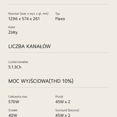
Rozmiar (szer. x wys. x gł., mm)
Typ
1296 x 574 x 261
Flexo
Kolor
Żółty
LICZBA KANAŁÓW
Liczba kanałów
5.1.3Ch
MOC WYJŚCIOWA(THD 10%)
Całkowita moc
Przód
570W
45W x 2
Środek
Surround (boczna)
40W
45W x 2