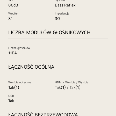
SPL
System
86dB
Bass Reflex
Woofer
Impedancja
8"
3Ω
LICZBA MODUŁÓW GŁOŚNIKOWYCH
Liczba głośników
11EA
ŁĄCZNOŚĆ OGÓLNA
Wejście optyczne
HDMI - Wejście / Wyjście
Tak(1)
Tak(1) / Tak(1)
USB
Tak
ŁĄCZNOŚĆ BEZPRZEWODOWA