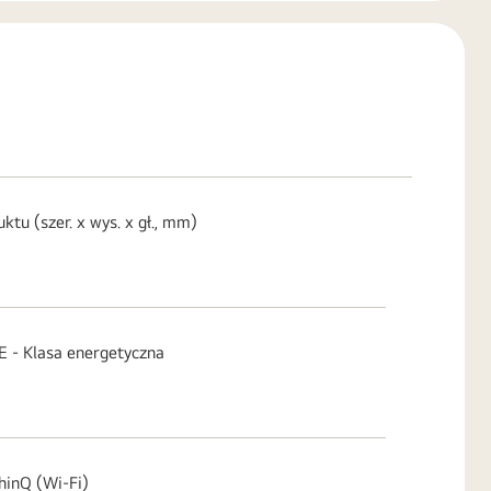
u (szer. x wys. x gł., mm)
 Klasa energetyczna
inQ (Wi-Fi)