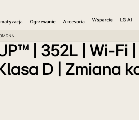
Wsparcie
LG AI
imatyzacja
Ogrzewanie
Akcesoria
19MDNN
 | 352L | Wi-Fi | 
lasa D | Zmiana kol