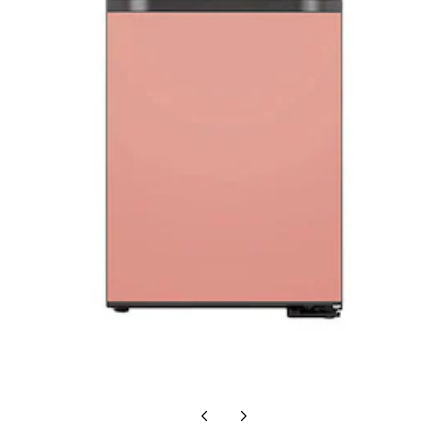
Poprzedni
Następny
slajd
slajd