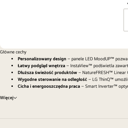
Główne cechy
Personalizowany design
– panele LED MoodUP™ pozwalają
Łatwy podgląd wnętrza
– InstaView™ podświetla zawart
Dłuższa świeżość produktów
– NatureFRESH™ Linear Co
Wygodne sterowanie na odległość
– LG ThinQ™ umożliwi
Cicha i energooszczędna praca
– Smart Inverter™ optyma
Więcej