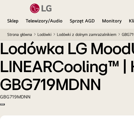
Sklep
Telewizory/Audio
Sprzęt AGD
Monitory
Kl
Strona główna
Lodówki
Lodówki z dolnym zamrażalnikiem
GBG7
Lodówka LG MoodUP™
LINEARCooling™ | K
GBG719MDNN
GBG719MDNN
Copy model name