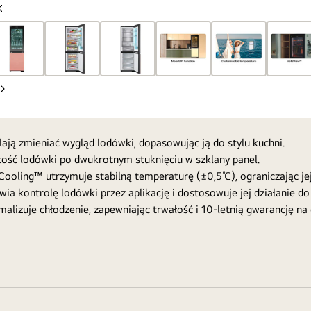
Poprzedni
slajd
Następny
slajd
 zmieniać wygląd lodówki, dopasowując ją do stylu kuchni.
ość lodówki po dwukrotnym stuknięciu w szklany panel.
oling™ utrzymuje stabilną temperaturę (±0,5℃), ograniczając jej
a kontrolę lodówki przez aplikację i dostosowuje jej działanie d
lizuje chłodzenie, zapewniając trwałość i 10-letnią gwarancję na 