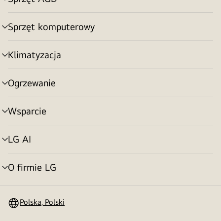
Przełącznik
menu
Sprzęt komputerowy
Przełącznik
menu
Klimatyzacja
Przełącznik
menu
Ogrzewanie
Przełącznik
menu
Wsparcie
Przełącznik
menu
LG AI
Przełącznik
menu
O firmie LG
Przełącznik
menu
Polska, Polski