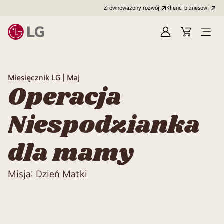
Zrównoważony rozwój
Klienci biznesowi
Zaloguj
Koszyk
Otwó
się
menu
Miesięcznik LG | Maj
Operacja
Niespodzianka
dla mamy
Misja: Dzień Matki