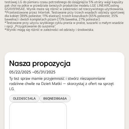
testowej LG do pomiaru czasu potrzebnego do osiągnięcia 5% utraty wagi kapusty
pak choi na półce w przedziale świeżych produktów modelu LGE LINEARCooling
GSXV91NSAE. Wynik może się różnić w zależności od rzeczywistego użytkowania.
*Przetestowane przez Intertek. Testowane przy trzech wsadach: odzieży sportowej
dla kobiet (89% poliester, 11% elastan), trzech koszulkach (65% poliester, 35%
bawełna) i dwóch kompletach piżam (73% bawełna, 27% poliester).
*Testowane przy użyciu szybkiego cyklu prania w pralce, suszarki o małym wsadzie
i opcji „Przygotowanie do suszenia”.
*Wyniki mogą się różnić w zależności od odzieży i środowiska.
Nasza propozycja
05/22/2025
~
05/31/2025
Ty też spraw mamie przyjemność i stwórz niezapomniane
rodzinne chwile na Dzień Matki — skorzystaj z ofert na sprzęt
LG.​
OLED65C54LA
86QNED86A6A