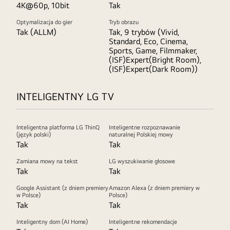
4K@60p, 10bit
Tak
Optymalizacja do gier
Tryb obrazu
Tak (ALLM)
Tak, 9 trybów (Vivid,
Standard, Eco, Cinema,
Sports, Game, Filmmaker,
(ISF)Expert(Bright Room),
(ISF)Expert(Dark Room))
INTELIGENTNY LG TV
Inteligentna platforma LG ThinQ
Inteligentne rozpoznawanie
(język polski)
naturalnej Polskiej mowy
Tak
Tak
Zamiana mowy na tekst
LG wyszukiwanie głosowe
Tak
Tak
Google Assistant (z dniem premiery
Amazon Alexa (z dniem premiery w
w Polsce)
Polsce)
Tak
Tak
Inteligentny dom (AI Home)
Inteligentne rekomendacje