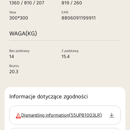
1360 / 810 / 207
819 / 260
Vesa
EAN
300*300
8806091199911
WAGA(KG)
Bez podstawy
Z podstawą
14
15.4
Brutto
20.3
Informacje dotyczące zgodności
Dismantling information
(
55UP81003LR
)
rozszerzenie:pdf