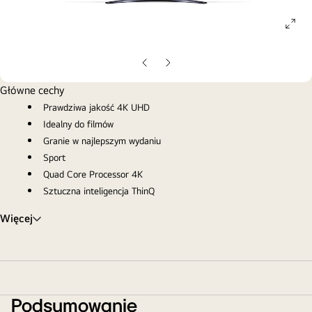
ope
gall
pop
Poprzedni
Następny
slajd
slajd
Główne cechy
Prawdziwa jakość 4K UHD
Idealny do filmów
Granie w najlepszym wydaniu
Sport
Quad Core Processor 4K
Sztuczna inteligencja ThinQ
Więcej
Podsumowanie