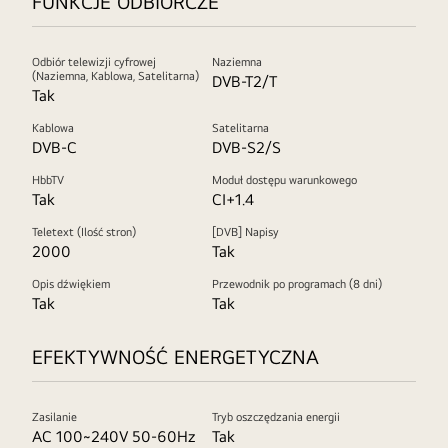
FUNKCJE ODBIORCZE
Odbiór telewizji cyfrowej
Naziemna
(Naziemna, Kablowa, Satelitarna)
DVB-T2/T
Tak
Kablowa
Satelitarna
DVB-C
DVB-S2/S
HbbTV
Moduł dostępu warunkowego
Tak
CI+1.4
Teletext (Ilość stron)
[DVB] Napisy
2000
Tak
Opis dźwiękiem
Przewodnik po programach (8 dni)
Tak
Tak
EFEKTYWNOŚĆ ENERGETYCZNA
Zasilanie
Tryb oszczędzania energii
AC 100~240V 50-60Hz
Tak