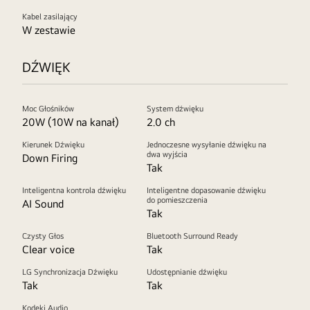
Kabel zasilający
W zestawie
DŹWIĘK
Moc Głośników
System dźwięku
20W (10W na kanał)
2.0 ch
Kierunek Dźwięku
Jednoczesne wysyłanie dźwięku na
dwa wyjścia
Down Firing
Tak
Inteligentna kontrola dźwięku
Inteligentne dopasowanie dźwięku
do pomieszczenia
AI Sound
Tak
Czysty Głos
Bluetooth Surround Ready
Clear voice
Tak
LG Synchronizacja Dźwięku
Udostępnianie dźwięku
Tak
Tak
Kodeki Audio