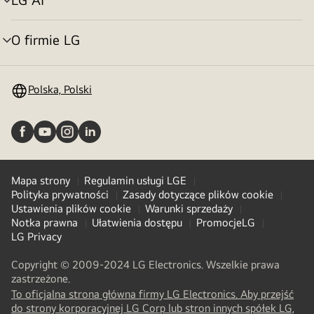
Przełącznik
menu
O firmie LG
Przełącznik
menu
Polska, Polski
Mapa strony
Regulamin usługi LGE
Polityka prywatności
Zasady dotyczące plików cookie
Ustawienia plików cookie
Warunki sprzedaży
Notka prawna
Ułatwienia dostępu
PromocjeLG
LG Privacy
Copyright © 2009-2024 LG Electronics. Wszelkie prawa
zastrzeżone.
To oficjalna strona główna firmy LG Electronics. Aby przejść
do strony korporacyjnej LG Corp lub stron innych spółek LG,