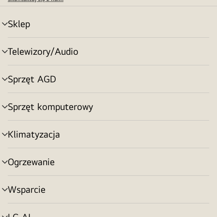
Sklep
Przełącznik
menu
Telewizory/Audio
Przełącznik
menu
Sprzęt AGD
Przełącznik
menu
Sprzęt komputerowy
Przełącznik
menu
Klimatyzacja
Przełącznik
menu
Ogrzewanie
Przełącznik
menu
Wsparcie
Przełącznik
menu
LG AI