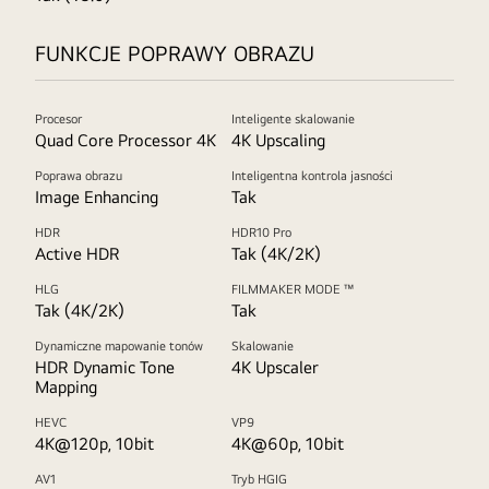
FUNKCJE POPRAWY OBRAZU
Procesor
Inteligente skalowanie
Quad Core Processor 4K
4K Upscaling
Poprawa obrazu
Inteligentna kontrola jasności
Image Enhancing
Tak
HDR
HDR10 Pro
Active HDR
Tak (4K/2K)
HLG
FILMMAKER MODE ™
Tak (4K/2K)
Tak
Dynamiczne mapowanie tonów
Skalowanie
HDR Dynamic Tone
4K Upscaler
Mapping
HEVC
VP9
4K@120p, 10bit
4K@60p, 10bit
AV1
Tryb HGIG