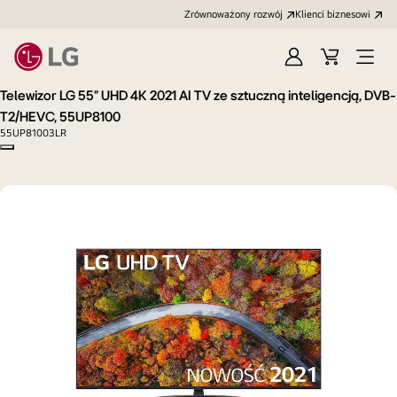
Zrównoważony rozwój
Klienci biznesowi
Zaloguj
Koszyk
Otwó
się
menu
Telewizor LG 55” UHD 4K 2021 AI TV ze sztuczną inteligencją, DVB-
T2/HEVC, 55UP8100
55UP81003LR
Copy model name