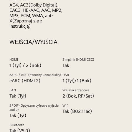
AC4, AC3(Dolby Digital),
EAC3, HE-AAC, AAC, MP2,
MP3, PCM, WMA, apt-
X(Zapoznaj się z
instrukcją)
WEJŚCIA/WYJŚCIA
HDMI
Simplink (HDMI CEC)
1 (Tył) / 2 (Bok)
Tak
eARC / ARC (Zwrotny kanał audio)
USB
eARC (HDMI 2)
1 (Tył)/1 (Bok)
LAN
Wejścia antenowe
Tak (Tył)
2 (Bok, RF/Sat)
SPDIF (Optyczne cyfrowe wyjście
Wifi
audio)
Tak (802.11ac)
Tak (Tył)
Bluetooth
Tak (V5.0)