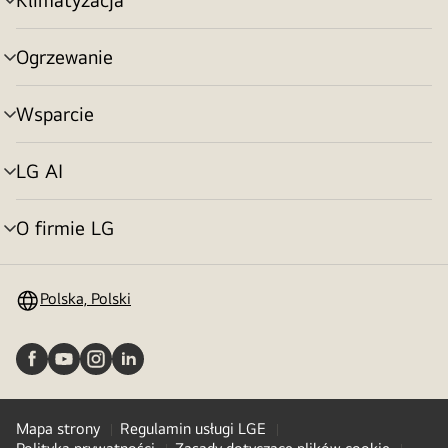
Przełącznik
menu
Ogrzewanie
Przełącznik
menu
Wsparcie
Przełącznik
menu
LG AI
Przełącznik
menu
O firmie LG
Przełącznik
menu
Polska, Polski
Mapa strony
Regulamin usługi LGE