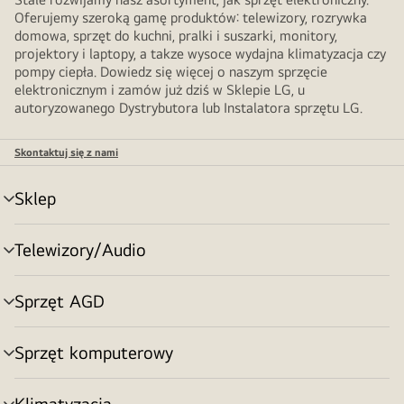
Oferujemy szeroką gamę produktów: telewizory, rozrywka
domowa, sprzęt do kuchni, pralki i suszarki, monitory,
projektory i laptopy, a takze wysoce wydajna klimatyzacja czy
pompy ciepła. Dowiedz się więcej o naszym sprzęcie
elektronicznym i zamów już dziś w Sklepie LG, u
autoryzowanego Dystrybutora lub Instalatora sprzętu LG.
Skontaktuj się z nami
Sklep
Przełącznik
menu
Telewizory/Audio
Przełącznik
menu
Sprzęt AGD
Przełącznik
menu
Sprzęt komputerowy
Przełącznik
menu
Klimatyzacja