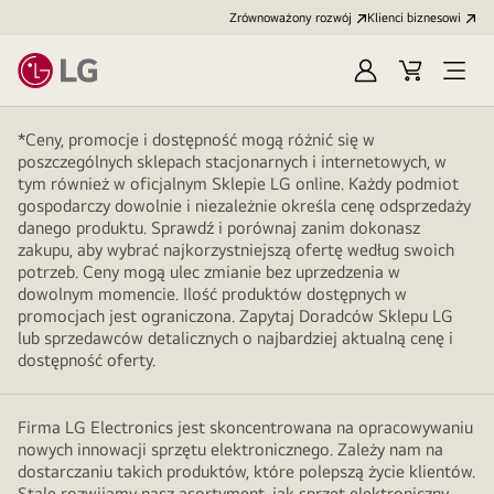
Zrównoważony rozwój
Klienci biznesowi
Zaloguj
Koszyk
Otwó
się
menu
*Ceny, promocje i dostępność mogą różnić się w
poszczególnych sklepach stacjonarnych i internetowych, w
tym również w oficjalnym Sklepie LG online. Każdy podmiot
gospodarczy dowolnie i niezależnie określa cenę odsprzedaży
danego produktu. Sprawdź i porównaj zanim dokonasz
zakupu, aby wybrać najkorzystniejszą ofertę według swoich
potrzeb. Ceny mogą ulec zmianie bez uprzedzenia w
dowolnym momencie. Ilość produktów dostępnych w
promocjach jest ograniczona. Zapytaj Doradców Sklepu LG
lub sprzedawców detalicznych o najbardziej aktualną cenę i
dostępność oferty.
Firma LG Electronics jest skoncentrowana na opracowywaniu
nowych innowacji sprzętu elektronicznego. Zależy nam na
dostarczaniu takich produktów, które polepszą życie klientów.
Stale rozwijamy nasz asortyment, jak sprzęt elektroniczny.