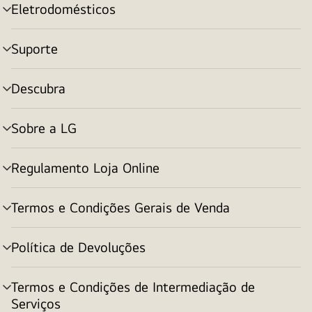
Eletrodomésticos
alternar
menu
Suporte
alternar
menu
Descubra
alternar
menu
Sobre a LG
alternar
menu
Regulamento Loja Online
alternar
menu
Termos e Condições Gerais de Venda
alternar
menu
Política de Devoluções
alternar
menu
Termos e Condições de Intermediação de
alternar
Serviços