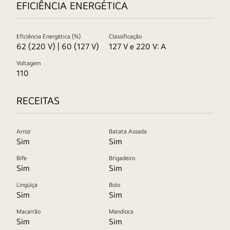
EFICIÊNCIA ENERGÉTICA
Eficiência Energética (%)
Classificação
62 (220 V) | 60 (127 V)
127 V e 220 V: A
Voltagem
110
RECEITAS
Arroz
Batata Assada
Sim
Sim
Bife
Brigadeiro
Sim
Sim
Lingüiça
Bolo
Sim
Sim
Macarrão
Mandioca
Sim
Sim