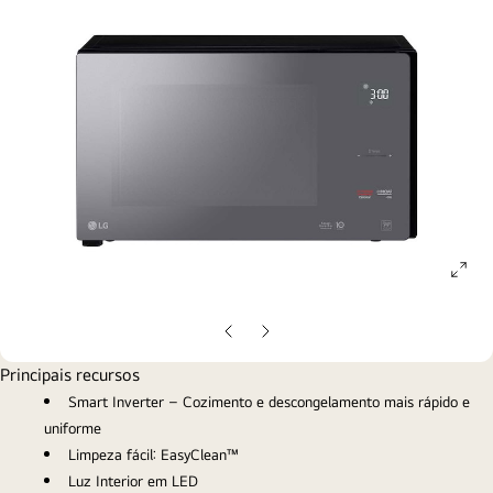
ope
gall
pop
Slide
Próximo
anterior
slide
Principais recursos
Smart Inverter – Cozimento e descongelamento mais rápido e
uniforme
Limpeza fácil: EasyClean™
Luz Interior em LED