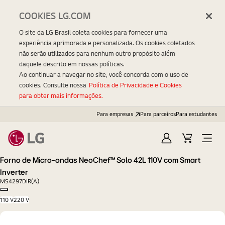
COOKIES LG.COM
O site da LG Brasil coleta cookies para fornecer uma
experiência aprimorada e personalizada. Os cookies coletados
não serão utilizados para nenhum outro propósito além
daquele descrito em nossas políticas.
Ao continuar a navegar no site, você concorda com o uso de
cookies. Consulte nossa
Política de Privacidade e Cookies
para obter mais informações.
Para empresas
Para parceiros
Para estudantes
Entrar
Carrinho
Open
Menu
Forno de Micro-ondas NeoChef™ Solo 42L 110V com Smart
Inverter
MS4297DIR(A)
Copy model name
110 V
220 V