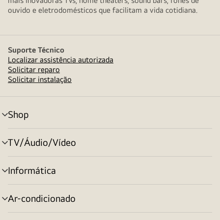
mais inovadoras TVs, home theaters, sound bars, fones de
ouvido e eletrodomésticos que facilitam a vida cotidiana.
Suporte Técnico
Localizar assistência autorizada
Solicitar reparo
Solicitar instalação
Shop
alternar
menu
TV/Áudio/Vídeo
alternar
menu
Informática
alternar
menu
Ar-condicionado
alternar
menu