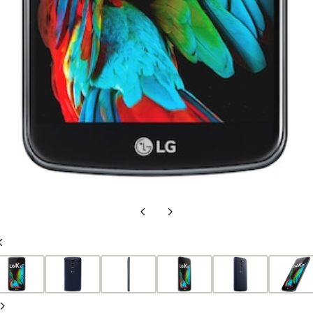
Slide
Próximo
anterior
slide
Slide
anterior
Próximo