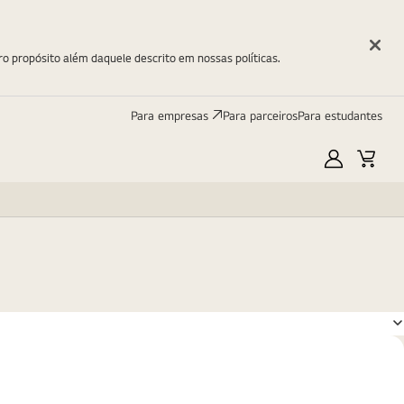
ro propósito além daquele descrito em nossas políticas.
Para empresas
Para parceiros
Para estudantes
Minha
Carri
LG