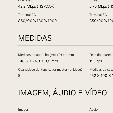
42.2 Mbps (HSPDA+)
5.76 Mbps (
Terminal 2G
Terminal 3G
850/900/1800/1900
850/900/19
MEDIDAS
Medidas do aparelho (AxLxP) em mm
Peso do aparelh
146.6 X 74.8 X 8.8 mm
153 grs
Quantidade de itens caixa master (unidade)
Medidas da cai
5
252 X 100 X 
IMAGEM, ÁUDIO E VÍDEO
Imagem
Áudio