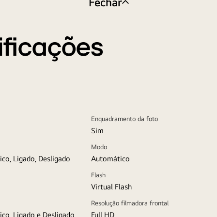
Fechar
ificações
Enquadramento da foto
Sim
Modo
co, Ligado, Desligado
Automático
Flash
Virtual Flash
Resolução filmadora frontal
co, Ligado e Desligado
Full HD