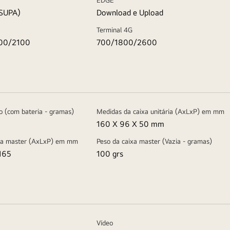
HSUPA)
Download e Upload
Terminal 4G
00/2100
700/1800/2600
o (com bateria - gramas)
Medidas da caixa unitária (AxLxP) em mm
160 X 96 X 50 mm
xa master (AxLxP) em mm
Peso da caixa master (Vazia - gramas)
165
100 grs
Vídeo