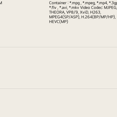
FM
Container : *.mpg , *.mpeg, *.mp4, *.3g
*.flv , *.avi, *.mkv Video Codec: MJPEG
THEORA, VP8/9, XviD, H263,
MPEG4(SP/ASP), H.264(BP/MP/HP),
HEVC(MP)