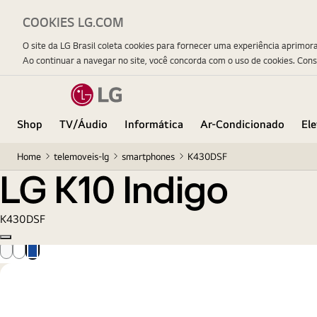
COOKIES LG.COM
LG K10 Indigo
O site da LG Brasil coleta cookies para fornecer uma experiência aprimor
Ao continuar a navegar no site, você concorda com o uso de cookies. Con
Shop
TV/Áudio
Informática
Ar-Condicionado
El
Home
telemoveis-lg
smartphones
K430DSF
LG K10 Indigo
K430DSF
Copy model name
Branco
Dourado
Indigo