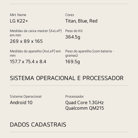
Mkt Name
Cores
LG K22+
Titan, Blue, Red
Medidas da caixa master (AxLxP)
Peso do Kit
em mm
364.5g
269 x 89 x 165
Medidas do aparelho (AxLxP) em
Peso do aparelho (com bateria -
mm
gramas)
157.7 x 75.4 x 8.4
169.5g
SISTEMA OPERACIONAL E PROCESSADOR
Sistema Operacional
Processador
Android 10
Quad Core 1.3GHz
Qualcomm QM215
DADOS CADASTRAIS