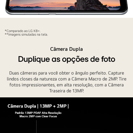
Smartphone
com
*Comparado ao LG K8+.
uma
**Imagens simuladas na tela.
bela
Câmera Dupla
imagem
do
Duplique as opções de foto
pôr
do
Duas câmeras para você obter o ângulo perfeito. Capture
sol
lindos closes da natureza com a Câmera Macro de 2MP. Tire
fotos impressionantes, em alta resolução, com a Câmera
sobre
Traseira de 13MP.
o
oceano