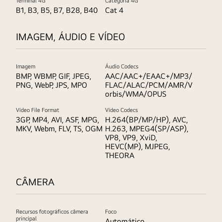
Terminal 4G
Categoria 4G
B1, B3, B5, B7, B28, B40
Cat 4
IMAGEM, ÁUDIO E VÍDEO
Imagem
Áudio Codecs
BMP, WBMP, GIF, JPEG,
AAC/AAC+/EAAC+/MP3/
PNG, WebP, JPS, MPO
FLAC/ALAC/PCM/AMR/V
orbis/WMA/OPUS
Vídeo File Format
Vídeo Codecs
3GP, MP4, AVI, ASF, MPG,
H.264(BP/MP/HP), AVC,
MKV, Webm, FLV, TS, OGM
H.263, MPEG4(SP/ASP),
VP8, VP9, XviD,
HEVC(MP), MJPEG,
THEORA
CÂMERA
Recursos fotográficos câmera
Foco
principal
Automático