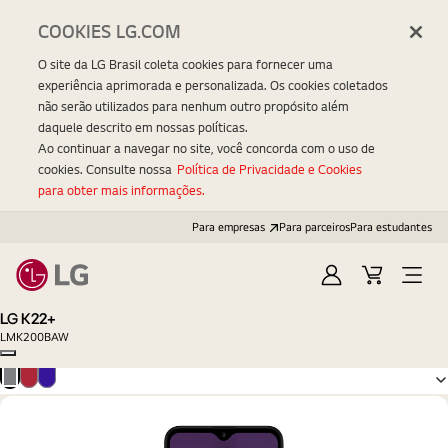
COOKIES LG.COM
O site da LG Brasil coleta cookies para fornecer uma
experiência aprimorada e personalizada. Os cookies coletados
não serão utilizados para nenhum outro propósito além
daquele descrito em nossas políticas.
Ao continuar a navegar no site, você concorda com o uso de
cookies. Consulte nossa
Política de Privacidade e Cookies
para obter mais informações.
Para empresas
Para parceiros
Para estudantes
Entrar
Carrinho
Open
Menu
LG K22+
LMK200BAW
Copy model name
Titan
Red
Blue