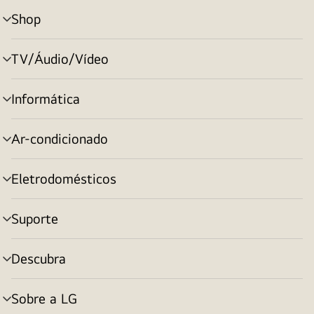
Shop
alternar
menu
TV/Áudio/Vídeo
alternar
menu
Informática
alternar
menu
Ar-condicionado
alternar
menu
Eletrodomésticos
alternar
menu
Suporte
alternar
menu
Descubra
alternar
menu
Sobre a LG
alternar