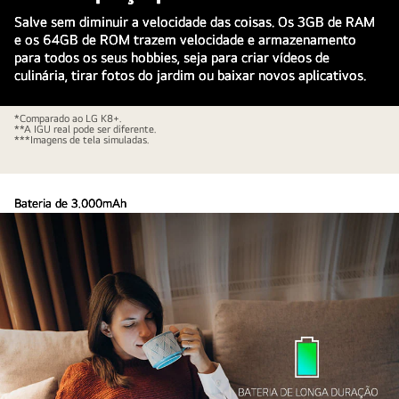
1,3
Salve sem diminuir a velocidade das coisas. Os 3GB de RAM
Ghz
e os 64GB de ROM trazem velocidade e armazenamento
na
para todos os seus hobbies, seja para criar vídeos de
placa-
culinária, tirar fotos do jardim ou baixar novos aplicativos.
mãe
*Comparado ao LG K8+.
**A IGU real pode ser diferente.
***Imagens de tela simuladas.
Bateria de 3.000mAh
Mulher
Maratone com tranquilidade
sentada
A bateria que acompanha você*. Relaxe e curta seus
em
YouTubers preferidos, os filmes mais recentes e os jogos
um
mais irados.
sofá,
tomando
café
e
olhando