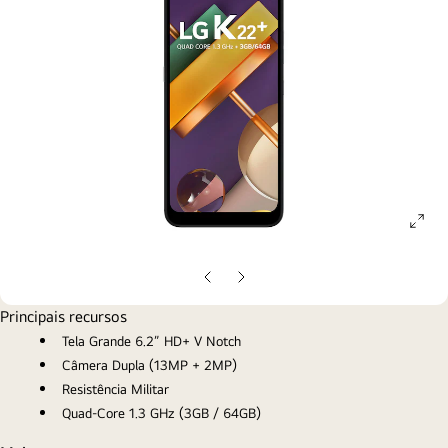
ope
gall
pop
Slide
Próximo
anterior
slide
Principais recursos
Tela Grande 6.2” HD+ V Notch
Câmera Dupla (13MP + 2MP)
Resistência Militar
Quad-Core 1.3 GHz (3GB / 64GB)