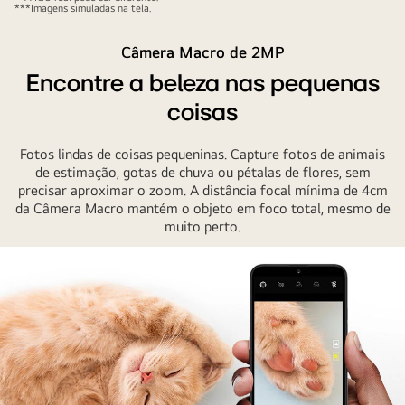
mulher
***Imagens simuladas na tela.
que
Câmera Macro de 2MP
pula
na
Encontre a beleza nas pequenas
rua
coisas
Fotos lindas de coisas pequeninas. Capture fotos de animais
de estimação, gotas de chuva ou pétalas de flores, sem
precisar aproximar o zoom. A distância focal mínima de 4cm
da Câmera Macro mantém o objeto em foco total, mesmo de
muito perto.