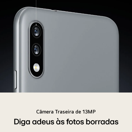
Vista
traseira
do
Câmera Traseira de 13MP
smartphone
Diga adeus às fotos borradas
apresentando
duas