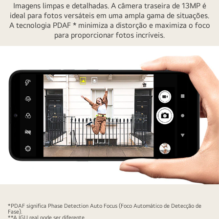
Imagens limpas e detalhadas. A câmera traseira de 13MP é
câmeras
ideal para fotos versáteis em uma ampla gama de situações.
A tecnologia PDAF * minimiza a distorção e maximiza o foco
para proporcionar fotos incríveis.
Smartphone
fotografando
*PDAF significa Phase Detection Auto Focus (Foco Automático de Detecção de
uma
Fase).
**A IGU real pode ser diferente.