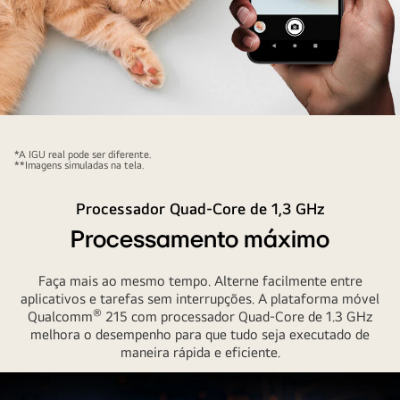
Smartphone
fotografando
*A IGU real pode ser diferente.
a
**Imagens simuladas na tela.
pata
Processador Quad-Core de 1,3 GHz
de
um
Processamento máximo
gatinho
Faça mais ao mesmo tempo. Alterne facilmente entre
aplicativos e tarefas sem interrupções. A plataforma móvel
®
Qualcomm
215 com processador Quad-Core de 1.3 GHz
melhora o desempenho para que tudo seja executado de
maneira rápida e eficiente.