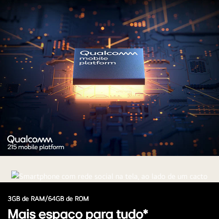
Chipset
Qualcomm
Quad-
Core
3GB de RAM/64GB de ROM
de
Mais espaço para tudo*