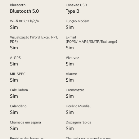
Bluetooth
Conexão USB
Bluetooth 5.0
Type B
Wi-fi 802.11 b/g/n
Função Modem
Sim
Sim
Visualização (Word, Excel, PPT,
E-mail
PDF)
(POP3/IMAP4/SMTP/Exchange)
Sim
Sim
A-GPS
Viva voz
Sim
Sim
MIL SPEC
Alarme
Sim
Sim
Calculadora
Cronômetro
Sim
Sim
Calendário
Horário Mundial
Sim
Sim
Chamada em espera
Discagem rápida
Sim
Sim
Registro de chamadas
Chamada por comando de voz