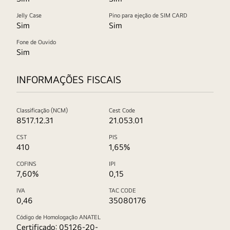
Jelly Case
Pino para ejeção de SIM CARD
Sim
Sim
Fone de Ouvido
Sim
INFORMAÇÕES FISCAIS
Classificação (NCM)
Cest Code
8517.12.31
21.053.01
CST
PIS
410
1,65%
COFINS
IPI
7,60%
0,15
IVA
TAC CODE
0,46
35080176
Código de Homologação ANATEL
Certificado: 05126-20-