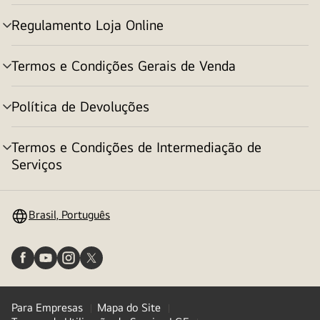
menu
Regulamento Loja Online
alternar
menu
Termos e Condições Gerais de Venda
alternar
menu
Política de Devoluções
alternar
menu
Termos e Condições de Intermediação de
alternar
Serviços
menu
Brasil, Português
Para Empresas
Mapa do Site