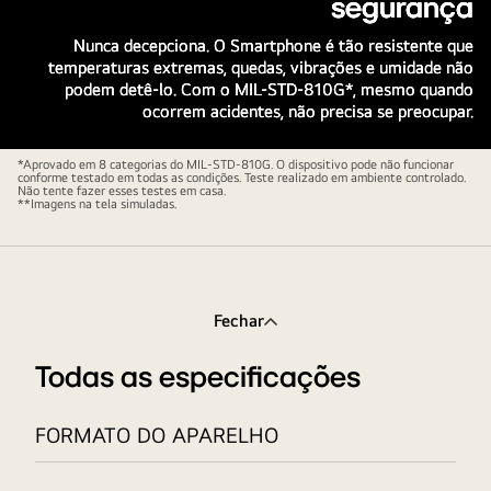
segurança
olhando
o
Nunca decepciona. O Smartphone é tão resistente que
seu
temperaturas extremas, quedas, vibrações e umidade não
podem detê-lo. Com o MIL-STD-810G*, mesmo quando
smartphone
ocorrem acidentes, não precisa se preocupar.
*Aprovado em 8 categorias do MIL-STD-810G. O dispositivo pode não funcionar
conforme testado em todas as condições. Teste realizado em ambiente controlado.
Não tente fazer esses testes em casa.
**Imagens na tela simuladas.
Fechar
Todas as especificações
FORMATO DO APARELHO