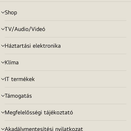
Shop
menu
toggle
TV/Audio/Videó
menu
toggle
Háztartási elektronika
menu
toggle
Klíma
menu
toggle
IT termékek
menu
toggle
Támogatás
menu
toggle
Megfelelősségi tájékoztató
menu
toggle
Akadálymentesítési nyilatkozat