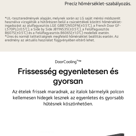
Precíz hőmérséklet-szabályozás.
*UL-teszteredmények alapján, melynek során az LG saját mérési módszerét
használva vizsgálták a hűtőrészen belül a csúcsértékek közötti hőmérséklet-
ingadozást az alulfagyasztós LGE GBB72NSDFN(±0.5℃), a French Door GF-
L570PL(±0.5℃), a Side by Side J811NS35(±0.5℃), a Felülfagyasztós
B607S(±0.5℃) és a Felülfagyasztós B606S(±1.0℃) modellek esetén.
*Üres és normál telítettségnek megfelelő hőmérséklet beállítás esetén. Az
eredmény az aktuális használat függvényében eltérő lehet.
DoorCooling⁺™
Frissesség egyenletesen és
gyorsan
Az ételek frissek maradnak, az italok bármelyik polcon
kellemesen hidegek lesznek az egyenletes és gyorsabb
hűtésnek köszönhetően.