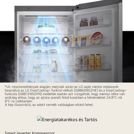
Akár
*UL-teszteredmények alapján, melynek során az LG saját mérési módszerét
használva az LG DoorCooling+ funkció nélküli (GBB60NSZHE) és a DoorCooling+
32%-
funkciós (GBB72NSDFN) modellek esetén azt vizsgálták, hogy mennyi időre van
szükség ahhoz, hogy az ajtóra szerelt felső kosárban a hőmérséklet 24.8°C-ról
kal*
8°C-ra csökkenjen.
A kép illusztráció, az adott termék valóságban eltérő lehet.
gyorsabb
és
egyenletesebb
hűtés
Smart Inverter Kompresszor