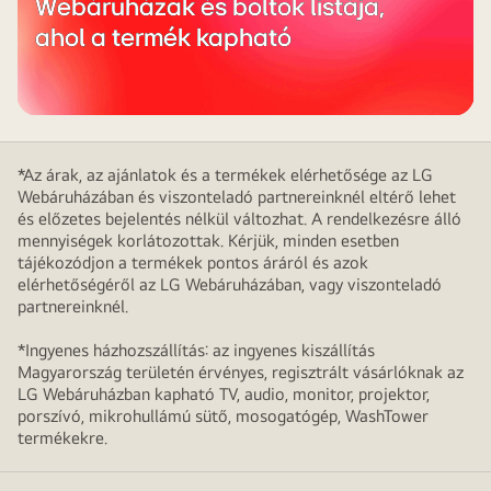
Webáruházak és boltok listája,
ahol a termék kapható
*Az árak, az ajánlatok és a termékek elérhetősége az LG
Webáruházában és viszonteladó partnereinknél eltérő lehet
és előzetes bejelentés nélkül változhat. A rendelkezésre álló
mennyiségek korlátozottak. Kérjük, minden esetben
tájékozódjon a termékek pontos áráról és azok
elérhetőségéről az LG Webáruházában, vagy viszonteladó
partnereinknél.
*Ingyenes házhozszállítás: az ingyenes kiszállítás
Magyarország területén érvényes, regisztrált vásárlóknak az
LG Webáruházban kapható TV, audio, monitor, projektor,
porszívó, mikrohullámú sütő, mosogatógép, WashTower
termékekre.