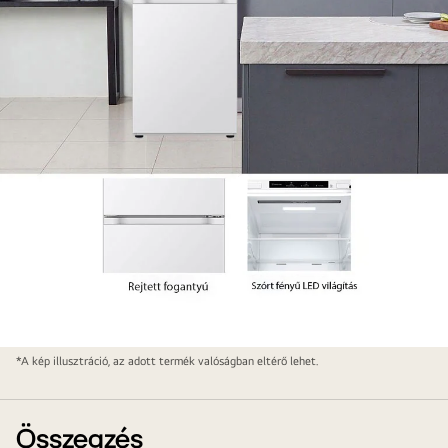
Elegáns
*A kép illusztráció, az adott termék valóságban eltérő lehet.
és
praktikus
minimalizmus
Összegzés