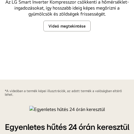
Az LG Smart Inverter Kompresszor csökkenti a hőmérséklet-
ingadozásokat, így hosszabb ideig képes megőrizni a
gyümölcsök és zöldségek frissességét.
Videó megtekintése
Tartsa
hosszabb
ideig
frissen
ételeit
Tartsa
hosszabb
*A videóban a termék képei illusztrációk, az adott termék a valóságban eltérő
lehet.
ideig
frissen
ételeit1
Egyenletes hűtés 24 órán keresztül