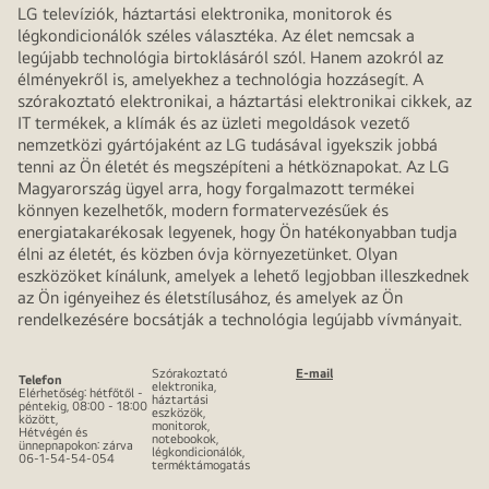
LG televíziók, háztartási elektronika, monitorok és
légkondicionálók széles választéka. Az élet nemcsak a
legújabb technológia birtoklásáról szól. Hanem azokról az
élményekről is, amelyekhez a technológia hozzásegít. A
szórakoztató elektronikai, a háztartási elektronikai cikkek, az
IT termékek, a klímák és az üzleti megoldások vezető
nemzetközi gyártójaként az LG tudásával igyekszik jobbá
tenni az Ön életét és megszépíteni a hétköznapokat. Az LG
Magyarország ügyel arra, hogy forgalmazott termékei
könnyen kezelhetők, modern formatervezésűek és
energiatakarékosak legyenek, hogy Ön hatékonyabban tudja
élni az életét, és közben óvja környezetünket. Olyan
eszközöket kínálunk, amelyek a lehető legjobban illeszkednek
az Ön igényeihez és életstílusához, és amelyek az Ön
rendelkezésére bocsátják a technológia legújabb vívmányait.
Szórakoztató
E-mail
Telefon
elektronika,
Elérhetőség: hétfőtől -
háztartási
péntekig, 08:00 - 18:00
eszközök,
között,
monitorok,
Hétvégén és
notebookok,
ünnepnapokon: zárva
légkondicionálók,
06-1-54-54-054
terméktámogatás