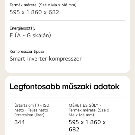
Termék méretei (Szé x Ma x Mé mm)
595 x 1 860 x 682
Energiaosztály
E (A - G skálán)
Kompresszor típusa
Smart Inverter kompresszor
Legfontosabb műszaki adatok
Űrtartalom (l) - ISO
MÉRET ÉS SÚLY -
nettó - Teljes nettó
Termék méretei (Szé x
űrtartalom (liter)
Ma x Mé mm)
344
595 x 1 860 x
682