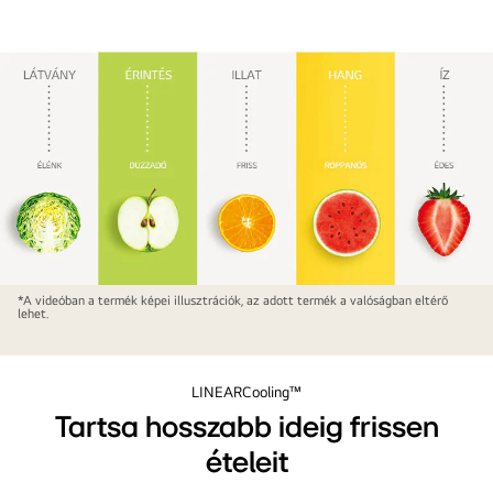
Kényeztesse
*A videóban a termék képei illusztrációk, az adott termék a valóságban eltérő
lehet.
érzékeit
a
NatureFRESH™
LINEARCooling™
segítségével
Tartsa hosszabb ideig frissen
ételeit