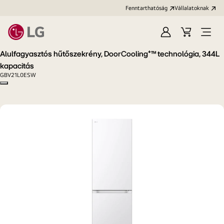
Fenntarthatóság
Vállalatoknak
Bejelentkezés
Kosár
Menü
megn
Alulfagyasztós hűtőszekrény, DoorCooling⁺™ technológia, 344L
kapacitás
GBV21L0ESW
Copy model name