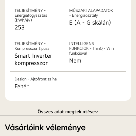
TELJESÍTMÉNY -
MŰSZAKI ALAPADATOK
Energiafogyasztás
- Energiaosztály
(kWh/év)
E (A - G skálán)
253
TELJESÍTMÉNY -
INTELLIGENS
Kompresszor típusa
FUNKCIÓK - ThinQ - Wifi
funkcióval
Smart Inverter
Nem
kompresszor
Design - Ajtófront színe
Fehér
Összes adat megtekintése
Vásárlóink véleménye