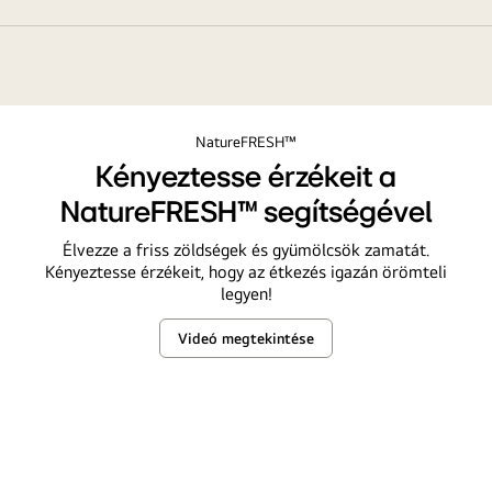
NatureFRESH™
Kényeztesse érzékeit a
NatureFRESH™ segítségével
Élvezze a friss zöldségek és gyümölcsök zamatát.
Kényeztesse érzékeit, hogy az étkezés igazán örömteli
legyen!
Videó megtekintése
Kényeztesse
érzékeit
a
NatureFRESH™
segítségével