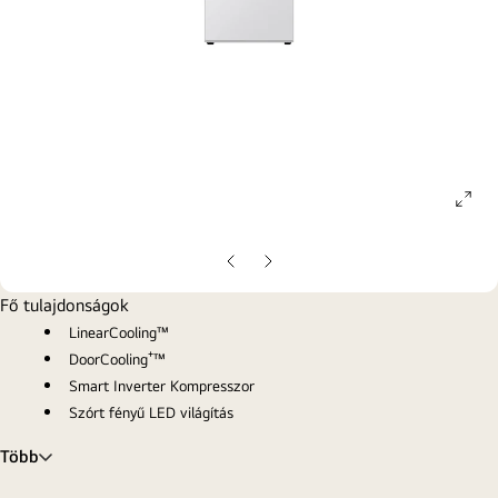
ope
gall
pop
Előző
Következő
oldal
oldal
Fő tulajdonságok
LinearCooling™
DoorCooling⁺™
Smart Inverter Kompresszor
Szórt fényű LED világítás
Több