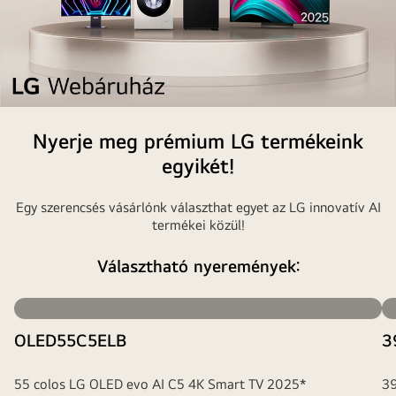
Life’s
Nyerje meg prémium LG termékeink
Good
AI
egyikét!
hetek
az
Egy szerencsés vásárlónk választhat egyet az LG innovatív AI
LG
termékei közül!
Webáruházban
Választható nyeremények:
OLED55C5ELB
3
55 colos LG OLED evo AI C5 4K Smart TV 2025*
39