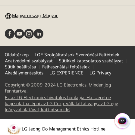
toggle
Magyarország, Magyar
Oldaltérkép
LGE Szolgáltatások Szerződési Feltételek
Adatvédelmi szabályzat
Sütikkel kapcsolatos szabályzat
Sütik beállítása
Felhasználási feltételek
Akadálymentesítés
LG EXPERIENCE
LG Privacy
Copyright © 2009-2024 LG Electronics. Minden jog
fenntartva.
Ez az LG Electronics hivatalos honlapja. Ha szeretne
kapcsolatba lépni az LG Corp. vállalattal vagy az LG egy
(
opens
leányvállalatával, kattintson ide:
in
a
GYOR
new
LG Jeong-Do Management Ethics Hotline
(
opens
tab
)