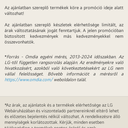
Az ajánlatban szereplő termékek köre a promóció ideje alatt
változhat!
Az ajánlatban szereplő készletek elérhetősége limitált, az
árak változtatásának jogát fenntartjuk. A jelen promócióban
biztosított kedvezmények más kedvezményekkel nem
összevonhatók.
*
Forrás - Omdia egyéni mérés, 2013-2024 időszakban. Az
LG-től független rangsorolás alapján. Az eredményekre való
hivatkozásért, azokból való következtetésekért az LG nem
vállal felelősséget. Bővebb információt a mérésről a
https://www.omdia.com/
weboldalon talál.
*Az árak, az ajánlatok és a termékek elérhetősége az LG
Webáruházában és viszonteladó partnereinknél eltérő lehet
és előzetes bejelentés nélkül változhat. A rendelkezésre álló
mennyiségek korlátozottak. Kérjük, minden esetben
tájékozódjon a termékek pontos áráról és azok