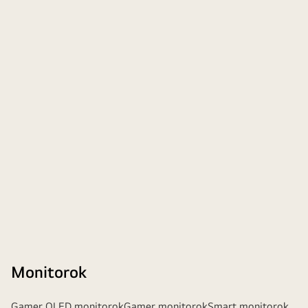
Monitorok
Gamer OLED monitorok
Gamer monitorok
Smart monitorok