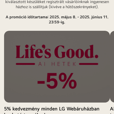
kiválasztott készüléket regisztrált vásárlóinknak ingyenesen
házhoz is szállítjuk (kivéve a hűtőszekrényeket).
A promóció időtartama: 2025. május 8. - 2025. június 11.
23:59-ig.
5% kedvezmény minden LG Webáruházban
A