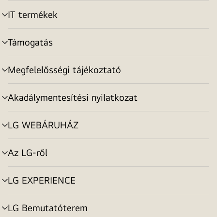
toggle
IT termékek
menu
toggle
Támogatás
menu
toggle
Megfelelősségi tájékoztató
menu
toggle
Akadálymentesítési nyilatkozat
menu
toggle
LG WEBÁRUHÁZ
menu
toggle
Az LG-ről
menu
toggle
LG EXPERIENCE
menu
toggle
LG Bemutatóterem
menu