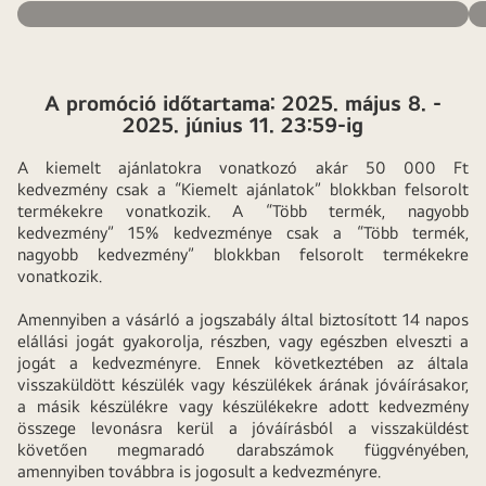
A promóció időtartama: 2025. május 8. -
2025. június 11. 23:59-ig
A kiemelt ajánlatokra vonatkozó akár 50 000 Ft
kedvezmény csak a “Kiemelt ajánlatok” blokkban felsorolt
termékekre vonatkozik. A “Több termék, nagyobb
kedvezmény” 15% kedvezménye csak a “Több termék,
nagyobb kedvezmény” blokkban felsorolt termékekre
vonatkozik.
Amennyiben a vásárló a jogszabály által biztosított 14 napos
elállási jogát gyakorolja, részben, vagy egészben elveszti a
jogát a kedvezményre. Ennek következtében az általa
visszaküldött készülék vagy készülékek árának jóváírásakor,
a másik készülékre vagy készülékekre adott kedvezmény
összege levonásra kerül a jóváírásból a visszaküldést
követően megmaradó darabszámok függvényében,
amennyiben továbbra is jogosult a kedvezményre.