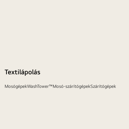
Textilápolás
Mosógépek
WashTower™
Mosó-szárítógépek
Szárítógépek