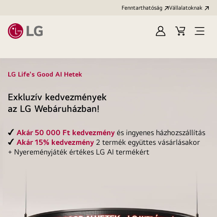
Fenntarthatóság
Vállalatoknak
Bejelentkezés
Kosár
Menü
megn
LG Life's Good AI Hetek
Exkluzív kedvezmények
az LG Webáruházban!
✔
Akár 50 000 Ft kedvezmény
és ingyenes házhozszállítás
✔
Akár 15% kedvezmény
2 termék együttes vásárlásakor
+ Nyereményjáték értékes LG AI termékért