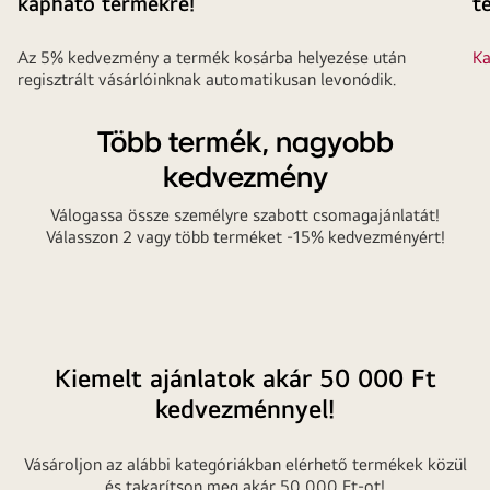
kapható termékre!
t
Az 5% kedvezmény a termék kosárba helyezése után
Ka
regisztrált vásárlóinknak automatikusan levonódik.
Több termék, nagyobb
kedvezmény
Válogassa össze személyre szabott csomagajánlatát!
Válasszon 2 vagy több terméket -15% kedvezményért!
Kiemelt ajánlatok akár 50 000 Ft
kedvezménnyel!
Vásároljon az alábbi kategóriákban elérhető termékek közül
és takarítson meg akár 50 000 Ft-ot!