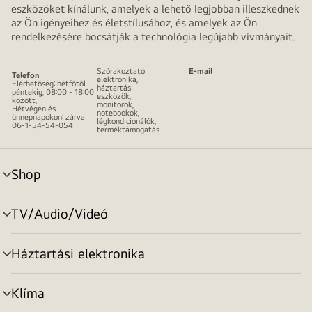
eszközöket kínálunk, amelyek a lehető legjobban illeszkednek
az Ön igényeihez és életstílusához, és amelyek az Ön
rendelkezésére bocsátják a technológia legújabb vívmányait.
Szórakoztató
E-mail
Telefon
elektronika,
Elérhetőség: hétfőtől -
háztartási
péntekig, 08:00 - 18:00
eszközök,
között,
monitorok,
Hétvégén és
notebookok,
ünnepnapokon: zárva
légkondicionálók,
06-1-54-54-054
terméktámogatás
Shop
menu
toggle
TV/Audio/Videó
menu
toggle
Háztartási elektronika
menu
toggle
Klíma
menu