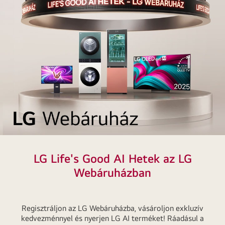
Life’s
Good
LG Life's Good AI Hetek az LG
AI
Webáruházban
hetek
az
LG
Regisztráljon az LG Webáruházba, vásároljon exkluzív
Webáruházban
kedvezménnyel és nyerjen LG AI terméket! Ráadásul a