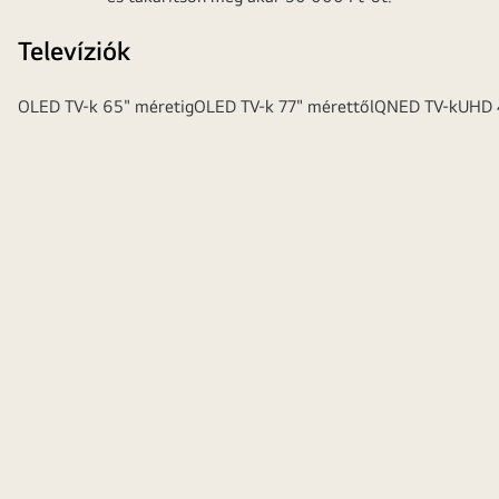
Televíziók
OLED TV-k 65" méretig
OLED TV-k 77" mérettől
QNED TV-k
UHD 