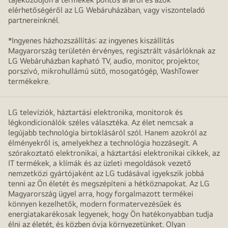
elérhetőségéről az LG Webáruházában, vagy viszonteladó
partnereinknél.
*Ingyenes házhozszállítás: az ingyenes kiszállítás
Magyarország területén érvényes, regisztrált vásárlóknak az
LG Webáruházban kapható TV, audio, monitor, projektor,
porszívó, mikrohullámú sütő, mosogatógép, WashTower
termékekre.
LG televíziók, háztartási elektronika, monitorok és
légkondicionálók széles választéka. Az élet nemcsak a
legújabb technológia birtoklásáról szól. Hanem azokról az
élményekről is, amelyekhez a technológia hozzásegít. A
szórakoztató elektronikai, a háztartási elektronikai cikkek, az
IT termékek, a klímák és az üzleti megoldások vezető
nemzetközi gyártójaként az LG tudásával igyekszik jobbá
tenni az Ön életét és megszépíteni a hétköznapokat. Az LG
Magyarország ügyel arra, hogy forgalmazott termékei
könnyen kezelhetők, modern formatervezésűek és
energiatakarékosak legyenek, hogy Ön hatékonyabban tudja
élni az életét, és közben óvja környezetünket. Olyan