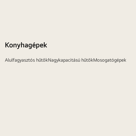
Konyhagépek
Alulfagyasztós hűtők
Nagykapacitású hűtők
Mosogatógépek