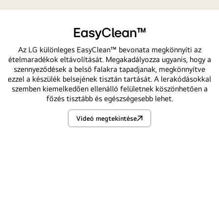
EasyClean™
Az LG különleges EasyClean™ bevonata megkönnyíti az
ételmaradékok eltávolítását. Megakadályozza ugyanis, hogy a
szennyeződések a belső falakra tapadjanak, megkönnyítve
ezzel a készülék belsejének tisztán tartását. A lerakódásokkal
szemben kiemelkedően ellenálló felületnek köszönhetően a
főzés tisztább és egészségesebb lehet.
Videó megtekintése
EasyClean™