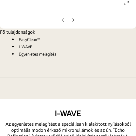
ope
gall
pop
Előző
Következő
oldal
oldal
Fő tulajdonságok
EasyClean™
I-WAVE
Egyenletes melegítés
I-WAVE
Az egyenletes melegítést a speciálisan kialakított nyílásokból
optimális módon érkező mikrohullámok és az ún. “Echo