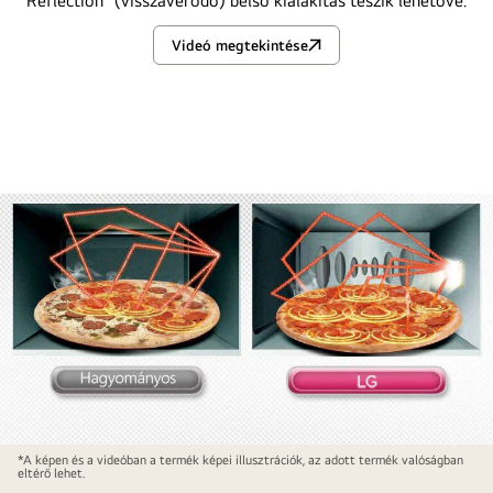
Reflection” (visszaverődő) belső kialakítás teszik lehetővé.
Videó megtekintése
I-
WAVE
I-
*A képen és a videóban a termék képei illusztrációk, az adott termék valóságban
eltérő lehet.
WAVE