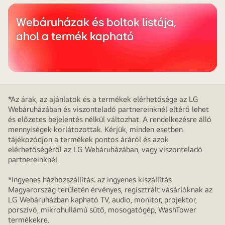
Webáruházak és boltok listája,
ahol a termék kapható
*Az árak, az ajánlatok és a termékek elérhetősége az LG
Webáruházában és viszonteladó partnereinknél eltérő lehet
és előzetes bejelentés nélkül változhat. A rendelkezésre álló
mennyiségek korlátozottak. Kérjük, minden esetben
tájékozódjon a termékek pontos áráról és azok
elérhetőségéről az LG Webáruházában, vagy viszonteladó
partnereinknél.
*Ingyenes házhozszállítás: az ingyenes kiszállítás
Magyarország területén érvényes, regisztrált vásárlóknak az
LG Webáruházban kapható TV, audio, monitor, projektor,
porszívó, mikrohullámú sütő, mosogatógép, WashTower
termékekre.