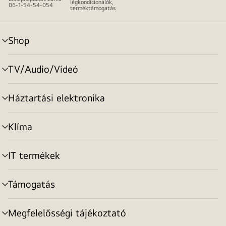
légkondicionálók,
06-1-54-54-054
terméktámogatás
Shop
menu
toggle
TV/Audio/Videó
menu
toggle
Háztartási elektronika
menu
toggle
Klíma
menu
toggle
IT termékek
menu
toggle
Támogatás
menu
toggle
Megfelelősségi tájékoztató
menu