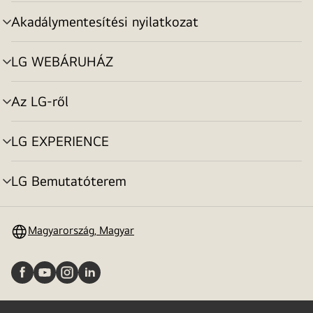
toggle
Akadálymentesítési nyilatkozat
menu
toggle
LG WEBÁRUHÁZ
menu
toggle
Az LG-ről
menu
toggle
LG EXPERIENCE
menu
toggle
LG Bemutatóterem
menu
toggle
Magyarország, Magyar