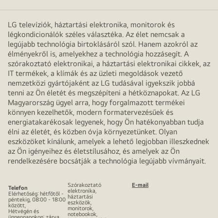
LG televíziók, háztartási elektronika, monitorok és
légkondicionálók széles választéka. Az élet nemcsak a
legújabb technológia birtoklásáról szól. Hanem azokról az
élményekről is, amelyekhez a technológia hozzásegít. A
szórakoztató elektronikai, a háztartási elektronikai cikkek, az
IT termékek, a klímák és az üzleti megoldások vezető
nemzetközi gyártójaként az LG tudásával igyekszik jobbá
tenni az Ön életét és megszépíteni a hétköznapokat. Az LG
Magyarország ügyel arra, hogy forgalmazott termékei
könnyen kezelhetők, modern formatervezésűek és
energiatakarékosak legyenek, hogy Ön hatékonyabban tudja
élni az életét, és közben óvja környezetünket. Olyan
eszközöket kínálunk, amelyek a lehető legjobban illeszkednek
az Ön igényeihez és életstílusához, és amelyek az Ön
rendelkezésére bocsátják a technológia legújabb vívmányait.
Szórakoztató
E-mail
Telefon
elektronika,
Elérhetőség: hétfőtől -
háztartási
péntekig, 08:00 - 18:00
eszközök,
között,
monitorok,
Hétvégén és
notebookok,
ünnepnapokon: zárva