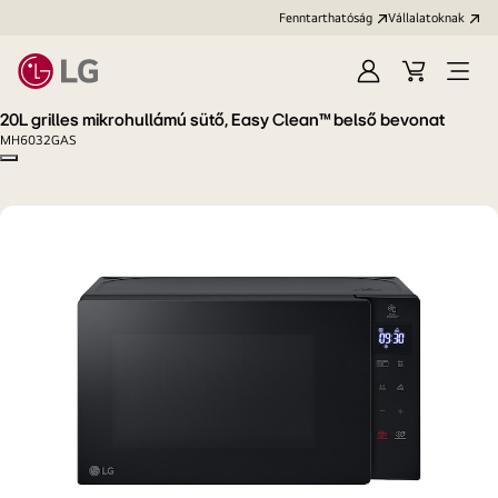
Fenntarthatóság
Vállalatoknak
Bejelentkezés
Kosár
Menü
megn
20L grilles mikrohullámú sütő, Easy Clean™ belső bevonat
MH6032GAS
Copy model name