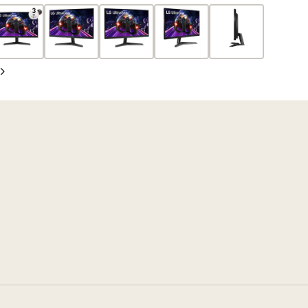
oldal
Következő
oldal