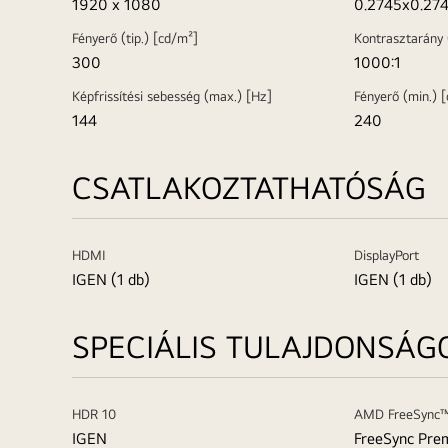
1920 x 1080
0.2745x0.27
Fényerő (tip.) [cd/m²]
Kontrasztarány (
300
1000:1
Képfrissítési sebesség (max.) [Hz]
Fényerő (min.) 
144
240
CSATLAKOZTATHATÓSÁG
HDMI
DisplayPort
IGEN (1 db)
IGEN (1 db)
SPECIÁLIS TULAJDONSÁG
HDR 10
AMD FreeSync
IGEN
FreeSync Pre