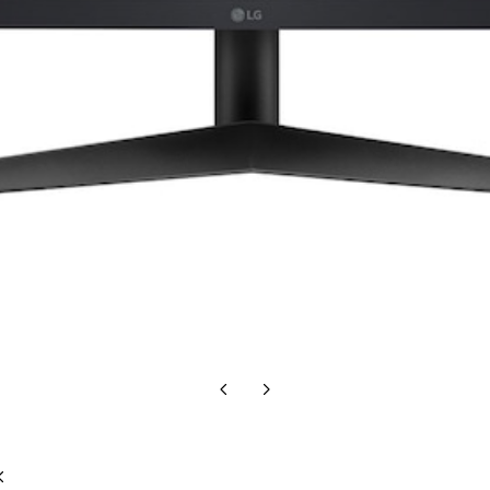
Előző
Következő
oldal
oldal
Előző