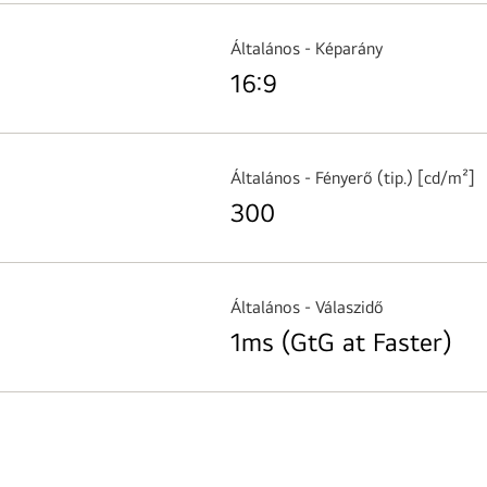
Általános - Képarány
16:9
Általános - Fényerő (tip.) [cd/m²]
300
Általános - Válaszidő
1ms (GtG at Faster)