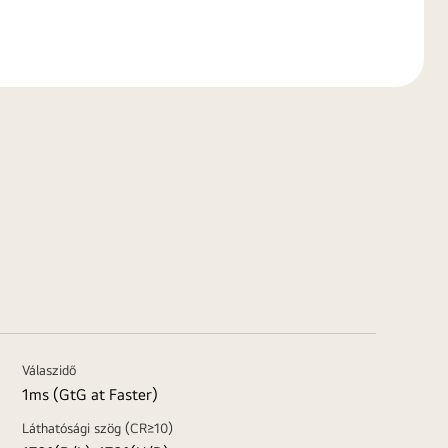
Válaszidő
1ms (GtG at Faster)
Láthatósági szög (CR≥10)