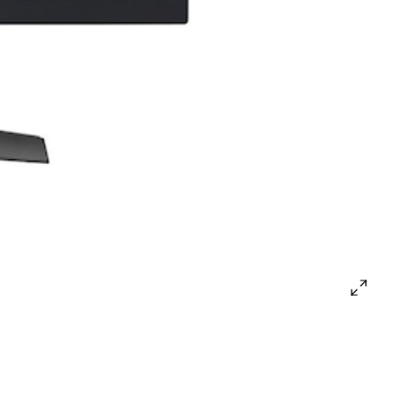
open
gallery
popup