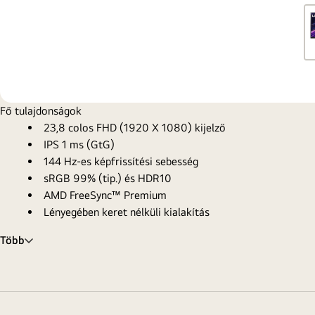
Fő tulajdonságok
23,8 colos FHD (1920 X 1080) kijelző
IPS 1 ms (GtG)
144 Hz-es képfrissítési sebesség
sRGB 99% (tip.) és HDR10
AMD FreeSync™ Premium
Lényegében keret nélküli kialakítás
Több