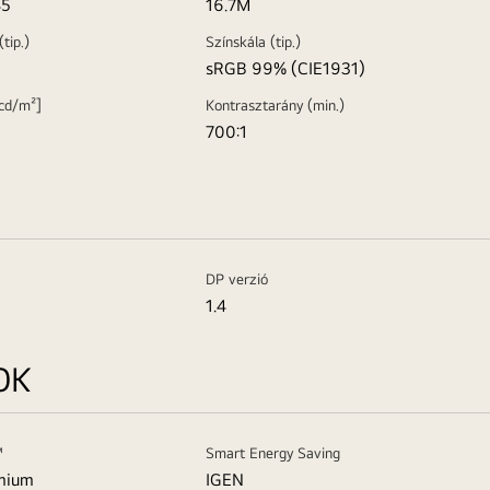
45
16.7M
tip.)
Színskála (tip.)
sRGB 99% (CIE1931)
[cd/m²]
Kontrasztarány (min.)
700:1
DP verzió
1.4
OK
™
Smart Energy Saving
mium
IGEN