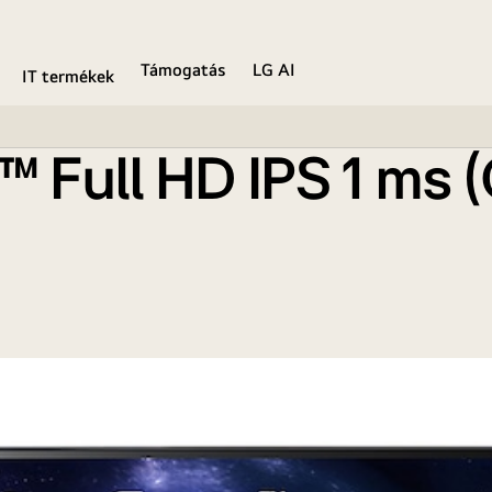
 monitor
Támogatás
LG AI
IT termékek
™ Full HD IPS 1 ms