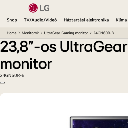
23,8”-os UltraGear™ Full HD IPS 1 ms (GtG) Gaming
Shop
TV/Audio/Videó
Háztartási elektronika
Klíma
Home
Monitorok
UltraGear Gaming monitor
24GN60R-B
23,8”-os UltraGear
monitor
24GN60R-B
Copy model name