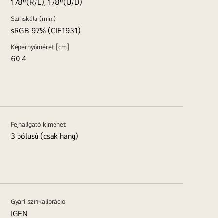
178º(R/L), 178º(U/D)
Színskála (min.)
sRGB 97% (CIE1931)
Képernyőméret [cm]
60.4
Fejhallgató kimenet
3 pólusú (csak hang)
Gyári színkalibráció
IGEN