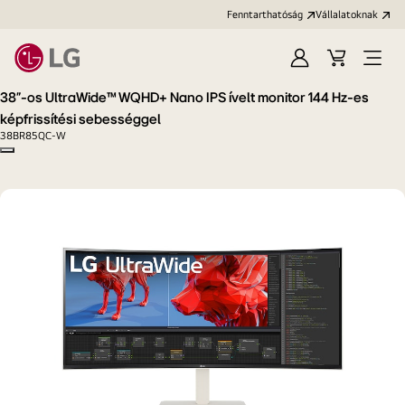
Fenntarthatóság
Vállalatoknak
Bejelentkezés
Kosár
Menü
megn
38”-os UltraWide™ WQHD+ Nano IPS ívelt monitor 144 Hz-es
képfrissítési sebességgel
38BR85QC-W
Copy model name