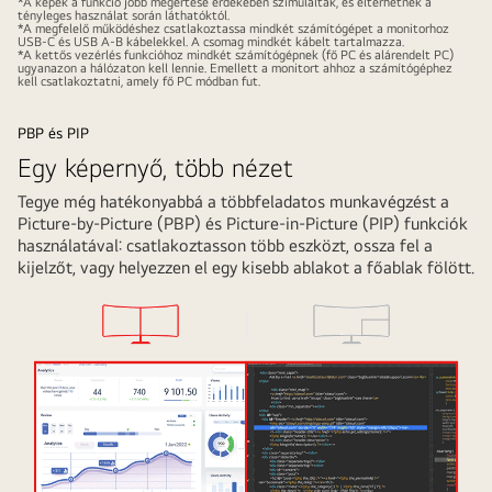
*A képek a funkció jobb megértése érdekében szimuláltak, és eltérhetnek a
(Beépített
tényleges használat során láthatóktól.
*A megfelelő működéshez csatlakoztassa mindkét számítógépet a monitorhoz
KVM).
USB‑C és USB A‑B kábelekkel. A csomag mindkét kábelt tartalmazza.
*A kettős vezérlés funkcióhoz mindkét számítógépnek (fő PC és alárendelt PC)
ugyanazon a hálózaton kell lennie. Emellett a monitort ahhoz a számítógéphez
kell csatlakoztatni, amely fő PC módban fut.
PBP és PIP
Egy képernyő, több nézet
Tegye még hatékonyabbá a többfeladatos munkavégzést a
Picture‑by‑Picture (PBP) és Picture‑in‑Picture (PIP) funkciók
használatával: csatlakoztasson több eszközt, ossza fel a
kijelzőt, vagy helyezzen el egy kisebb ablakot a főablak fölött.