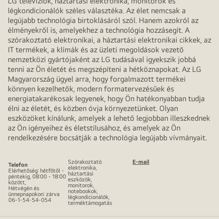
LG televíziók, háztartási elektronika, monitorok és
légkondicionálók széles választéka. Az élet nemcsak a
legújabb technológia birtoklásáról szól. Hanem azokról az
élményekről is, amelyekhez a technológia hozzásegít. A
szórakoztató elektronikai, a háztartási elektronikai cikkek, az
IT termékek, a klímák és az üzleti megoldások vezető
nemzetközi gyártójaként az LG tudásával igyekszik jobbá
tenni az Ön életét és megszépíteni a hétköznapokat. Az LG
Magyarország ügyel arra, hogy forgalmazott termékei
könnyen kezelhetők, modern formatervezésűek és
energiatakarékosak legyenek, hogy Ön hatékonyabban tudja
élni az életét, és közben óvja környezetünket. Olyan
eszközöket kínálunk, amelyek a lehető legjobban illeszkednek
az Ön igényeihez és életstílusához, és amelyek az Ön
rendelkezésére bocsátják a technológia legújabb vívmányait.
Szórakoztató
E-mail
Telefon
elektronika,
Elérhetőség: hétfőtől -
háztartási
péntekig, 08:00 - 18:00
eszközök,
között,
monitorok,
Hétvégén és
notebookok,
ünnepnapokon: zárva
légkondicionálók,
06-1-54-54-054
terméktámogatás