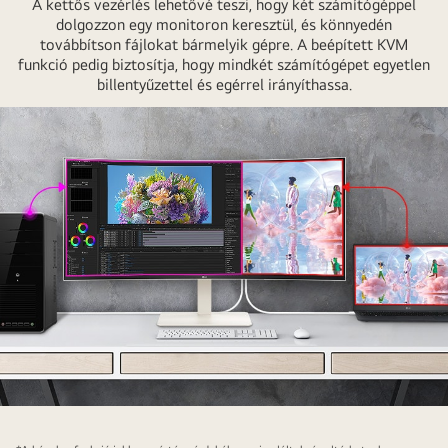
A kettős vezérlés lehetővé teszi, hogy két számítógéppel
dolgozzon egy monitoron keresztül, és könnyedén
továbbítson fájlokat bármelyik gépre. A beépített KVM
funkció pedig biztosítja, hogy mindkét számítógépet egyetlen
billentyűzettel és egérrel irányíthassa.
Kettős
vezérlés