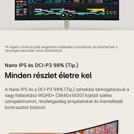
Videó
Videó
lejátszása
megállítása
*A képek a funkció jobb megértése érdekében szimuláltak, és eltérhetnek a
tényleges használat során láthatóktól.
Nano IPS és DCI-P3 98% (Tip.)
Minden részlet életre kel
A Nano IPS és a DCI-P3 98% (Tip.) színskála támogatásával a
nagy felbontású WQHD+ (3840x1600) kijelző széles
színspektrumot, részletgazdag árnyalatokat és kiemelkedő
kontrasztot biztosít.