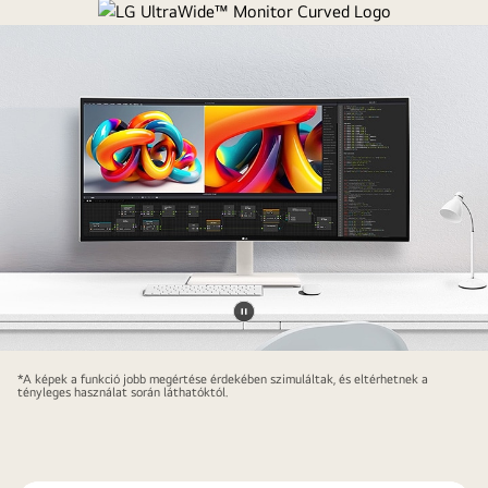
Videó
LG
megállítása
*A képek a funkció jobb megértése érdekében szimuláltak, és eltérhetnek a
UltraWide™
tényleges használat során láthatóktól.
Monitor
Curved
Logo.