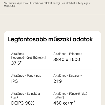
állványalap,
*A termék képe csak illusztrációs célokat szolgál, és eltérhet a tényleges
kábeltartó,
terméktől.
táp
jelzőrendszer,
HDMI
kábel,
DP
Legfontosabb műszaki adatok
kábel,
USB
A–
Általános -
Általános - Felbontás
B
Képernyőméret [hüvelyk]
3840 x 1600
37.5"
kábel
és
USB
Általános - Paneltípus
Általános - Képarány
C–
IPS
21:9
C
kábel
Általános - Színskála
Általános - Fényerő (tip.)
a
(tip.)
[cd/m²]
dobozban.
DCIP3 98%
450 cd/m²