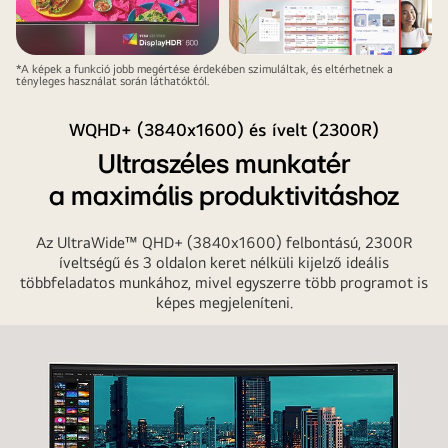
*A képek a funkció jobb megértése érdekében szimuláltak, és eltérhetnek a
tényleges használat során láthatóktól.
WQHD+ (3840x1600) és ívelt (2300R)
Ultraszéles munkatér
a maximális produktivitáshoz
Az UltraWide™ QHD+ (3840x1600) felbontású, 2300R
íveltségű és 3 oldalon keret nélküli kijelző ideális
többfeladatos munkához, mivel egyszerre több programot is
képes megjeleníteni.