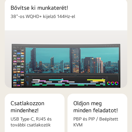
Bővítse ki munkaterét!
38"-os WQHD+ kijelző 144Hz-el
Csatlakozzon
Oldjon meg
mindenhez!
minden feladatot!
USB Type‑C, RJ45 és
PBP és PIP / Beépített
további csatlakozók
KVM