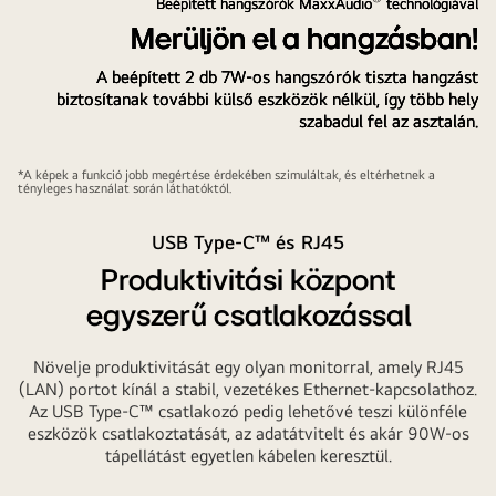
Beépített hangszórók MaxxAudio
technológiával
Merüljön el a hangzásban!
A beépített 2 db 7W-os hangszórók tiszta hangzást
biztosítanak további külső eszközök nélkül, így több hely
szabadul fel az asztalán.
*A képek a funkció jobb megértése érdekében szimuláltak, és eltérhetnek a
tényleges használat során láthatóktól.
USB Type-C™ és RJ45
Produktivitási központ
egyszerű csatlakozással
Növelje produktivitását egy olyan monitorral, amely RJ45
(LAN) portot kínál a stabil, vezetékes Ethernet‑kapcsolathoz.
Az USB Type‑C™ csatlakozó pedig lehetővé teszi különféle
eszközök csatlakoztatását, az adatátvitelt és akár 90W-os
tápellátást egyetlen kábelen keresztül.