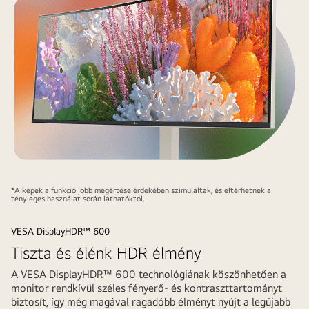
Nano
IPS,
*A képek a funkció jobb megértése érdekében szimuláltak, és eltérhetnek a
DCI-
tényleges használat során láthatóktól.
P3
VESA DisplayHDR™ 600
98%
Tiszta és élénk HDR élmény
(Tip.).
A VESA DisplayHDR™ 600 technológiának köszönhetően a
monitor rendkívül széles fényerő‑ és kontraszttartományt
biztosít, így még magával ragadóbb élményt nyújt a legújabb