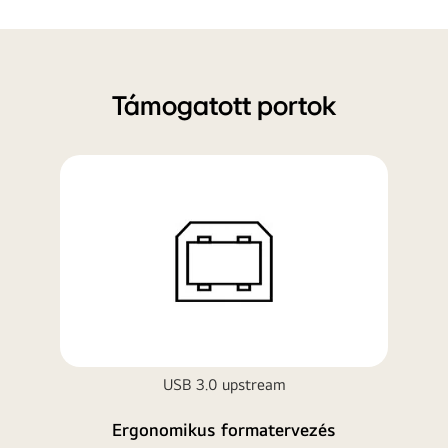
Portok
közeli
nézete.
Támogatott portok
USB 3.0 upstream
Ergonomikus formatervezés