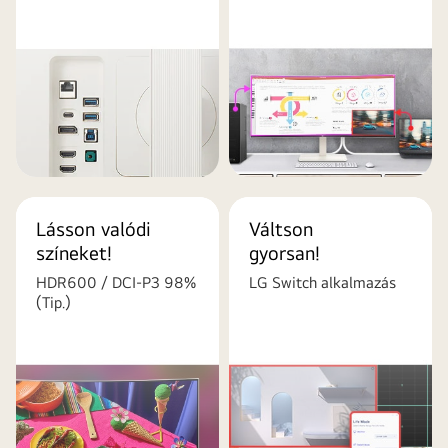
Lásson valódi
Váltson
színeket!
gyorsan!
HDR600 / DCI-P3 98%
LG Switch alkalmazás
(Tip.)