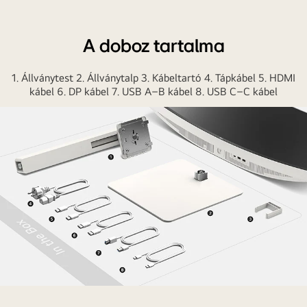
A doboz tartalma
1. Állványtest 2. Állványtalp 3. Kábeltartó 4. Tápkábel 5. HDMI
kábel 6. DP kábel 7. USB A–B kábel 8. USB C–C kábel
Állványtest,