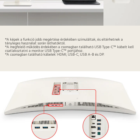
USB
Type-
*A képek a funkció jobb megértése érdekében szimuláltak, és eltérhetnek a
C™,
tényleges használat során láthatóktól.
*A megfelelő működés érdekében a csomagban található USB Type-C™ kábelt kell
RJ45
csatlakoztatni a monitor USB Type-C™ portjához.
*A csomagban található kábelek: HDMI, USB-C, USB A-B és DP.
port.