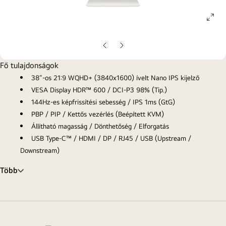
ope
gall
pop
Előző
Következő
oldal
oldal
Fő tulajdonságok
38”-os 21:9 WQHD+ (3840x1600) ívelt Nano IPS kijelző
VESA Display HDR™ 600 / DCI-P3 98% (Tip.)
144Hz-es képfrissítési sebesség / IPS 1ms (GtG)
PBP / PIP / Kettős vezérlés (Beépített KVM)
Állítható magasság / Dönthetőség / Elforgatás
USB Type-C™ / HDMI / DP / RJ45 / USB (Upstream /
Downstream)
Több
Lásson többet, tegyen többet
Teljes film megtekintése