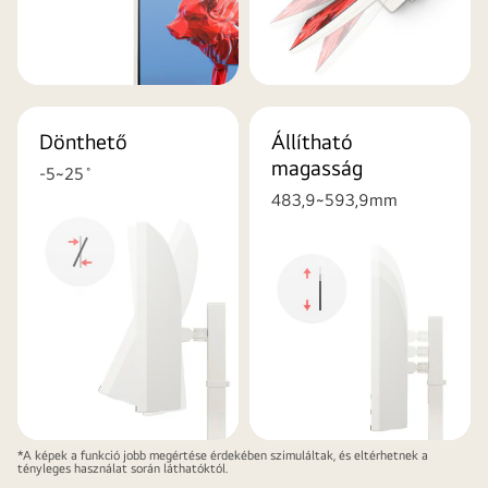
Dönthető
Állítható
magasság
-5~25˚
483,9~593,9mm
*A képek a funkció jobb megértése érdekében szimuláltak, és eltérhetnek a
tényleges használat során láthatóktól.