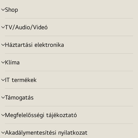
Shop
menu
toggle
TV/Audio/Videó
menu
toggle
Háztartási elektronika
menu
toggle
Klíma
menu
toggle
IT termékek
menu
toggle
Támogatás
menu
toggle
Megfelelősségi tájékoztató
menu
toggle
Akadálymentesítési nyilatkozat
menu