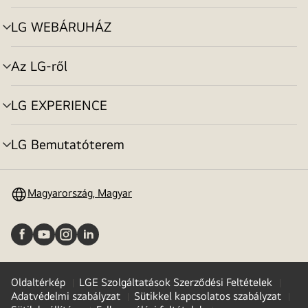
toggle
LG WEBÁRUHÁZ
menu
toggle
Az LG-ről
menu
toggle
LG EXPERIENCE
menu
toggle
LG Bemutatóterem
menu
toggle
Magyarország, Magyar
Oldaltérkép
LGE Szolgáltatások Szerződési Feltételek
Adatvédelmi szabályzat
Sütikkel kapcsolatos szabályzat