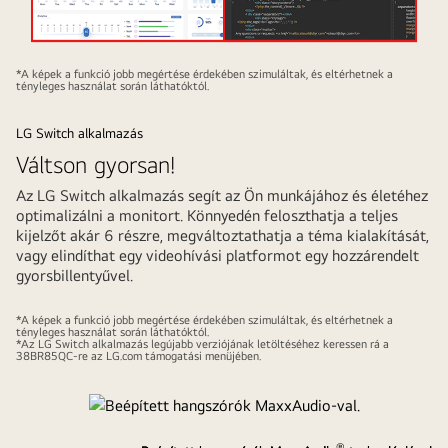
*A képek a funkció jobb megértése érdekében szimuláltak, és eltérhetnek a
tényleges használat során láthatóktól.
LG Switch alkalmazás
Váltson gyorsan!
Az LG Switch alkalmazás segít az Ön munkájához és életéhez
optimalizálni a monitort. Könnyedén feloszthatja a teljes
kijelzőt akár 6 részre, megváltoztathatja a téma kialakítását,
vagy elindíthat egy videohívási platformot egy hozzárendelt
gyorsbillentyűvel.
Videó
Videó
lejátszása
megállítása
*A képek a funkció jobb megértése érdekében szimuláltak, és eltérhetnek a
tényleges használat során láthatóktól.
*Az LG Switch alkalmazás legújabb verziójának letöltéséhez keressen rá a
38BR85QC-re az LG.com támogatási menüjében.
®