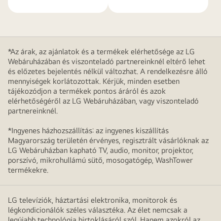
*Az árak, az ajánlatok és a termékek elérhetősége az LG
Webáruházában és viszonteladó partnereinknél eltérő lehet
és előzetes bejelentés nélkül változhat. A rendelkezésre álló
mennyiségek korlátozottak. Kérjük, minden esetben
tájékozódjon a termékek pontos áráról és azok
elérhetőségéről az LG Webáruházában, vagy viszonteladó
partnereinknél.
*Ingyenes házhozszállítás: az ingyenes kiszállítás
Magyarország területén érvényes, regisztrált vásárlóknak az
LG Webáruházban kapható TV, audio, monitor, projektor,
porszívó, mikrohullámú sütő, mosogatógép, WashTower
termékekre.
LG televíziók, háztartási elektronika, monitorok és
légkondicionálók széles választéka. Az élet nemcsak a
legújabb technológia birtoklásáról szól. Hanem azokról az