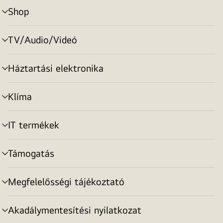
Shop
menu
toggle
TV/Audio/Videó
menu
toggle
Háztartási elektronika
menu
toggle
Klíma
menu
toggle
IT termékek
menu
toggle
Támogatás
menu
toggle
Megfelelősségi tájékoztató
menu
toggle
Akadálymentesítési nyilatkozat
menu