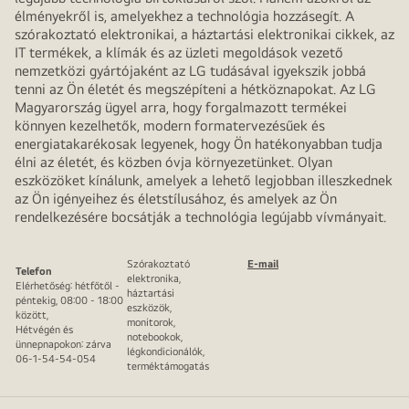
élményekről is, amelyekhez a technológia hozzásegít. A
szórakoztató elektronikai, a háztartási elektronikai cikkek, az
IT termékek, a klímák és az üzleti megoldások vezető
nemzetközi gyártójaként az LG tudásával igyekszik jobbá
tenni az Ön életét és megszépíteni a hétköznapokat. Az LG
Magyarország ügyel arra, hogy forgalmazott termékei
könnyen kezelhetők, modern formatervezésűek és
energiatakarékosak legyenek, hogy Ön hatékonyabban tudja
élni az életét, és közben óvja környezetünket. Olyan
eszközöket kínálunk, amelyek a lehető legjobban illeszkednek
az Ön igényeihez és életstílusához, és amelyek az Ön
rendelkezésére bocsátják a technológia legújabb vívmányait.
Szórakoztató
E-mail
Telefon
elektronika,
Elérhetőség: hétfőtől -
háztartási
péntekig, 08:00 - 18:00
eszközök,
között,
monitorok,
Hétvégén és
notebookok,
ünnepnapokon: zárva
légkondicionálók,
06-1-54-54-054
terméktámogatás