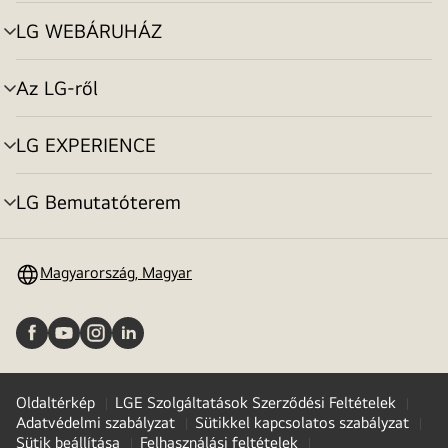
toggle
LG WEBÁRUHÁZ
menu
toggle
Az LG-ről
menu
toggle
LG EXPERIENCE
menu
toggle
LG Bemutatóterem
menu
toggle
Magyarország, Magyar
Oldaltérkép
LGE Szolgáltatások Szerződési Feltételek
Adatvédelmi szabályzat
Sütikkel kapcsolatos szabályzat
Sütik beállítása
Felhasználási feltételek