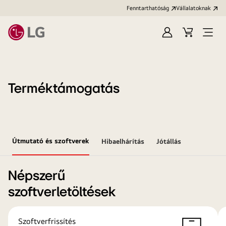
Fenntarthatóság
Vállalatoknak
Bejelentkezés
Kosár
Menü
megn
Terméktámogatás
Útmutató és szoftverek
Hibaelhárítás
Jótállás
Népszerű
szoftverletöltések
Szoftverfrissítés