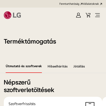
Fenntarthatóság
Vállalatoknak
Bejelentkezés
Kosár
Menü
megn
Terméktámogatás
Útmutató és szoftverek
Hibaelhárítás
Jótállás
Népszerű
szoftverletöltések
Szoftverfrissítés