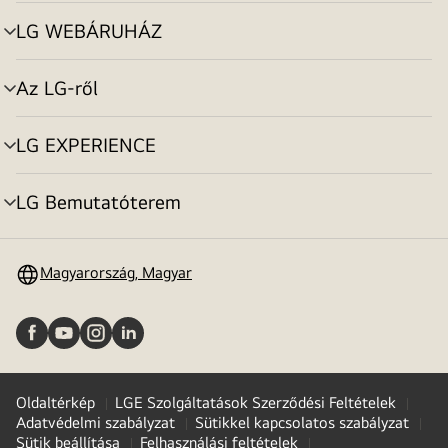
toggle
LG WEBÁRUHÁZ
menu
toggle
Az LG-ről
menu
toggle
LG EXPERIENCE
menu
toggle
LG Bemutatóterem
menu
toggle
Magyarország, Magyar
Oldaltérkép
LGE Szolgáltatások Szerződési Feltételek
Adatvédelmi szabályzat
Sütikkel kapcsolatos szabályzat
Sütik beállítása
Felhasználási feltételek