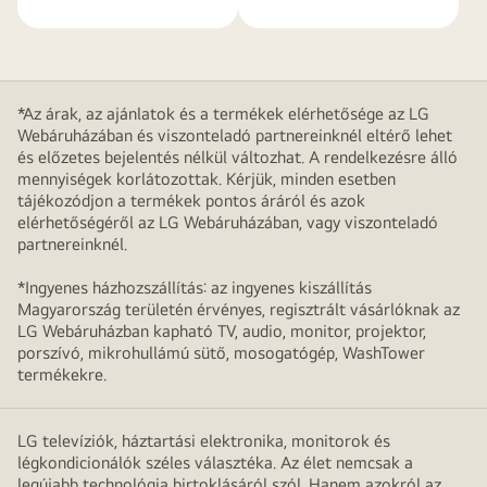
*Az árak, az ajánlatok és a termékek elérhetősége az LG
Webáruházában és viszonteladó partnereinknél eltérő lehet
és előzetes bejelentés nélkül változhat. A rendelkezésre álló
mennyiségek korlátozottak. Kérjük, minden esetben
tájékozódjon a termékek pontos áráról és azok
elérhetőségéről az LG Webáruházában, vagy viszonteladó
partnereinknél.
*Ingyenes házhozszállítás: az ingyenes kiszállítás
Magyarország területén érvényes, regisztrált vásárlóknak az
LG Webáruházban kapható TV, audio, monitor, projektor,
porszívó, mikrohullámú sütő, mosogatógép, WashTower
termékekre.
LG televíziók, háztartási elektronika, monitorok és
légkondicionálók széles választéka. Az élet nemcsak a
legújabb technológia birtoklásáról szól. Hanem azokról az