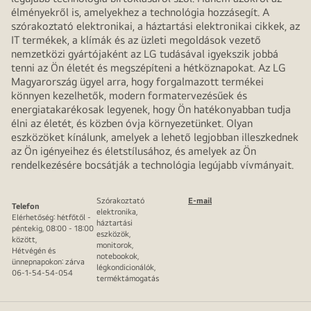
élményekről is, amelyekhez a technológia hozzásegít. A
szórakoztató elektronikai, a háztartási elektronikai cikkek, az
IT termékek, a klímák és az üzleti megoldások vezető
nemzetközi gyártójaként az LG tudásával igyekszik jobbá
tenni az Ön életét és megszépíteni a hétköznapokat. Az LG
Magyarország ügyel arra, hogy forgalmazott termékei
könnyen kezelhetők, modern formatervezésűek és
energiatakarékosak legyenek, hogy Ön hatékonyabban tudja
élni az életét, és közben óvja környezetünket. Olyan
eszközöket kínálunk, amelyek a lehető legjobban illeszkednek
az Ön igényeihez és életstílusához, és amelyek az Ön
rendelkezésére bocsátják a technológia legújabb vívmányait.
Szórakoztató
E-mail
Telefon
elektronika,
Elérhetőség: hétfőtől -
háztartási
péntekig, 08:00 - 18:00
eszközök,
között,
monitorok,
Hétvégén és
notebookok,
ünnepnapokon: zárva
légkondicionálók,
06-1-54-54-054
terméktámogatás