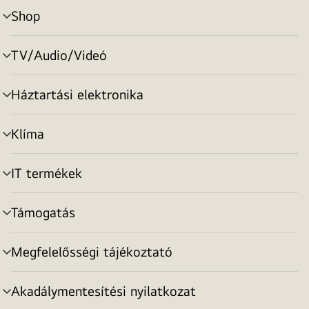
Shop
menu
toggle
TV/Audio/Videó
menu
toggle
Háztartási elektronika
menu
toggle
Klíma
menu
toggle
IT termékek
menu
toggle
Támogatás
menu
toggle
Megfelelősségi tájékoztató
menu
toggle
Akadálymentesítési nyilatkozat
menu