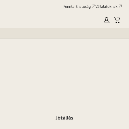
Fenntarthatóság
Vállalatoknak
Saját
Kosár
LG
Jótállás