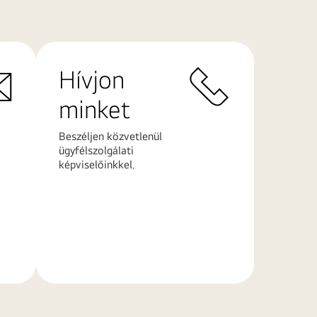
Hívjon
minket
Beszéljen közvetlenül
ügyfélszolgálati
képviselőinkkel.
További
információk