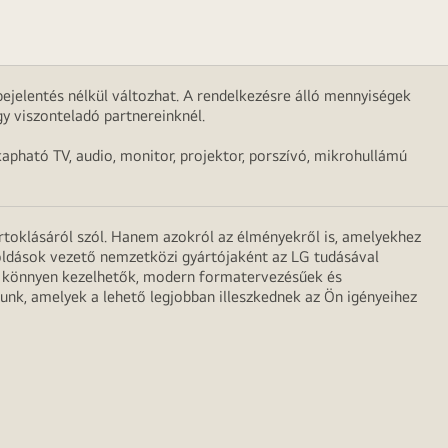
ejelentés nélkül változhat. A rendelkezésre álló mennyiségek
y viszonteladó partnereinknél.
apható TV, audio, monitor, projektor, porszívó, mikrohullámú
irtoklásáról szól. Hanem azokról az élményekről is, amelyekhez
egoldások vezető nemzetközi gyártójaként az LG tudásával
ei könnyen kezelhetők, modern formatervezésűek és
unk, amelyek a lehető legjobban illeszkednek az Ön igényeihez