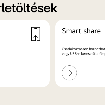
letöltések
Smart share
Csatlakoztasson hordozhat
vagy USB-n keresztül a fén
További
információk