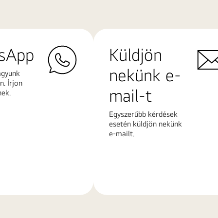
sApp
Küldjön
nekünk e-
agyunk
. Írjon
mail-t
nek.
Egyszerűbb kérdések
esetén küldjön nekünk
e-mailt.
További
k
információk