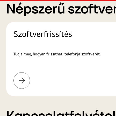
Népszerű szoftver
Szoftverfrissítés
Tudja meg, hogyan frissítheti telefonja szoftverét.
További
információk