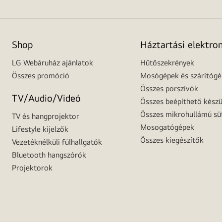
Shop
Háztartási elektro
LG Webáruház ajánlatok
Hűtőszekrények
Összes promóció
Mosógépek és szárítóg
Összes porszívók
TV/Audio/Videó
Összes beépíthető készü
Összes mikrohullámú sü
TV és hangprojektor
Mosogatógépek
Lifestyle kijelzők
Összes kiegészítők
Vezetéknélküli fülhallgatók
Bluetooth hangszórók
Projektorok