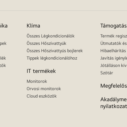
nika
Klíma
Támogatás
Összes Légkondicionálók
Termék regisz
épek
Összes Hőszivattyúk
Útmutatók és 
Összes Hőszivattyús bojlerek
Hibaelhárítás
lék
Tippek légkondicionálóhoz
Javítás igényl
tők
Jótálláson kív
IT termékek
Szótár
Monitorok
Megfelelős
Orvosi monitorok
Cloud eszközök
Akadálymen
nyilatkoza