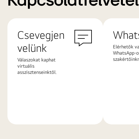
Kapcsolatfelvétel
Csevegjen
What
velünk
Elérhetők v
WhatsApp-on
szakértőink
Válaszokat kaphat
virtuális
asszisztenseinktől.
További
További
információk
információ