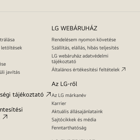
LG WEBÁRUHÁZ
trálása
Rendelésem nyomon követése
letöltések
Szállítás, elállás, hibás teljesítés
LG webáruház adatvédelmi
tájékoztató
ése
Általános értékesítési feltételek
üli javítás
Az LG-ről
ségi tájékoztató
Az LG márkanév
Karrier
tesítési
Aktuális állásajánlataink
t
Sajtócikkek és média
Fenntarthatóság