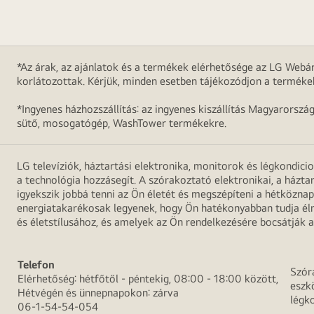
*Az árak, az ajánlatok és a termékek elérhetősége az LG Webár
korlátozottak. Kérjük, minden esetben tájékozódjon a terméke
*Ingyenes házhozszállítás: az ingyenes kiszállítás Magyarorszá
sütő, mosogatógép, WashTower termékekre.
LG televíziók, háztartási elektronika, monitorok és légkondici
a technológia hozzásegít. A szórakoztató elektronikai, a házta
igyekszik jobbá tenni az Ön életét és megszépíteni a hétközn
energiatakarékosak legyenek, hogy Ön hatékonyabban tudja élni
és életstílusához, és amelyek az Ön rendelkezésére bocsátják a
Telefon
Szór
Elérhetőség: hétfőtől - péntekig, 08:00 - 18:00 között,
eszk
Hétvégén és ünnepnapokon: zárva
légk
06-1-54-54-054