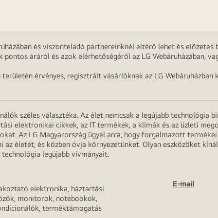
uházában és viszonteladó partnereinknél eltérő lehet és előzetes b
k pontos áráról és azok elérhetőségéről az LG Webáruházában, vag
g területén érvényes, regisztrált vásárlóknak az LG Webáruházban k
onálók széles választéka. Az élet nemcsak a legújabb technológia b
rtási elektronikai cikkek, az IT termékek, a klímák és az üzleti m
apokat. Az LG Magyarország ügyel arra, hogy forgalmazott termék
 az életét, és közben óvja környezetünket. Olyan eszközöket kínál
 technológia legújabb vívmányait.
E-mail
akoztató elektronika, háztartási
özök, monitorok, notebookok,
ondicionálók, terméktámogatás