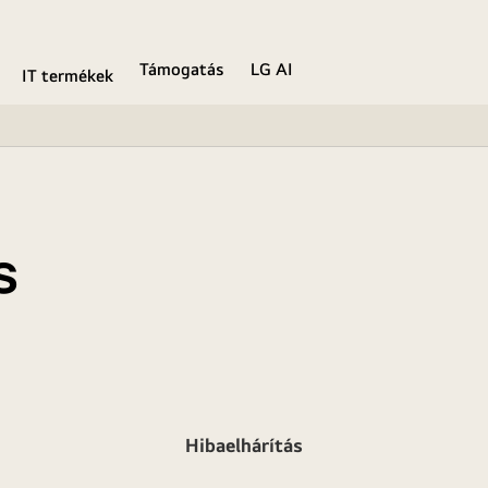
Támogatás
LG AI
IT termékek
s
Hibaelhárítás