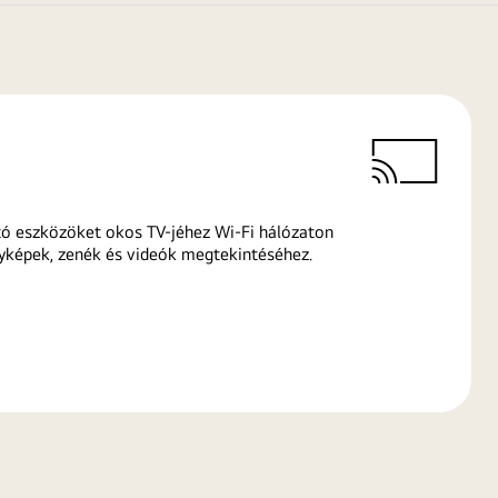
ó eszközöket okos TV-jéhez Wi-Fi hálózaton
yképek, zenék és videók megtekintéséhez.