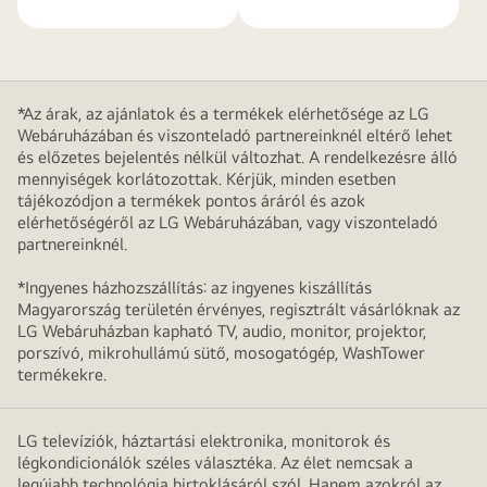
*Az árak, az ajánlatok és a termékek elérhetősége az LG
Webáruházában és viszonteladó partnereinknél eltérő lehet
és előzetes bejelentés nélkül változhat. A rendelkezésre álló
mennyiségek korlátozottak. Kérjük, minden esetben
tájékozódjon a termékek pontos áráról és azok
elérhetőségéről az LG Webáruházában, vagy viszonteladó
partnereinknél.
*Ingyenes házhozszállítás: az ingyenes kiszállítás
Magyarország területén érvényes, regisztrált vásárlóknak az
LG Webáruházban kapható TV, audio, monitor, projektor,
porszívó, mikrohullámú sütő, mosogatógép, WashTower
termékekre.
LG televíziók, háztartási elektronika, monitorok és
légkondicionálók széles választéka. Az élet nemcsak a
legújabb technológia birtoklásáról szól. Hanem azokról az