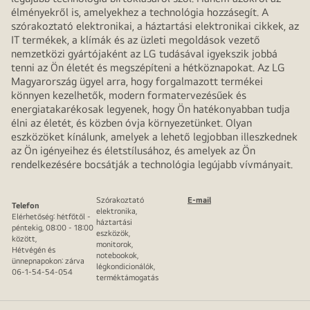
élményekről is, amelyekhez a technológia hozzásegít. A
szórakoztató elektronikai, a háztartási elektronikai cikkek, az
IT termékek, a klímák és az üzleti megoldások vezető
nemzetközi gyártójaként az LG tudásával igyekszik jobbá
tenni az Ön életét és megszépíteni a hétköznapokat. Az LG
Magyarország ügyel arra, hogy forgalmazott termékei
könnyen kezelhetők, modern formatervezésűek és
energiatakarékosak legyenek, hogy Ön hatékonyabban tudja
élni az életét, és közben óvja környezetünket. Olyan
eszközöket kínálunk, amelyek a lehető legjobban illeszkednek
az Ön igényeihez és életstílusához, és amelyek az Ön
rendelkezésére bocsátják a technológia legújabb vívmányait.
Szórakoztató
E-mail
Telefon
elektronika,
Elérhetőség: hétfőtől -
háztartási
péntekig, 08:00 - 18:00
eszközök,
között,
monitorok,
Hétvégén és
notebookok,
ünnepnapokon: zárva
légkondicionálók,
06-1-54-54-054
terméktámogatás