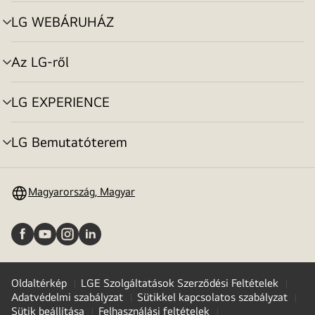
toggle
LG WEBÁRUHÁZ
menu
toggle
Az LG-ről
menu
toggle
LG EXPERIENCE
menu
toggle
LG Bemutatóterem
menu
toggle
Magyarország, Magyar
Oldaltérkép
LGE Szolgáltatások Szerződési Feltételek
Adatvédelmi szabályzat
Sütikkel kapcsolatos szabályzat
Sütik beállítása
Felhasználási feltételek