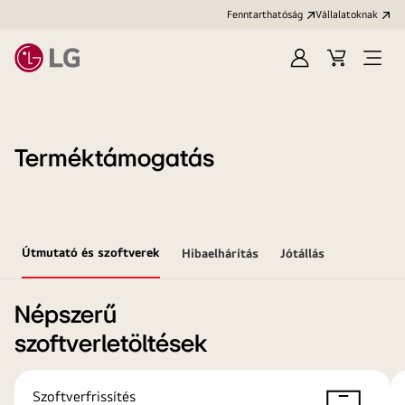
Fenntarthatóság
Vállalatoknak
Bejelentkezés
Kosár
Menü
megn
Terméktámogatás
Útmutató és szoftverek
Hibaelhárítás
Jótállás
Népszerű
szoftverletöltések
Szoftverfrissítés