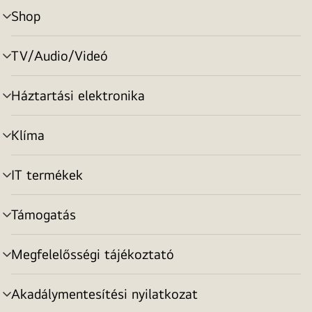
Shop
menu
toggle
TV/Audio/Videó
menu
toggle
Háztartási elektronika
menu
toggle
Klíma
menu
toggle
IT termékek
menu
toggle
Támogatás
menu
toggle
Megfelelősségi tájékoztató
menu
toggle
Akadálymentesítési nyilatkozat
menu