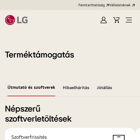
Fenntarthatóság
Vállalatoknak
Bejelentkezés
Kosár
Menü
megn
Terméktámogatás
Útmutató és szoftverek
Hibaelhárítás
Jótállás
Népszerű
szoftverletöltések
Szoftverfrissítés