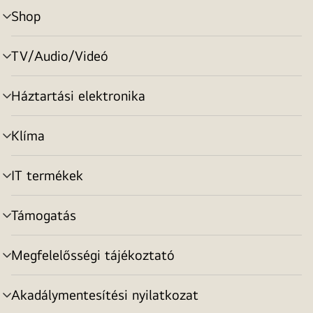
Shop
menu
toggle
TV/Audio/Videó
menu
toggle
Háztartási elektronika
menu
toggle
Klíma
menu
toggle
IT termékek
menu
toggle
Támogatás
menu
toggle
Megfelelősségi tájékoztató
menu
toggle
Akadálymentesítési nyilatkozat
menu