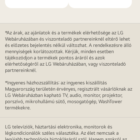
*Az árak, az ajánlatok és a termékek elérhetősége az LG
Webáruházában és viszonteladó partnereinknél eltérő lehet
és előzetes bejelentés nélkül változhat. A rendelkezésre álló
mennyiségek korlátozottak. Kérjük, minden esetben
tájékozódjon a termékek pontos áráról és azok
elérhetőségéről az LG Webáruházában, vagy viszonteladó
partnereinknél.
*Ingyenes házhozszállítás: az ingyenes kiszállítás
Magyarország területén érvényes, regisztrált vásárlóknak az
LG Webáruházban kapható TV, audio, monitor, projektor,
porszívó, mikrohullámú sütő, mosogatógép, WashTower
termékekre.
LG televíziók, háztartási elektronika, monitorok és
légkondicionálók széles választéka. Az élet nemcsak a
legújabb technológia birtoklásáról szól. Hanem azokról az