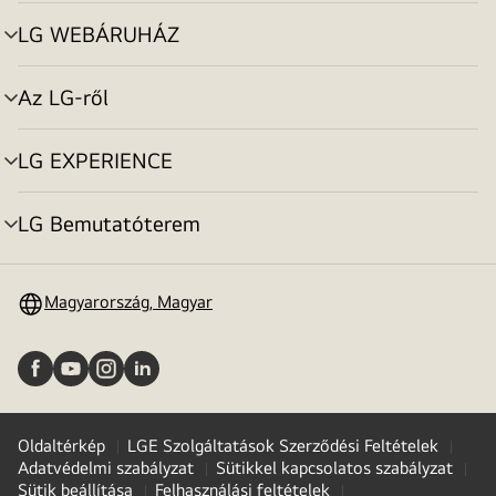
toggle
LG WEBÁRUHÁZ
menu
toggle
Az LG-ről
menu
toggle
LG EXPERIENCE
menu
toggle
LG Bemutatóterem
menu
toggle
Magyarország, Magyar
Oldaltérkép
LGE Szolgáltatások Szerződési Feltételek
Adatvédelmi szabályzat
Sütikkel kapcsolatos szabályzat
Sütik beállítása
Felhasználási feltételek