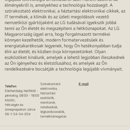
élményekről is, amelyekhez a technológia hozzásegít. A
szórakoztató elektronikai, a háztartási elektronikai cikkek, az
IT termékek, a klímák és az üzleti megoldások vezető
nemzetközi gyártójaként az LG tudásával igyekszik jobbá
tenni az Ön életét és megszépíteni a hétköznapokat. Az LG
Magyarország ügyel arra, hogy forgalmazott termékei
könnyen kezelhetők, modern formatervezésűek és
energiatakarékosak legyenek, hogy Ön hatékonyabban tudja
élni az életét, és közben óvja környezetünket. Olyan
eszközöket kínálunk, amelyek a lehető legjobban illeszkednek
az Ön igényeihez és életstílusához, és amelyek az Ön
rendelkezésére bocsátják a technológia legújabb vívmányait.
Szórakoztató
E-mail
Telefon
elektronika,
Elérhetőség: hétfőtől -
háztartási
péntekig, 08:00 - 18:00
eszközök,
között,
monitorok,
Hétvégén és
notebookok,
ünnepnapokon: zárva
légkondicionálók,
06-1-54-54-054
terméktámogatás