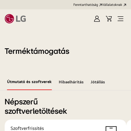
Fenntarthatóság
Vállalatoknak
Bejelentkezés
Kosár
Menü
megn
Terméktámogatás
Útmutató és szoftverek
Hibaelhárítás
Jótállás
Népszerű
szoftverletöltések
Szoftverfrissítés