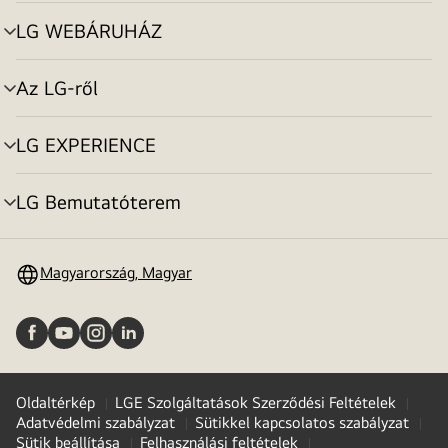
toggle
LG WEBÁRUHÁZ
menu
toggle
Az LG-ről
menu
toggle
LG EXPERIENCE
menu
toggle
LG Bemutatóterem
menu
toggle
Magyarország, Magyar
Oldaltérkép
LGE Szolgáltatások Szerződési Feltételek
Adatvédelmi szabályzat
Sütikkel kapcsolatos szabályzat
Sütik beállítása
Felhasználási feltételek