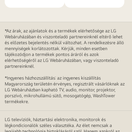
*Az árak, az ajánlatok és a termékek elérhetősége az LG
Webáruházában és viszonteladó partnereinknél eltérő lehet
és előzetes bejelentés nélkül változhat. A rendelkezésre álló
mennyiségek korlátozottak. Kérjük, minden esetben
tájékozódjon a termékek pontos áráról és azok
elérhetőségéről az LG Webáruházában, vagy viszonteladó
partnereinknél.
*Ingyenes házhozszállítás: az ingyenes kiszállítás
Magyarország területén érvényes, regisztrált vásárlóknak az
LG Webáruházban kapható TV, audio, monitor, projektor,
porszívó, mikrohullámú sütő, mosogatógép, WashTower
termékekre.
LG televíziók, háztartási elektronika, monitorok és
légkondicionálók széles választéka. Az élet nemcsak a
legújabb technológia birtoklásáról szól. Hanem azokról az