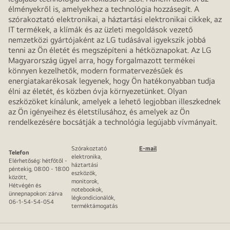
élményekről is, amelyekhez a technológia hozzásegít. A
szórakoztató elektronikai, a háztartási elektronikai cikkek, az
IT termékek, a klímák és az üzleti megoldások vezető
nemzetközi gyártójaként az LG tudásával igyekszik jobbá
tenni az Ön életét és megszépíteni a hétköznapokat. Az LG
Magyarország ügyel arra, hogy forgalmazott termékei
könnyen kezelhetők, modern formatervezésűek és
energiatakarékosak legyenek, hogy Ön hatékonyabban tudja
élni az életét, és közben óvja környezetünket. Olyan
eszközöket kínálunk, amelyek a lehető legjobban illeszkednek
az Ön igényeihez és életstílusához, és amelyek az Ön
rendelkezésére bocsátják a technológia legújabb vívmányait.
Szórakoztató
E-mail
Telefon
elektronika,
Elérhetőség: hétfőtől -
háztartási
péntekig, 08:00 - 18:00
eszközök,
között,
monitorok,
Hétvégén és
notebookok,
ünnepnapokon: zárva
légkondicionálók,
06-1-54-54-054
terméktámogatás