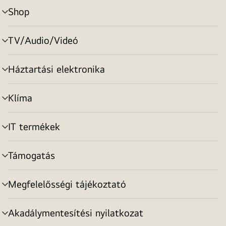
Shop
menu
toggle
TV/Audio/Videó
menu
toggle
Háztartási elektronika
menu
toggle
Klíma
menu
toggle
IT termékek
menu
toggle
Támogatás
menu
toggle
Megfelelősségi tájékoztató
menu
toggle
Akadálymentesítési nyilatkozat
menu