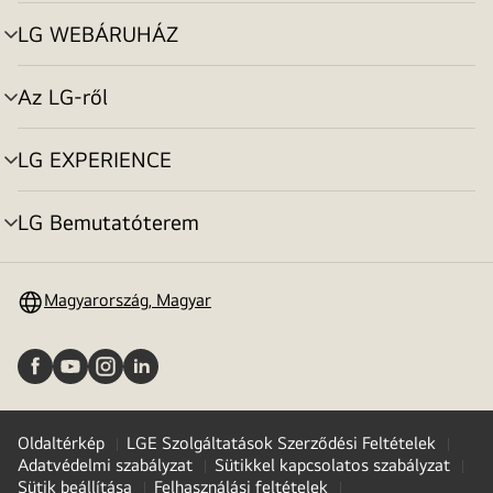
toggle
LG WEBÁRUHÁZ
menu
toggle
Az LG-ről
menu
toggle
LG EXPERIENCE
menu
toggle
LG Bemutatóterem
menu
toggle
Magyarország, Magyar
Oldaltérkép
LGE Szolgáltatások Szerződési Feltételek
Adatvédelmi szabályzat
Sütikkel kapcsolatos szabályzat
Sütik beállítása
Felhasználási feltételek