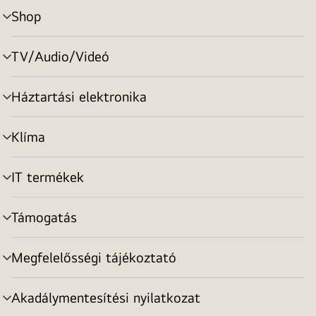
Shop
menu
toggle
TV/Audio/Videó
menu
toggle
Háztartási elektronika
menu
toggle
Klíma
menu
toggle
IT termékek
menu
toggle
Támogatás
menu
toggle
Megfelelősségi tájékoztató
menu
toggle
Akadálymentesítési nyilatkozat
menu