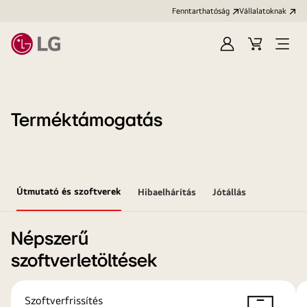
Fenntarthatóság
Vállalatoknak
Bejelentkezés
Kosár
Menü
megn
Terméktámogatás
Útmutató és szoftverek
Hibaelhárítás
Jótállás
Népszerű
szoftverletöltések
Szoftverfrissítés