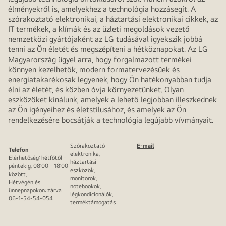
élményekről is, amelyekhez a technológia hozzásegít. A
szórakoztató elektronikai, a háztartási elektronikai cikkek, az
IT termékek, a klímák és az üzleti megoldások vezető
nemzetközi gyártójaként az LG tudásával igyekszik jobbá
tenni az Ön életét és megszépíteni a hétköznapokat. Az LG
Magyarország ügyel arra, hogy forgalmazott termékei
könnyen kezelhetők, modern formatervezésűek és
energiatakarékosak legyenek, hogy Ön hatékonyabban tudja
élni az életét, és közben óvja környezetünket. Olyan
eszközöket kínálunk, amelyek a lehető legjobban illeszkednek
az Ön igényeihez és életstílusához, és amelyek az Ön
rendelkezésére bocsátják a technológia legújabb vívmányait.
Szórakoztató
E-mail
Telefon
elektronika,
Elérhetőség: hétfőtől -
háztartási
péntekig, 08:00 - 18:00
eszközök,
között,
monitorok,
Hétvégén és
notebookok,
ünnepnapokon: zárva
légkondicionálók,
06-1-54-54-054
terméktámogatás