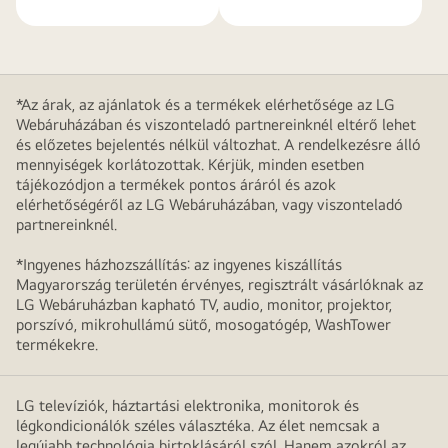
*Az árak, az ajánlatok és a termékek elérhetősége az LG
Webáruházában és viszonteladó partnereinknél eltérő lehet
és előzetes bejelentés nélkül változhat. A rendelkezésre álló
mennyiségek korlátozottak. Kérjük, minden esetben
tájékozódjon a termékek pontos áráról és azok
elérhetőségéről az LG Webáruházában, vagy viszonteladó
partnereinknél.
*Ingyenes házhozszállítás: az ingyenes kiszállítás
Magyarország területén érvényes, regisztrált vásárlóknak az
LG Webáruházban kapható TV, audio, monitor, projektor,
porszívó, mikrohullámú sütő, mosogatógép, WashTower
termékekre.
LG televíziók, háztartási elektronika, monitorok és
légkondicionálók széles választéka. Az élet nemcsak a
legújabb technológia birtoklásáról szól. Hanem azokról az