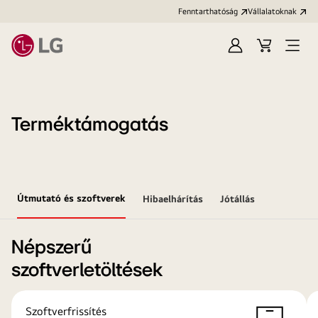
Fenntarthatóság
Vállalatoknak
Bejelentkezés
Kosár
Menü
megn
Terméktámogatás
Útmutató és szoftverek
Hibaelhárítás
Jótállás
Népszerű
szoftverletöltések
Szoftverfrissítés