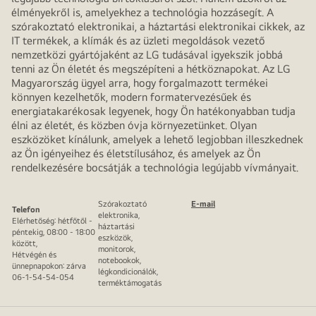
élményekről is, amelyekhez a technológia hozzásegít. A
szórakoztató elektronikai, a háztartási elektronikai cikkek, az
IT termékek, a klímák és az üzleti megoldások vezető
nemzetközi gyártójaként az LG tudásával igyekszik jobbá
tenni az Ön életét és megszépíteni a hétköznapokat. Az LG
Magyarország ügyel arra, hogy forgalmazott termékei
könnyen kezelhetők, modern formatervezésűek és
energiatakarékosak legyenek, hogy Ön hatékonyabban tudja
élni az életét, és közben óvja környezetünket. Olyan
eszközöket kínálunk, amelyek a lehető legjobban illeszkednek
az Ön igényeihez és életstílusához, és amelyek az Ön
rendelkezésére bocsátják a technológia legújabb vívmányait.
Szórakoztató
E-mail
Telefon
elektronika,
Elérhetőség: hétfőtől -
háztartási
péntekig, 08:00 - 18:00
eszközök,
között,
monitorok,
Hétvégén és
notebookok,
ünnepnapokon: zárva
légkondicionálók,
06-1-54-54-054
terméktámogatás