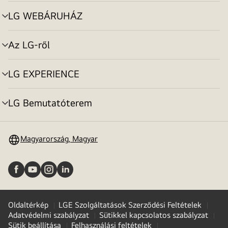
toggle
LG WEBÁRUHÁZ
menu
toggle
Az LG-ről
menu
toggle
LG EXPERIENCE
menu
toggle
LG Bemutatóterem
menu
toggle
Magyarország, Magyar
Oldaltérkép
LGE Szolgáltatások Szerződési Feltételek
Adatvédelmi szabályzat
Sütikkel kapcsolatos szabályzat
Sütik beállítása
Felhasználási feltételek