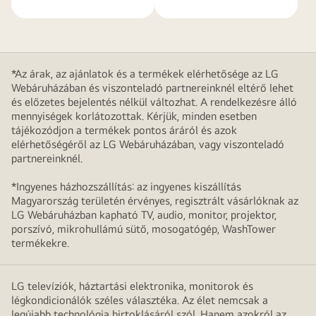
*Az árak, az ajánlatok és a termékek elérhetősége az LG
Webáruházában és viszonteladó partnereinknél eltérő lehet
és előzetes bejelentés nélkül változhat. A rendelkezésre álló
mennyiségek korlátozottak. Kérjük, minden esetben
tájékozódjon a termékek pontos áráról és azok
elérhetőségéről az LG Webáruházában, vagy viszonteladó
partnereinknél.
*Ingyenes házhozszállítás: az ingyenes kiszállítás
Magyarország területén érvényes, regisztrált vásárlóknak az
LG Webáruházban kapható TV, audio, monitor, projektor,
porszívó, mikrohullámú sütő, mosogatógép, WashTower
termékekre.
LG televíziók, háztartási elektronika, monitorok és
légkondicionálók széles választéka. Az élet nemcsak a
legújabb technológia birtoklásáról szól. Hanem azokról az