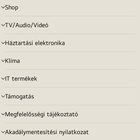
Shop
menu
toggle
TV/Audio/Videó
menu
toggle
Háztartási elektronika
menu
toggle
Klíma
menu
toggle
IT termékek
menu
toggle
Támogatás
menu
toggle
Megfelelősségi tájékoztató
menu
toggle
Akadálymentesítési nyilatkozat
menu