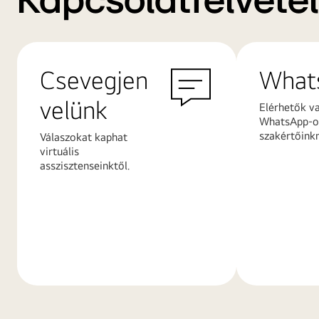
Kapcsolatfelvétel
Csevegjen
What
velünk
Elérhetők v
WhatsApp-on
szakértőink
Válaszokat kaphat
virtuális
asszisztenseinktől.
További
További
információk
információ