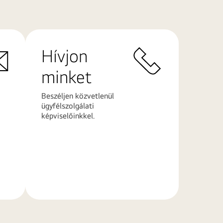
Hívjon
minket
Beszéljen közvetlenül
ügyfélszolgálati
képviselőinkkel.
További
információk