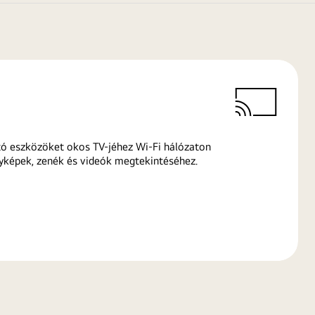
ó eszközöket okos TV-jéhez Wi-Fi hálózaton
yképek, zenék és videók megtekintéséhez.