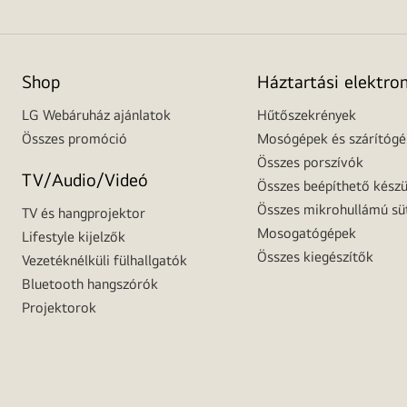
Shop
Háztartási elektro
LG Webáruház ajánlatok
Hűtőszekrények
Összes promóció
Mosógépek és szárítóg
Összes porszívók
TV/Audio/Videó
Összes beépíthető készü
Összes mikrohullámú sü
TV és hangprojektor
Mosogatógépek
Lifestyle kijelzők
Összes kiegészítők
Vezetéknélküli fülhallgatók
Bluetooth hangszórók
Projektorok