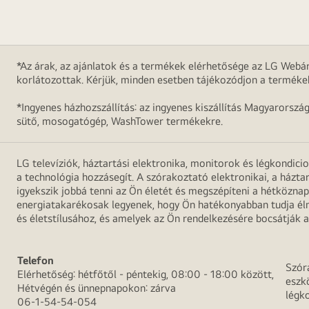
*Az árak, az ajánlatok és a termékek elérhetősége az LG Webár
korlátozottak. Kérjük, minden esetben tájékozódjon a terméke
*Ingyenes házhozszállítás: az ingyenes kiszállítás Magyarorszá
sütő, mosogatógép, WashTower termékekre.
LG televíziók, háztartási elektronika, monitorok és légkondici
a technológia hozzásegít. A szórakoztató elektronikai, a házta
igyekszik jobbá tenni az Ön életét és megszépíteni a hétközn
energiatakarékosak legyenek, hogy Ön hatékonyabban tudja élni
és életstílusához, és amelyek az Ön rendelkezésére bocsátják a
Telefon
Szór
Elérhetőség: hétfőtől - péntekig, 08:00 - 18:00 között,
eszk
Hétvégén és ünnepnapokon: zárva
légk
06-1-54-54-054