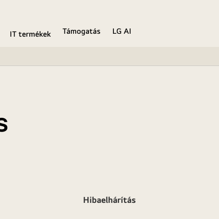
Támogatás
LG AI
IT termékek
s
Hibaelhárítás