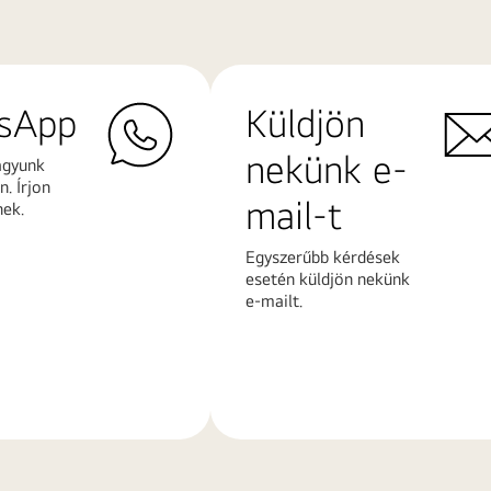
sApp
Küldjön
nekünk e-
agyunk
. Írjon
mail-t
nek.
Egyszerűbb kérdések
esetén küldjön nekünk
e-mailt.
További
k
információk