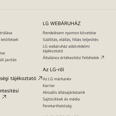
LG WEBÁRUHÁZ
trálása
Rendelésem nyomon követése
letöltések
Szállítás, elállás, hibás teljesítés
LG webáruház adatvédelmi
tájékoztató
ése
Általános értékesítési feltételek
üli javítás
Az LG-ről
ségi tájékoztató
Az LG márkanév
Karrier
tesítési
Aktuális állásajánlataink
t
Sajtócikkek és média
Fenntarthatóság