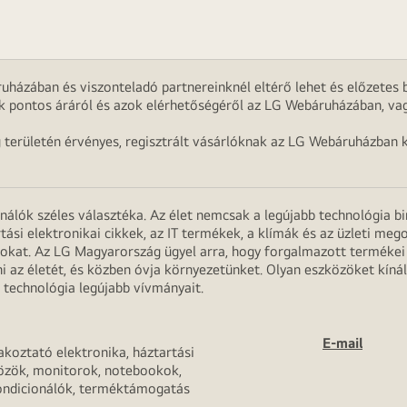
uházában és viszonteladó partnereinknél eltérő lehet és előzetes b
k pontos áráról és azok elérhetőségéről az LG Webáruházában, vag
g területén érvényes, regisztrált vásárlóknak az LG Webáruházban k
onálók széles választéka. Az élet nemcsak a legújabb technológia b
rtási elektronikai cikkek, az IT termékek, a klímák és az üzleti m
apokat. Az LG Magyarország ügyel arra, hogy forgalmazott termék
 az életét, és közben óvja környezetünket. Olyan eszközöket kínál
 technológia legújabb vívmányait.
E-mail
akoztató elektronika, háztartási
özök, monitorok, notebookok,
ondicionálók, terméktámogatás