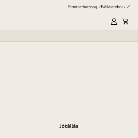
Fenntarthatóság
Vállalatoknak
Saját
Kosár
LG
Jótállás