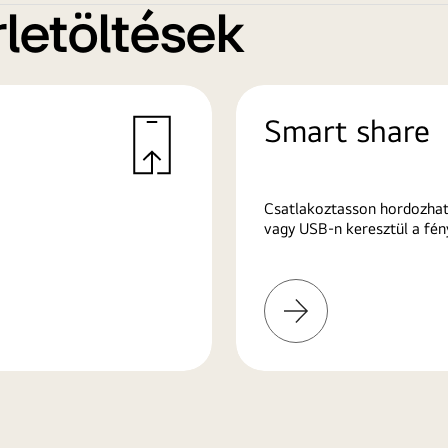
letöltések
Smart share
Csatlakoztasson hordozhat
vagy USB-n keresztül a fén
További
információk