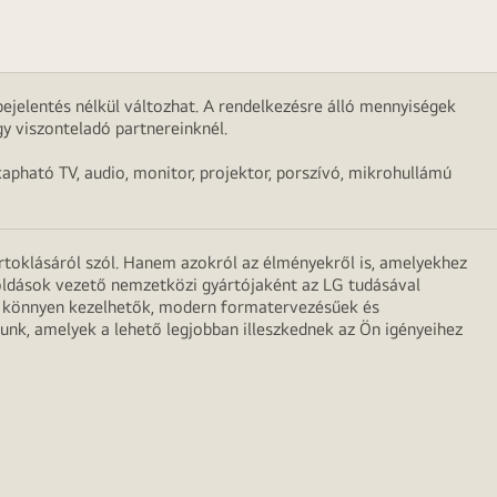
ejelentés nélkül változhat. A rendelkezésre álló mennyiségek
y viszonteladó partnereinknél.
apható TV, audio, monitor, projektor, porszívó, mikrohullámú
irtoklásáról szól. Hanem azokról az élményekről is, amelyekhez
egoldások vezető nemzetközi gyártójaként az LG tudásával
ei könnyen kezelhetők, modern formatervezésűek és
unk, amelyek a lehető legjobban illeszkednek az Ön igényeihez