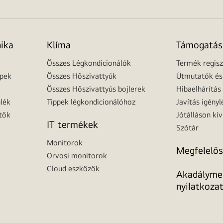
nika
Klíma
Támogatás
Összes Légkondicionálók
Termék regisz
épek
Összes Hőszivattyúk
Útmutatók és 
Összes Hőszivattyús bojlerek
Hibaelhárítás
lék
Tippek légkondicionálóhoz
Javítás igényl
tők
Jótálláson kív
IT termékek
Szótár
Monitorok
Megfelelős
Orvosi monitorok
Cloud eszközök
Akadálymen
nyilatkoza