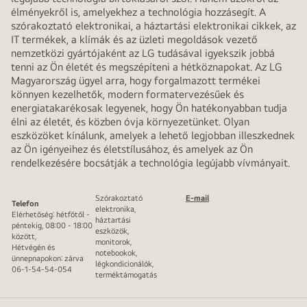
élményekről is, amelyekhez a technológia hozzásegít. A
szórakoztató elektronikai, a háztartási elektronikai cikkek, az
IT termékek, a klímák és az üzleti megoldások vezető
nemzetközi gyártójaként az LG tudásával igyekszik jobbá
tenni az Ön életét és megszépíteni a hétköznapokat. Az LG
Magyarország ügyel arra, hogy forgalmazott termékei
könnyen kezelhetők, modern formatervezésűek és
energiatakarékosak legyenek, hogy Ön hatékonyabban tudja
élni az életét, és közben óvja környezetünket. Olyan
eszközöket kínálunk, amelyek a lehető legjobban illeszkednek
az Ön igényeihez és életstílusához, és amelyek az Ön
rendelkezésére bocsátják a technológia legújabb vívmányait.
Szórakoztató
E-mail
Telefon
elektronika,
Elérhetőség: hétfőtől -
háztartási
péntekig, 08:00 - 18:00
eszközök,
között,
monitorok,
Hétvégén és
notebookok,
ünnepnapokon: zárva
légkondicionálók,
06-1-54-54-054
terméktámogatás