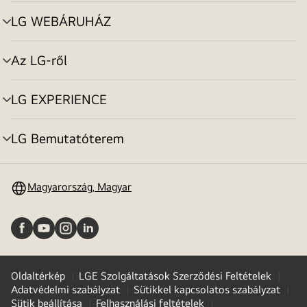
toggle
LG WEBÁRUHÁZ
menu
toggle
Az LG-ről
menu
toggle
LG EXPERIENCE
menu
toggle
LG Bemutatóterem
menu
toggle
Magyarország, Magyar
Oldaltérkép
LGE Szolgáltatások Szerződési Feltételek
Adatvédelmi szabályzat
Sütikkel kapcsolatos szabályzat
Sütik beállítása
Felhasználási feltételek