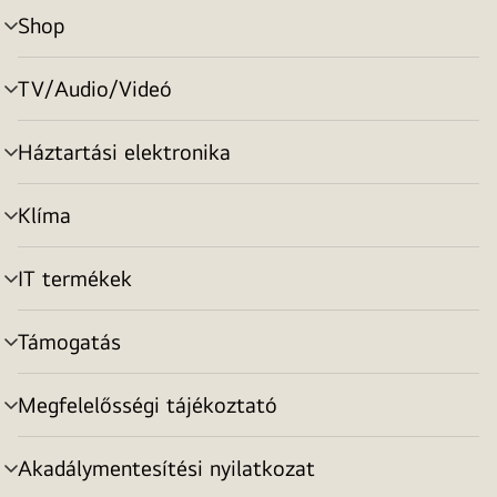
Shop
menu
toggle
TV/Audio/Videó
menu
toggle
Háztartási elektronika
menu
toggle
Klíma
menu
toggle
IT termékek
menu
toggle
Támogatás
menu
toggle
Megfelelősségi tájékoztató
menu
toggle
Akadálymentesítési nyilatkozat
menu