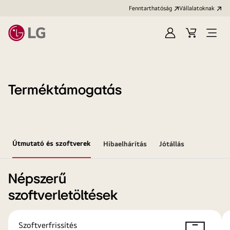
Fenntarthatóság
Vállalatoknak
Bejelentkezés
Kosár
Menü
megn
Terméktámogatás
Útmutató és szoftverek
Hibaelhárítás
Jótállás
Népszerű
szoftverletöltések
Szoftverfrissítés