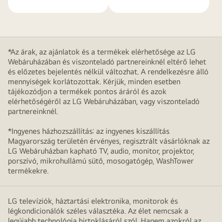
*Az árak, az ajánlatok és a termékek elérhetősége az LG
Webáruházában és viszonteladó partnereinknél eltérő lehet
és előzetes bejelentés nélkül változhat. A rendelkezésre álló
mennyiségek korlátozottak. Kérjük, minden esetben
tájékozódjon a termékek pontos áráról és azok
elérhetőségéről az LG Webáruházában, vagy viszonteladó
partnereinknél.
*Ingyenes házhozszállítás: az ingyenes kiszállítás
Magyarország területén érvényes, regisztrált vásárlóknak az
LG Webáruházban kapható TV, audio, monitor, projektor,
porszívó, mikrohullámú sütő, mosogatógép, WashTower
termékekre.
LG televíziók, háztartási elektronika, monitorok és
légkondicionálók széles választéka. Az élet nemcsak a
legújabb technológia birtoklásáról szól. Hanem azokról az