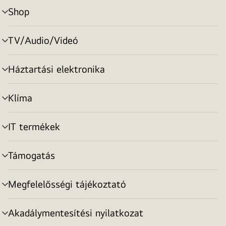
Shop
menu
toggle
TV/Audio/Videó
menu
toggle
Háztartási elektronika
menu
toggle
Klíma
menu
toggle
IT termékek
menu
toggle
Támogatás
menu
toggle
Megfelelősségi tájékoztató
menu
toggle
Akadálymentesítési nyilatkozat
menu