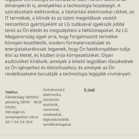
élményekről is, amelyekhez a technológia hozzásegít. A
szórakoztató elektronikai, a háztartási elektronikai cikkek, az
IT termékek, a klímák és az üzleti megoldások vezető
nemzetközi gyártójaként az LG tudásával igyekszik jobbá
tenni az Ön életét és megszépíteni a hétköznapokat. Az LG
Magyarország ügyel arra, hogy forgalmazott termékei
könnyen kezelhetők, modern formatervezésűek és
energiatakarékosak legyenek, hogy Ön hatékonyabban tudja
élni az életét, és közben óvja környezetünket. Olyan
eszközöket kínálunk, amelyek a lehető legjobban illeszkednek
az Ön igényeihez és életstílusához, és amelyek az Ön
rendelkezésére bocsátják a technológia legújabb vívmányait.
Szórakoztató
E-mail
Telefon
elektronika,
Elérhetőség: hétfőtől -
háztartási
péntekig, 08:00 - 18:00
eszközök,
között,
monitorok,
Hétvégén és
notebookok,
ünnepnapokon: zárva
légkondicionálók,
06-1-54-54-054
terméktámogatás