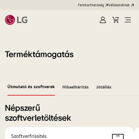
Fenntarthatóság
Vállalatoknak
Bejelentkezés
Kosár
Menü
megn
Terméktámogatás
Útmutató és szoftverek
Hibaelhárítás
Jótállás
Népszerű
szoftverletöltések
Szoftverfrissítés