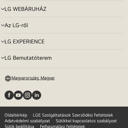
toggle
LG WEBÁRUHÁZ
menu
toggle
Az LG-ről
menu
toggle
LG EXPERIENCE
menu
toggle
LG Bemutatóterem
menu
toggle
Magyarország, Magyar
Oldaltérkép
LGE Szolgáltatások Szerződési Feltételek
Adatvédelmi szabályzat
Sütikkel kapcsolatos szabályzat
Sütik beállítása
Felhasználási feltételek