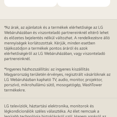
*Az árak, az ajánlatok és a termékek elérhetősége az LG
Webáruházában és viszonteladó partnereinknél eltérő lehet
és előzetes bejelentés nélkül változhat. A rendelkezésre álló
mennyiségek korlátozottak. Kérjük, minden esetben
tájékozódjon a termékek pontos áráról és azok
elérhetőségéről az LG Webáruházában, vagy viszonteladó
partnereinknél.
*Ingyenes házhozszállítás: az ingyenes kiszállítás
Magyarország területén érvényes, regisztrált vásárlóknak az
LG Webáruházban kapható TV, audio, monitor, projektor,
porszívó, mikrohullámú sütő, mosogatógép, WashTower
termékekre.
LG televíziók, háztartási elektronika, monitorok és
légkondicionálók széles választéka. Az élet nemcsak a
legújabb technológia birtoklásáról szól. Hanem azokról az