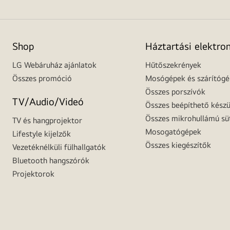
Shop
Háztartási elektro
LG Webáruház ajánlatok
Hűtőszekrények
Összes promóció
Mosógépek és szárítóg
Összes porszívók
TV/Audio/Videó
Összes beépíthető készü
Összes mikrohullámú sü
TV és hangprojektor
Mosogatógépek
Lifestyle kijelzők
Összes kiegészítők
Vezetéknélküli fülhallgatók
Bluetooth hangszórók
Projektorok