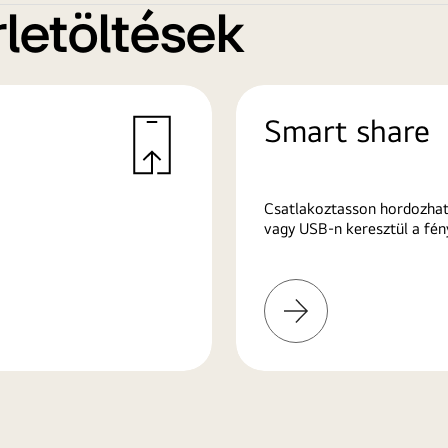
letöltések
Smart share
Csatlakoztasson hordozhat
vagy USB-n keresztül a fén
További
információk