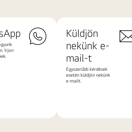
sApp
Küldjön
nekünk e-
agyunk
. Írjon
mail-t
nek.
Egyszerűbb kérdések
esetén küldjön nekünk
e-mailt.
További
k
információk