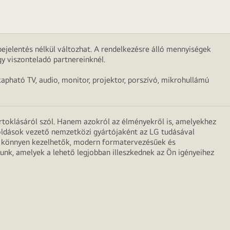
ejelentés nélkül változhat. A rendelkezésre álló mennyiségek
y viszonteladó partnereinknél.
apható TV, audio, monitor, projektor, porszívó, mikrohullámú
irtoklásáról szól. Hanem azokról az élményekről is, amelyekhez
egoldások vezető nemzetközi gyártójaként az LG tudásával
ei könnyen kezelhetők, modern formatervezésűek és
unk, amelyek a lehető legjobban illeszkednek az Ön igényeihez