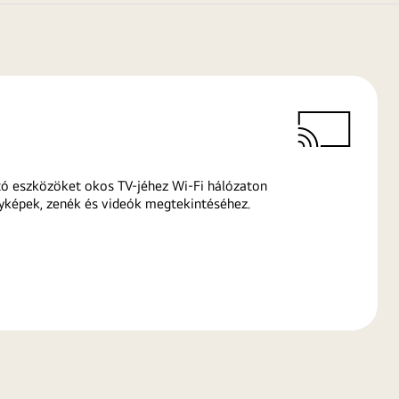
ó eszközöket okos TV-jéhez Wi-Fi hálózaton
yképek, zenék és videók megtekintéséhez.