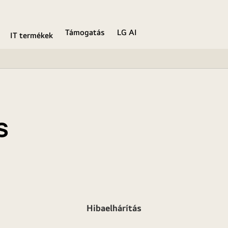
Támogatás
LG AI
IT termékek
s
Hibaelhárítás