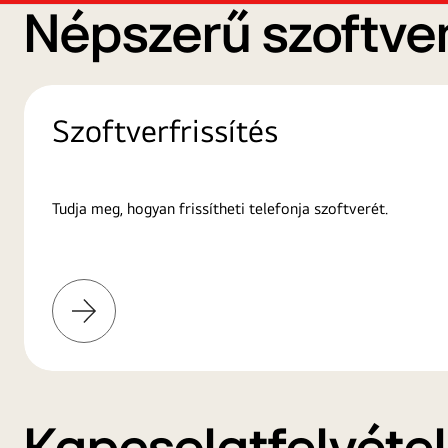
Népszerű szoftver
Szoftverfrissítés
Tudja meg, hogyan frissítheti telefonja szoftverét.
További
információk