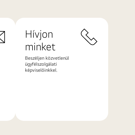
Hívjon
minket
Beszéljen közvetlenül
ügyfélszolgálati
képviselőinkkel.
További
információk