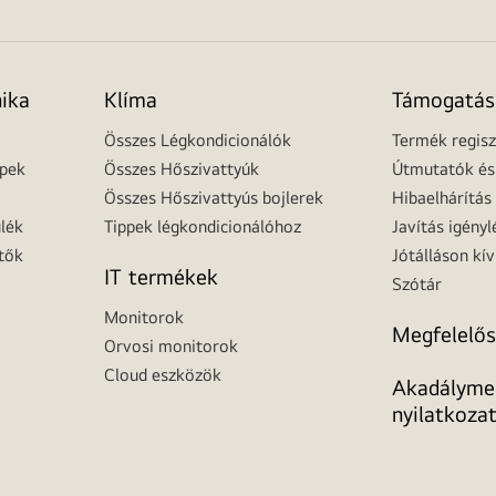
nika
Klíma
Támogatás
Összes Légkondicionálók
Termék regisz
épek
Összes Hőszivattyúk
Útmutatók és 
Összes Hőszivattyús bojlerek
Hibaelhárítás
lék
Tippek légkondicionálóhoz
Javítás igényl
tők
Jótálláson kív
IT termékek
Szótár
Monitorok
Megfelelős
Orvosi monitorok
Cloud eszközök
Akadálymen
nyilatkoza