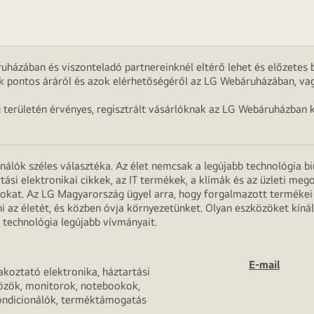
uházában és viszonteladó partnereinknél eltérő lehet és előzetes b
k pontos áráról és azok elérhetőségéről az LG Webáruházában, vag
g területén érvényes, regisztrált vásárlóknak az LG Webáruházban k
onálók széles választéka. Az élet nemcsak a legújabb technológia b
rtási elektronikai cikkek, az IT termékek, a klímák és az üzleti m
apokat. Az LG Magyarország ügyel arra, hogy forgalmazott termék
 az életét, és közben óvja környezetünket. Olyan eszközöket kínál
 technológia legújabb vívmányait.
E-mail
akoztató elektronika, háztartási
özök, monitorok, notebookok,
ondicionálók, terméktámogatás