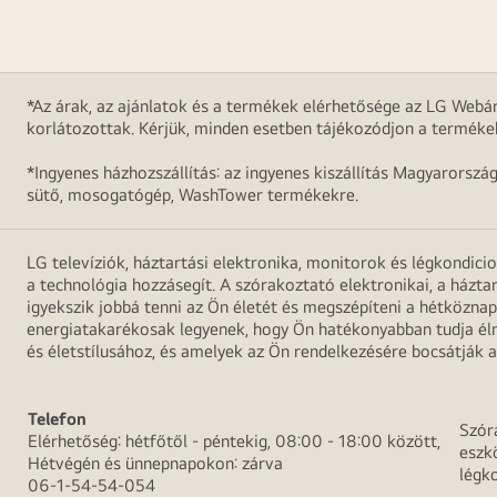
*Az árak, az ajánlatok és a termékek elérhetősége az LG Webár
korlátozottak. Kérjük, minden esetben tájékozódjon a terméke
*Ingyenes házhozszállítás: az ingyenes kiszállítás Magyarorszá
sütő, mosogatógép, WashTower termékekre.
LG televíziók, háztartási elektronika, monitorok és légkondici
a technológia hozzásegít. A szórakoztató elektronikai, a házta
igyekszik jobbá tenni az Ön életét és megszépíteni a hétközn
energiatakarékosak legyenek, hogy Ön hatékonyabban tudja élni
és életstílusához, és amelyek az Ön rendelkezésére bocsátják a
Telefon
Szór
Elérhetőség: hétfőtől - péntekig, 08:00 - 18:00 között,
eszk
Hétvégén és ünnepnapokon: zárva
légk
06-1-54-54-054