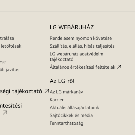
LG WEBÁRUHÁZ
trálása
Rendelésem nyomon követése
letöltések
Szállítás, elállás, hibás teljesítés
LG webáruház adatvédelmi
tájékoztató
ése
Általános értékesítési feltételek
üli javítás
Az LG-ről
ségi tájékoztató
Az LG márkanév
Karrier
tesítési
Aktuális állásajánlataink
t
Sajtócikkek és média
Fenntarthatóság