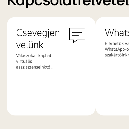
Kapcsolatfelvétel
Csevegjen
What
velünk
Elérhetők v
WhatsApp-on
szakértőink
Válaszokat kaphat
virtuális
asszisztenseinktől.
További
További
információk
információ