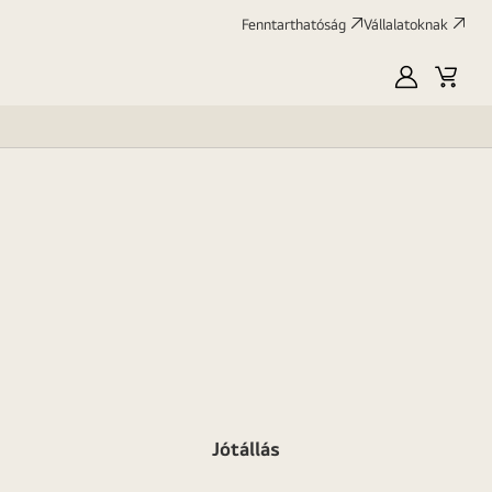
Fenntarthatóság
Vállalatoknak
Saját
Kosár
LG
Jótállás