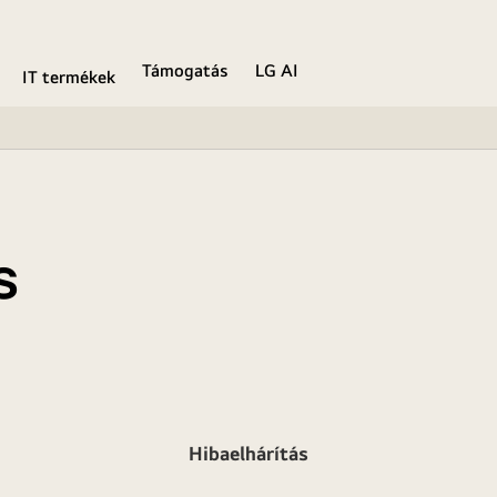
Támogatás
LG AI
IT termékek
s
Hibaelhárítás