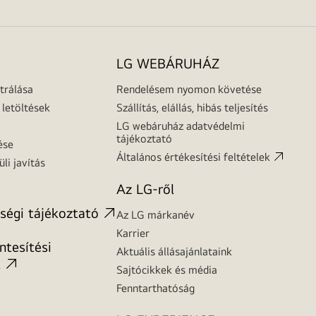
LG WEBÁRUHÁZ
trálása
Rendelésem nyomon követése
letöltések
Szállítás, elállás, hibás teljesítés
LG webáruház adatvédelmi
tájékoztató
ése
Általános értékesítési feltételek
üli javítás
Az LG-ről
ségi tájékoztató
Az LG márkanév
Karrier
tesítési
Aktuális állásajánlataink
t
Sajtócikkek és média
Fenntarthatóság