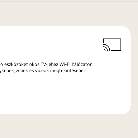
ó eszközöket okos TV-jéhez Wi-Fi hálózaton
yképek, zenék és videók megtekintéséhez.