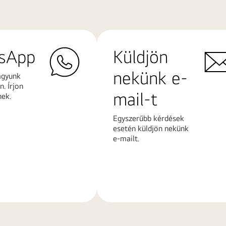
sApp
Küldjön
nekünk e-
agyunk
. Írjon
mail-t
nek.
Egyszerűbb kérdések
esetén küldjön nekünk
e-mailt.
További
k
információk