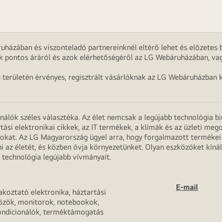
uházában és viszonteladó partnereinknél eltérő lehet és előzetes b
k pontos áráról és azok elérhetőségéről az LG Webáruházában, vag
g területén érvényes, regisztrált vásárlóknak az LG Webáruházban k
onálók széles választéka. Az élet nemcsak a legújabb technológia b
rtási elektronikai cikkek, az IT termékek, a klímák és az üzleti m
apokat. Az LG Magyarország ügyel arra, hogy forgalmazott termék
 az életét, és közben óvja környezetünket. Olyan eszközöket kínál
 technológia legújabb vívmányait.
E-mail
akoztató elektronika, háztartási
özök, monitorok, notebookok,
ondicionálók, terméktámogatás