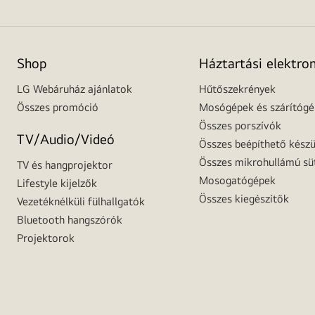
Shop
Háztartási elektro
LG Webáruház ajánlatok
Hűtőszekrények
Összes promóció
Mosógépek és szárítóg
Összes porszívók
TV/Audio/Videó
Összes beépíthető készü
Összes mikrohullámú sü
TV és hangprojektor
Mosogatógépek
Lifestyle kijelzők
Összes kiegészítők
Vezetéknélküli fülhallgatók
Bluetooth hangszórók
Projektorok