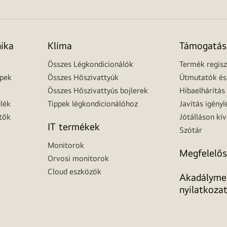
nika
Klíma
Támogatás
Összes Légkondicionálók
Termék regisz
épek
Összes Hőszivattyúk
Útmutatók és 
Összes Hőszivattyús bojlerek
Hibaelhárítás
lék
Tippek légkondicionálóhoz
Javítás igényl
tők
Jótálláson kív
IT termékek
Szótár
Monitorok
Megfelelős
Orvosi monitorok
Cloud eszközök
Akadálymen
nyilatkoza