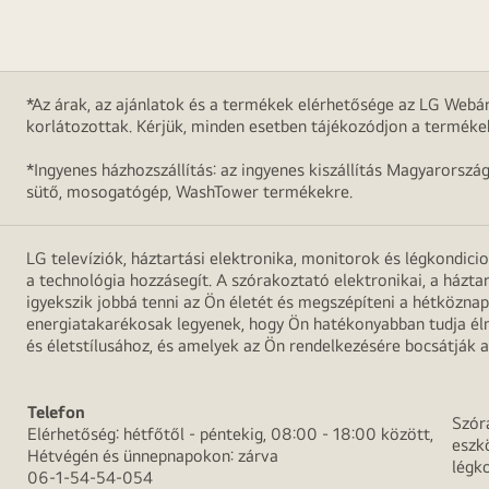
*Az árak, az ajánlatok és a termékek elérhetősége az LG Webár
korlátozottak. Kérjük, minden esetben tájékozódjon a terméke
*Ingyenes házhozszállítás: az ingyenes kiszállítás Magyarorszá
sütő, mosogatógép, WashTower termékekre.
LG televíziók, háztartási elektronika, monitorok és légkondici
a technológia hozzásegít. A szórakoztató elektronikai, a házta
igyekszik jobbá tenni az Ön életét és megszépíteni a hétközn
energiatakarékosak legyenek, hogy Ön hatékonyabban tudja élni
és életstílusához, és amelyek az Ön rendelkezésére bocsátják a
Telefon
Szór
Elérhetőség: hétfőtől - péntekig, 08:00 - 18:00 között,
eszk
Hétvégén és ünnepnapokon: zárva
légk
06-1-54-54-054