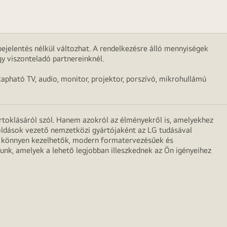
ejelentés nélkül változhat. A rendelkezésre álló mennyiségek
y viszonteladó partnereinknél.
apható TV, audio, monitor, projektor, porszívó, mikrohullámú
irtoklásáról szól. Hanem azokról az élményekről is, amelyekhez
egoldások vezető nemzetközi gyártójaként az LG tudásával
ei könnyen kezelhetők, modern formatervezésűek és
unk, amelyek a lehető legjobban illeszkednek az Ön igényeihez