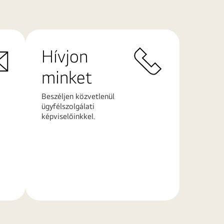
Hívjon
minket
Beszéljen közvetlenül
ügyfélszolgálati
képviselőinkkel.
További
információk