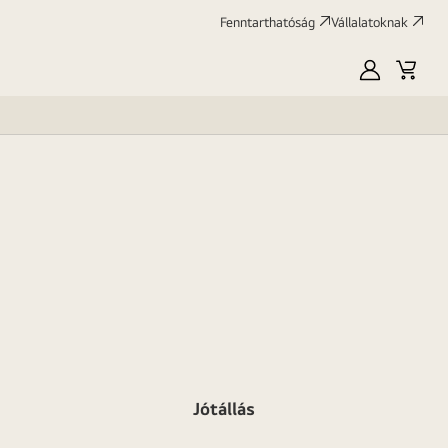
Fenntarthatóság
Vállalatoknak
Saját
Kosár
LG
Jótállás