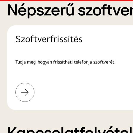
Népszerű szoftver
Szoftverfrissítés
Tudja meg, hogyan frissítheti telefonja szoftverét.
További
információk