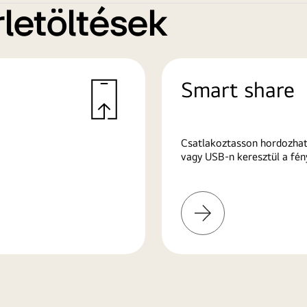
letöltések
Smart share
Csatlakoztasson hordozhat
vagy USB-n keresztül a fén
További
információk