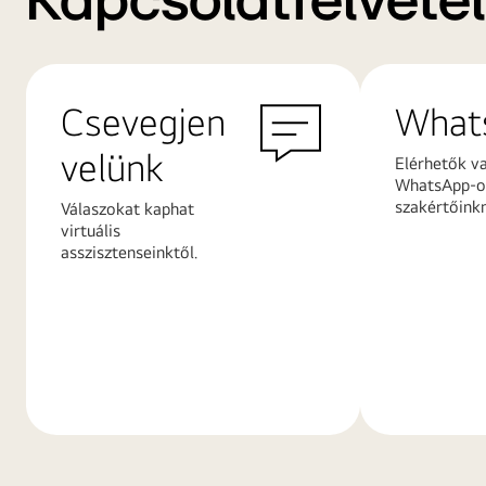
Kapcsolatfelvétel
Csevegjen
What
velünk
Elérhetők v
WhatsApp-on
szakértőink
Válaszokat kaphat
virtuális
asszisztenseinktől.
További
További
információk
információ