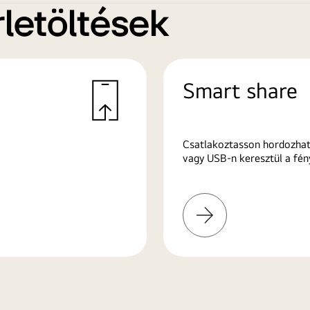
letöltések
Smart share
Csatlakoztasson hordozhat
vagy USB-n keresztül a fén
További
információk