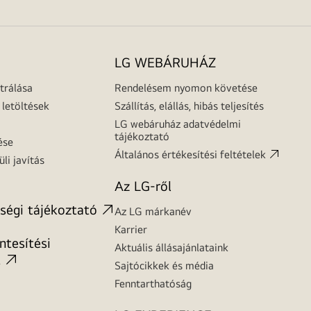
LG WEBÁRUHÁZ
trálása
Rendelésem nyomon követése
letöltések
Szállítás, elállás, hibás teljesítés
LG webáruház adatvédelmi
tájékoztató
ése
Általános értékesítési feltételek
üli javítás
Az LG-ről
ségi tájékoztató
Az LG márkanév
Karrier
tesítési
Aktuális állásajánlataink
t
Sajtócikkek és média
Fenntarthatóság