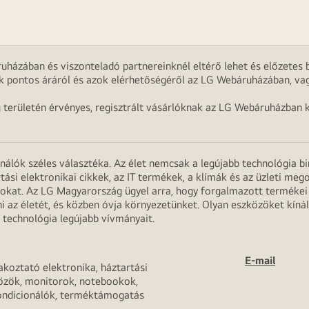
uházában és viszonteladó partnereinknél eltérő lehet és előzetes b
k pontos áráról és azok elérhetőségéről az LG Webáruházában, vag
g területén érvényes, regisztrált vásárlóknak az LG Webáruházban k
onálók széles választéka. Az élet nemcsak a legújabb technológia b
rtási elektronikai cikkek, az IT termékek, a klímák és az üzleti m
apokat. Az LG Magyarország ügyel arra, hogy forgalmazott termék
 az életét, és közben óvja környezetünket. Olyan eszközöket kínál
 technológia legújabb vívmányait.
E-mail
akoztató elektronika, háztartási
özök, monitorok, notebookok,
ondicionálók, terméktámogatás