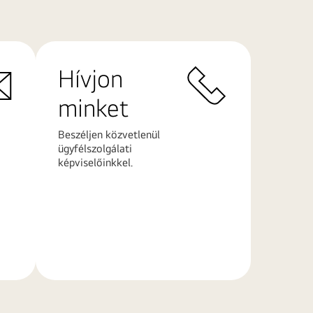
Hívjon
minket
Beszéljen közvetlenül
ügyfélszolgálati
képviselőinkkel.
További
információk