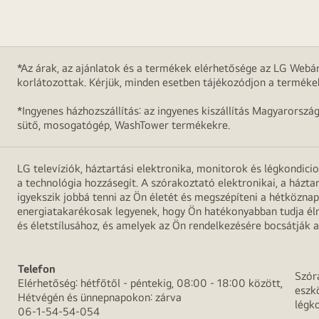
*Az árak, az ajánlatok és a termékek elérhetősége az LG Webár
korlátozottak. Kérjük, minden esetben tájékozódjon a terméke
*Ingyenes házhozszállítás: az ingyenes kiszállítás Magyarorszá
sütő, mosogatógép, WashTower termékekre.
LG televíziók, háztartási elektronika, monitorok és légkondici
a technológia hozzásegít. A szórakoztató elektronikai, a házta
igyekszik jobbá tenni az Ön életét és megszépíteni a hétközn
energiatakarékosak legyenek, hogy Ön hatékonyabban tudja élni
és életstílusához, és amelyek az Ön rendelkezésére bocsátják a
Telefon
Szór
Elérhetőség: hétfőtől - péntekig, 08:00 - 18:00 között,
eszk
Hétvégén és ünnepnapokon: zárva
légk
06-1-54-54-054