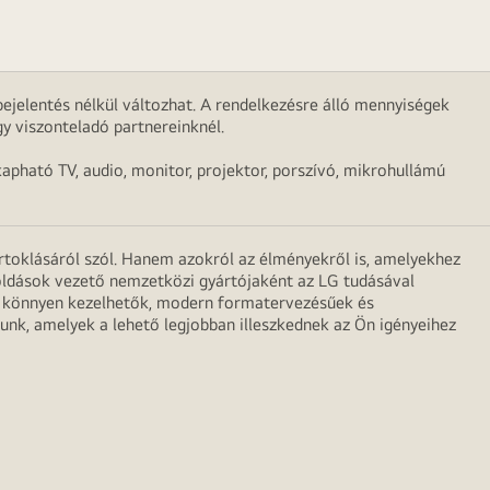
ejelentés nélkül változhat. A rendelkezésre álló mennyiségek
y viszonteladó partnereinknél.
apható TV, audio, monitor, projektor, porszívó, mikrohullámú
irtoklásáról szól. Hanem azokról az élményekről is, amelyekhez
egoldások vezető nemzetközi gyártójaként az LG tudásával
ei könnyen kezelhetők, modern formatervezésűek és
unk, amelyek a lehető legjobban illeszkednek az Ön igényeihez