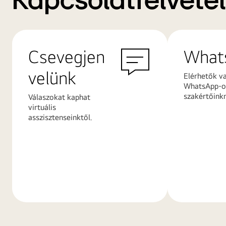
Kapcsolatfelvétel
Csevegjen
What
velünk
Elérhetők v
WhatsApp-on
szakértőink
Válaszokat kaphat
virtuális
asszisztenseinktől.
További
További
információk
információ