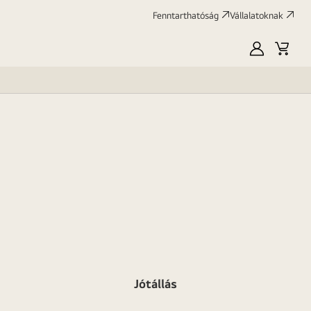
Fenntarthatóság
Vállalatoknak
Saját
Kosár
LG
Jótállás