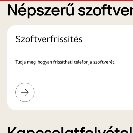
Népszerű szoftver
Szoftverfrissítés
Tudja meg, hogyan frissítheti telefonja szoftverét.
További
információk