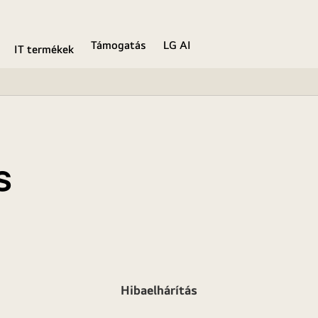
Támogatás
LG AI
IT termékek
s
Hibaelhárítás