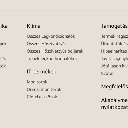
nika
Klíma
Támogatás
Összes Légkondicionálók
Termék regisz
épek
Összes Hőszivattyúk
Útmutatók és 
Összes Hőszivattyús bojlerek
Hibaelhárítás
lék
Tippek légkondicionálóhoz
Javítás igényl
tők
Jótálláson kív
IT termékek
Szótár
Monitorok
Megfelelős
Orvosi monitorok
Cloud eszközök
Akadálymen
nyilatkoza