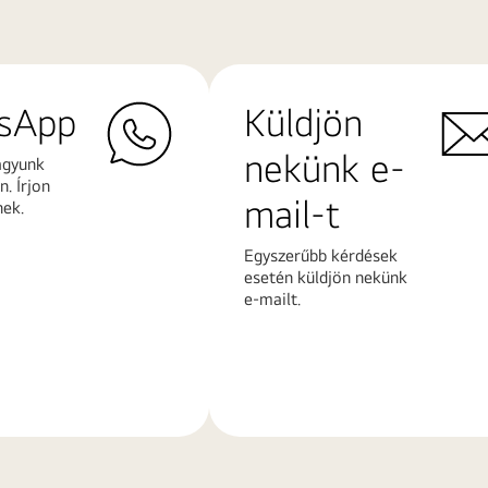
sApp
Küldjön
nekünk e-
agyunk
. Írjon
mail-t
nek.
Egyszerűbb kérdések
esetén küldjön nekünk
e-mailt.
További
k
információk