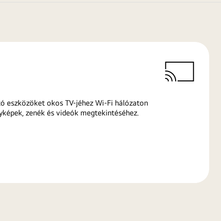
ó eszközöket okos TV-jéhez Wi-Fi hálózaton
yképek, zenék és videók megtekintéséhez.