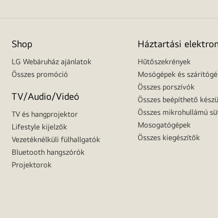
Shop
Háztartási elektro
LG Webáruház ajánlatok
Hűtőszekrények
Összes promóció
Mosógépek és szárítóg
Összes porszívók
TV/Audio/Videó
Összes beépíthető készü
Összes mikrohullámú sü
TV és hangprojektor
Mosogatógépek
Lifestyle kijelzők
Összes kiegészítők
Vezetéknélküli fülhallgatók
Bluetooth hangszórók
Projektorok